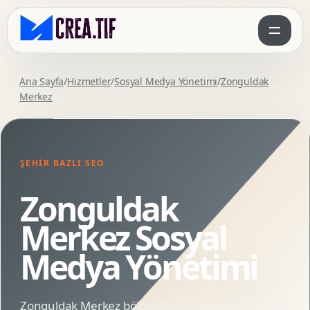
Ana Sayfa
/
Hizmetler
/
Sosyal Medya Yönetimi
/
Zonguldak
Merkez
ŞEHIR BAZLI SEO
Zonguldak
Merkez Sosyal
Medya Yönetimi
Zonguldak Merkez bölgesindeki markalar için SEO