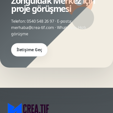
Zonguldak Merkez için
proje görüşmesi
Telefon:
0540 548 26 97
· E-posta:
merhaba@crea-tif.com
· WhatsApp:
Hızlı
görüşme
İletişime Geç