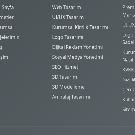
 Sayfa
Web Tasarım
Prem
Marka
metler
UI/UX Tasarım
UI UX
rumsal
Kurumsal Kimlik Tasarımı
Logo 
jelerimiz
Logo Tasarımı
Sadel
g
Dijital Reklam Yönetimi
Kurum
tişim
Sosyal Medya Yönetimi
Nasıl
SEO Hizmeti
KVKK
3D Tasarım
Gizlil
3D Modelleme
Çerez 
Ambalaj Tasarımı
Kulla
Site