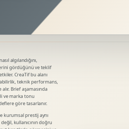
Sosyal Medya Kreatif Tasarimi
Icerik Takvimi
Reels Kapak Tasarimi
Topluluk Yonetimi
Instagram Grid Tasarimi
Linkedin Icerik Tasarimi
Sosyal Medya Stratejisi
asıl algılandığını,
Influencer Kampanya Tasarimi
erini gördüğünü ve teklif
tkiler. CreaTif bu alanı
abilirlik, teknik performans,
3D Urun Modelleme
 alır. Brief aşamasında
Mimari 3D Gorsellestirme
eli ve marka tonu
deflere göre tasarlanır.
Endustriyel Modelleme
Oyun Asset Modelleme
e kurumsal prestij aynı
Low Poly Modelleme
eğil, kullanıcının doğru
High Poly Modelleme