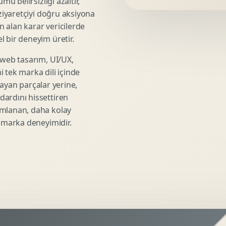
mü belirsizliği azaltır,
Video Reklam Kreatifi
 ziyaretçiyi doğru aksiyona
Outdoor Reklam Tasarimi
ın alan karar vericilerde
Kampanya Kimligi
 bir deneyim üretir.
Performans Kreatif Seti
 web tasarım, UI/UX,
Story Reklam Tasarimi
 tek marka dili içinde
Statik Reklam Gorseli
şmayan parçalar yerine,
Motion Banner Tasarimi
ardını hissettiren
umlanan, daha kolay
r marka deneyimidir.