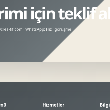
imi için teklif a
rea-tif.com
· WhatsApp:
Hızlı görüşme
nü
Hizmetler
Bilgi