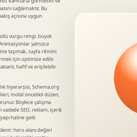
mut kanıtlarla görmesini ve
asını sağlamaktır. Bu
3D Render Alma
 bakış açısına uygun
Teknik Modelleme
ollü vurgu rengi, büyük
. Animasyonlar yalnızca
Marka Stratejisi
üme taşımak, sayfa ritmini
Marka Konumlandirma
mek için optimize edilir.
Isimlendirme
nlı, hafif ve erişilebilir
Rekabet Analizi
Hedef Kitle Analizi
şlık hiyerarşisi, Schema.org
Marka Mimarisi
leri, mobil öncelikli düzen,
Deger Onerisi Tasarimi
orunur. Böylece çalışma
Pazara Giris Stratejisi
n vadede SEO, reklam, içerik
apı haline gelir.
lenir: hero alanı değeri
Display Banner Tasarimi