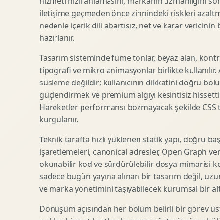
hizmeti hızlı anlamasını, markanın uzmanlığını so
iletişime geçmeden önce zihnindeki riskleri azaltm
SEO Icerik Stratejisi
3D Sosyal Medya Gorseli
nedenle içerik dili abartısız, net ve karar vericinin
Schema Markup Optimizasyonu
3D Lansman Filmi
hazırlanır.
Tasarım sisteminde füme tonlar, beyaz alan, kontr
tipografi ve mikro animasyonlar birlikte kullanılır
Premium Ambalaj Tasarimi
Afis Tasarimi
süsleme değildir; kullanıcının dikkatini doğru böl
Etiket Tasarimi
Brosur Tasarimi
güçlendirmek ve premium algıyı kesintisiz hissettir
Kutu Tasarimi
Sosyal Medya Gorsel Tasarimi
Hareketler performansı bozmayacak şekilde CSS taba
Raf Gorunurlugu
Sunum Tasarimi
kurgulanır.
Gida Ambalaj Tasarimi
Katalog Tasarimi
Teknik tarafta hızlı yüklenen statik yapı, doğru ba
Kozmetik Ambalaj Tasarimi
Infografik Tasarimi
işaretlemeleri, canonical adresler, Open Graph veri
E Ticaret Kutu Tasarimi
Fuaye Gorsel Tasarimi
okunabilir kod ve sürdürülebilir dosya mimarisi k
Ambalaj Mockup Tasarimi
Kurumsal Ilan Tasarimi
sadece bugün yayına alınan bir tasarım değil, uzu
ve marka yönetimini taşıyabilecek kurumsal bir alty
Dönüşüm açısından her bölüm belirli bir görev üst
Shopify Tasarim
Lead Generation Landing Page