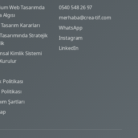
ium Web Tasarımda
0540 548 26 97
 Algısı
merhaba@crea-tif.com
 Tasarım Kararları
WhatsApp
Tasarımında Stratejik
Instagram
lik
LinkedIn
sal Kimlik Sistemi
 Kurulur
ik Politikası
Politikası
nım Şartları
map