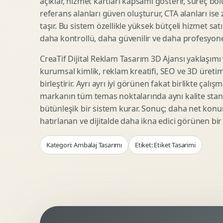
açıklar, hizmet kartları kapsamı gösterir, süreç bölü
Woocommerce Tasarim
Reklam Landing Page
referans alanları güven oluşturur, CTA alanları ise
Eticaret UX Optimizasyonu
Urun Lansman Sayfasi
taşır. Bu sistem özellikle yüksek bütçeli hizmet sat
Urun Sayfasi Tasarimi
Ab Test Arayuzu
daha kontrollü, daha güvenilir ve daha profesyonel
Kategori Sayfasi Tasarimi
Webinar Landing Page
CreaTif Dijital Reklam Tasarım 3D Ajansı yaklaşımı
Sepet Odeme UX
App Landing Page
kurumsal kimlik, reklam kreatifi, SEO ve 3D üretimi
Pazaryeri Marka Magazasi
Form Optimizasyonu
birleştirir. Ayrı ayrı iyi görünen fakat birlikte çalı
Eticaret SEO Altyapisi
Sales Page Tasarimi
markanın tüm temas noktalarında aynı kalite stand
bütünleşik bir sistem kurar. Sonuç; daha net kon
hatırlanan ve dijitalde daha ikna edici görünen bi
Logo Animasyonu
Webgl Deneyim Tasarimi
Kategori: Ambalaj Tasarımı
Etiket: Etiket Tasarimi
Mikro Animasyon Tasarimi
Interaktif Kampanya
Reklam Motion Video
AI Gorsel Konsept
Arayuz Animasyonu
No Code Prototip
Lottie Animasyon
3D Web Deneyimi
Sosyal Medya Motion
Veri Gorsellestirme
Urun Tanitim Animasyonu
Dinamik Landing Page