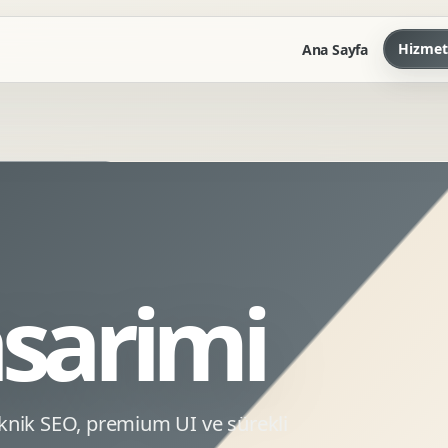
Hizmet
Ana Sayfa
Marka Kilavuzu
Kartvizit Antetli Tasarimi
Kurumsal Sunum Tasarimi
Brand Guidelines
asarimi
Gorsel Dil Tasarimi
Kurumsal Dokuman Tasarimi
Ofis Ici Gorsel Kimlik
Kurumsal Katalog Tasarimi
teknik SEO, premium UI ve sürekli