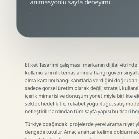
animasyonlu sayfa deneyimi.
Minimal Logo Tasarimi
Google Ads Reklam Tasarimi
Premium Logo Tasarimi
Meta Ads Reklam Tasarimi
Amblem Tasarimi
Kampanya Stratejisi
Logo Revizyonu
Performans Reklam Kreatifleri
Tipografik Logo Tasarimi
Youtube Reklam Kreatifi
Maskot Logo Tasarimi
Linkedin Reklam Kreatifi
Startup Logo Tasarimi
Display Banner Tasarimi
Etiket Tasarimi çalışması, markanın dijital vitrinde n
Kurumsal Logo Yenileme
Remarketing Kreatifleri
kullanıcıların ilk temas anında hangi güven sinyall
alma kararını hangi kanıtlarla verdiğini doğrudan e
sadece görsel üretim olarak değil; strateji, kullanıl
Teknik SEO
Urun Gorsellestirme
içerik mimarisi ve dönüşüm yönetimiyle birlikte ele
Yerel SEO
3D Reklam Gorseli
sektör, hedef kitle, rekabet yoğunluğu, satış mod
netleştirilir; ardından tüm sayfa yapısı bu ticari he
Icerik SEO
Cgi Kampanya Gorseli
SEO Denetimi
Motion 3D
Türkiye odağındaki projelerde yerel arama niyetiyl
E Ticaret SEO
3D Karakter Tasarimi
dengede tutulur. Amaç anahtar kelime doldurmak d
Uluslararasi SEO
3D Stand Tasarimi