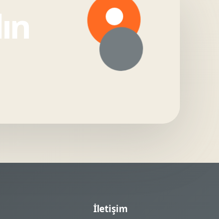
lın
İletişim