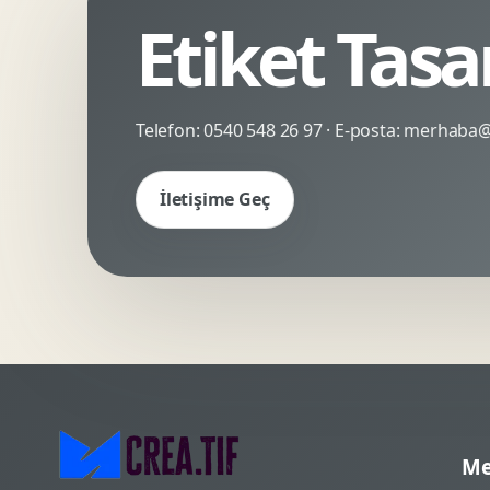
Etiket Tasar
Kinetik Tipografi
Deneyimsel Mikrosite
Telefon:
0540 548 26 97
· E-posta:
merhaba@c
İletişime Geç
Me