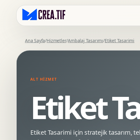
Ana Sayfa
/
Hizmetler
/
Ambalaj Tasarımı
/
Etiket Tasarimi
Kurumsal Web Tasarim
Eticaret Arayuz Tasarimi
Premium Web Tasarim
Saas UI Tasarimi
Mobil Uyumlu Web Tasarim
Mobil Uygulama Arayuz Tasarimi
ALT HIZMET
SEO Uyumlu Web Tasarim
UX Arastirma
Etiket T
Wordpress Web Tasarim
Tasarim Sistemi
Webflow Web Tasarim
Prototip Tasarimi
Framer Web Tasarim
Dashboard UI Tasarimi
Kurumsal Site Yenileme
Conversion UX Optimizasyonu
Etiket Tasarimi için stratejik tasarım, 