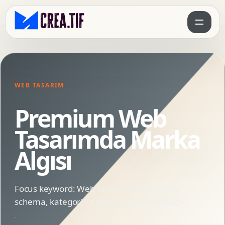
WEB TASARIM
Premium Web
Tasarımda Marka
Algısı
Focus keyword: Web Tasarım. BlogPosting
schema, kategori ve etiket bağlantıları hazır.