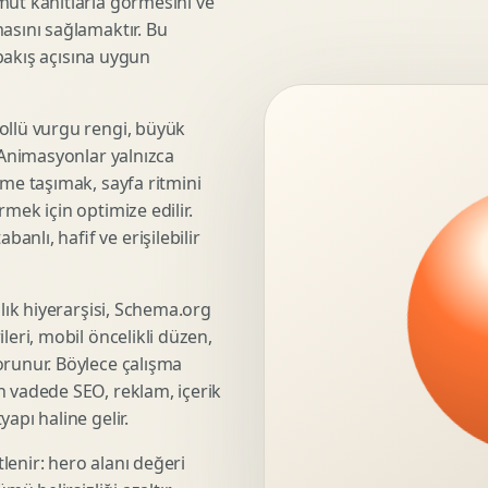
mut kanıtlarla görmesini ve
asını sağlamaktır. Bu
3D Render Alma
 bakış açısına uygun
Teknik Modelleme
ollü vurgu rengi, büyük
. Animasyonlar yalnızca
Marka Stratejisi
üme taşımak, sayfa ritmini
Marka Konumlandirma
mek için optimize edilir.
Isimlendirme
nlı, hafif ve erişilebilir
Rekabet Analizi
Hedef Kitle Analizi
şlık hiyerarşisi, Schema.org
Marka Mimarisi
leri, mobil öncelikli düzen,
Deger Onerisi Tasarimi
orunur. Böylece çalışma
Pazara Giris Stratejisi
n vadede SEO, reklam, içerik
apı haline gelir.
lenir: hero alanı değeri
Display Banner Tasarimi