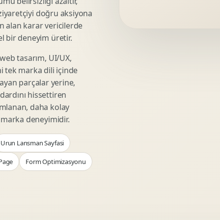
mü belirsizliği azaltır,
Video Reklam Kreatifi
 ziyaretçiyi doğru aksiyona
Outdoor Reklam Tasarimi
ın alan karar vericilerde
Kampanya Kimligi
 bir deneyim üretir.
Performans Kreatif Seti
 web tasarım, UI/UX,
Story Reklam Tasarimi
 tek marka dili içinde
Statik Reklam Gorseli
şmayan parçalar yerine,
Motion Banner Tasarimi
ardını hissettiren
umlanan, daha kolay
r marka deneyimidir.
Urun Lansman Sayfasi
Page
Form Optimizasyonu