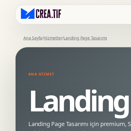
Ana Sayfa
/
Hizmetler
/
Landing Page Tasarımı
Kurumsal Web Tasarim
Eticaret Arayuz Tasarimi
Premium Web Tasarim
Saas UI Tasarimi
Mobil Uyumlu Web Tasarim
Mobil Uygulama Arayuz Tasarimi
ANA HIZMET
SEO Uyumlu Web Tasarim
UX Arastirma
Landing
Wordpress Web Tasarim
Tasarim Sistemi
Webflow Web Tasarim
Prototip Tasarimi
Framer Web Tasarim
Dashboard UI Tasarimi
Kurumsal Site Yenileme
Conversion UX Optimizasyonu
Landing Page Tasarımı için premium,