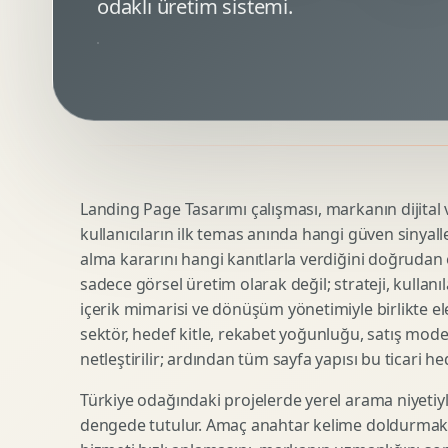
odaklı üretim sistemi.
Minimal Logo Tasarimi
Google Ads Reklam Tasarimi
Premium Logo Tasarimi
Meta Ads Reklam Tasarimi
Amblem Tasarimi
Kampanya Stratejisi
Logo Revizyonu
Performans Reklam Kreatifleri
Tipografik Logo Tasarimi
Youtube Reklam Kreatifi
Maskot Logo Tasarimi
Linkedin Reklam Kreatifi
Startup Logo Tasarimi
Display Banner Tasarimi
Landing Page Tasarımı çalışması, markanın dijital vi
Kurumsal Logo Yenileme
Remarketing Kreatifleri
kullanıcıların ilk temas anında hangi güven sinyall
alma kararını hangi kanıtlarla verdiğini doğrudan e
sadece görsel üretim olarak değil; strateji, kullanıl
Teknik SEO
Urun Gorsellestirme
içerik mimarisi ve dönüşüm yönetimiyle birlikte ele
Yerel SEO
3D Reklam Gorseli
sektör, hedef kitle, rekabet yoğunluğu, satış mod
netleştirilir; ardından tüm sayfa yapısı bu ticari he
Icerik SEO
Cgi Kampanya Gorseli
SEO Denetimi
Motion 3D
Türkiye odağındaki projelerde yerel arama niyetiyl
E Ticaret SEO
3D Karakter Tasarimi
dengede tutulur. Amaç anahtar kelime doldurmak d
Uluslararasi SEO
3D Stand Tasarimi