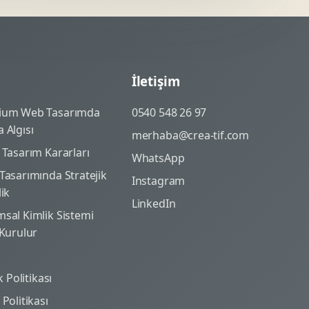
İletişim
ium Web Tasarımda
0540 548 26 97
 Algısı
merhaba@crea-tif.com
 Tasarım Kararları
WhatsApp
Tasarımında Stratejik
Instagram
lik
LinkedIn
sal Kimlik Sistemi
 Kurulur
ik Politikası
Politikası