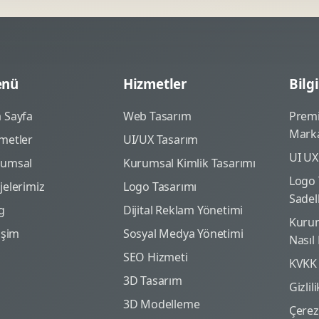
nü
Hizmetler
Bilgi
 Sayfa
Web Tasarım
Prem
Marka
metler
UI/UX Tasarım
UI UX
rumsal
Kurumsal Kimlik Tasarımı
Logo 
jelerimiz
Logo Tasarımı
Sadel
g
Dijital Reklam Yönetimi
Kurum
tişim
Sosyal Medya Yönetimi
Nasıl
SEO Hizmeti
KVKK
3D Tasarım
Gizlil
3D Modelleme
Çerez 