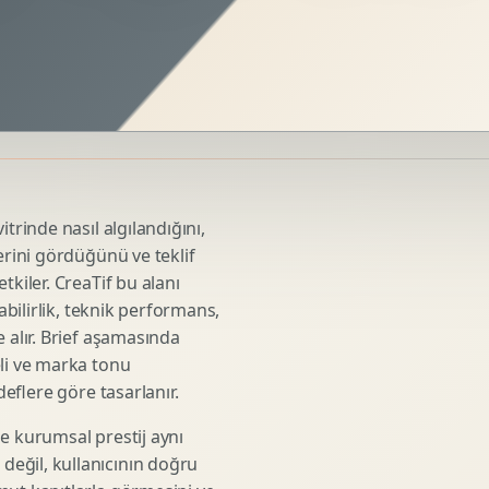
Sosyal Medya Kreatif Tasarimi
Icerik Takvimi
Reels Kapak Tasarimi
Topluluk Yonetimi
Instagram Grid Tasarimi
Linkedin Icerik Tasarimi
Sosyal Medya Stratejisi
trinde nasıl algılandığını,
Influencer Kampanya Tasarimi
erini gördüğünü ve teklif
tkiler. CreaTif bu alanı
abilirlik, teknik performans,
3D Urun Modelleme
 alır. Brief aşamasında
Mimari 3D Gorsellestirme
eli ve marka tonu
deflere göre tasarlanır.
Endustriyel Modelleme
Oyun Asset Modelleme
e kurumsal prestij aynı
Low Poly Modelleme
eğil, kullanıcının doğru
High Poly Modelleme