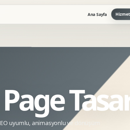
Hizmet
Ana Sayfa
Marka Kilavuzu
Kartvizit Antetli Tasarimi
Kurumsal Sunum Tasarimi
Brand Guidelines
 Page Tasa
Gorsel Dil Tasarimi
Kurumsal Dokuman Tasarimi
Ofis Ici Gorsel Kimlik
Kurumsal Katalog Tasarimi
 SEO uyumlu, animasyonlu ve dönüşüm