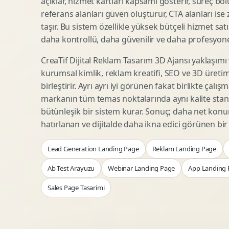
açıklar, hizmet kartları kapsamı gösterir, süreç bölü
Woocommerce Tasarim
Reklam Landing Page
referans alanları güven oluşturur, CTA alanları ise
Eticaret UX Optimizasyonu
Urun Lansman Sayfasi
taşır. Bu sistem özellikle yüksek bütçeli hizmet sat
Urun Sayfasi Tasarimi
Ab Test Arayuzu
daha kontrollü, daha güvenilir ve daha profesyonel
Kategori Sayfasi Tasarimi
Webinar Landing Page
CreaTif Dijital Reklam Tasarım 3D Ajansı yaklaşımı
Sepet Odeme UX
App Landing Page
kurumsal kimlik, reklam kreatifi, SEO ve 3D üretimi
Pazaryeri Marka Magazasi
Form Optimizasyonu
birleştirir. Ayrı ayrı iyi görünen fakat birlikte çalı
Eticaret SEO Altyapisi
Sales Page Tasarimi
markanın tüm temas noktalarında aynı kalite stand
bütünleşik bir sistem kurar. Sonuç; daha net kon
hatırlanan ve dijitalde daha ikna edici görünen bi
Logo Animasyonu
Webgl Deneyim Tasarimi
Lead Generation Landing Page
Reklam Landing Page
Mikro Animasyon Tasarimi
Interaktif Kampanya
Reklam Motion Video
AI Gorsel Konsept
Ab Test Arayuzu
Webinar Landing Page
App Landing 
Arayuz Animasyonu
No Code Prototip
Sales Page Tasarimi
Lottie Animasyon
3D Web Deneyimi
Sosyal Medya Motion
Veri Gorsellestirme
Urun Tanitim Animasyonu
Dinamik Landing Page