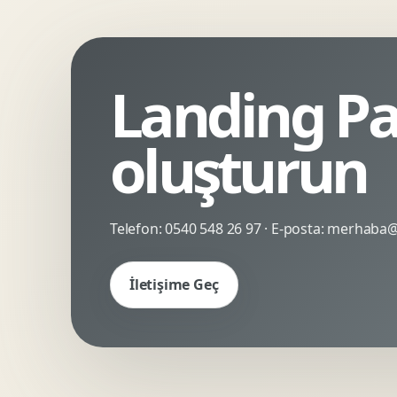
Kinetik Tipografi
Deneyimsel Mikrosite
Landing Pag
oluşturun
Telefon:
0540 548 26 97
· E-posta:
merhaba@c
İletişime Geç