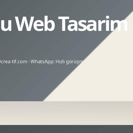
 Web Tasarim iç
rea-tif.com
· WhatsApp:
Hızlı görüşme