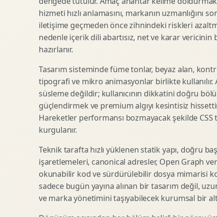
dengede tutulur. Amaç anahtar kelime doldurmak d
hizmeti hızlı anlamasını, markanın uzmanlığını so
SEO Icerik Stratejisi
3D Sosyal Medya Gorseli
iletişime geçmeden önce zihnindeki riskleri azaltm
Schema Markup Optimizasyonu
3D Lansman Filmi
nedenle içerik dili abartısız, net ve karar vericinin
hazırlanır.
Tasarım sisteminde füme tonlar, beyaz alan, kontr
Premium Ambalaj Tasarimi
Afis Tasarimi
tipografi ve mikro animasyonlar birlikte kullanılır
Etiket Tasarimi
Brosur Tasarimi
süsleme değildir; kullanıcının dikkatini doğru böl
Kutu Tasarimi
Sosyal Medya Gorsel Tasarimi
güçlendirmek ve premium algıyı kesintisiz hissettir
Raf Gorunurlugu
Sunum Tasarimi
Hareketler performansı bozmayacak şekilde CSS taba
Gida Ambalaj Tasarimi
Katalog Tasarimi
kurgulanır.
Kozmetik Ambalaj Tasarimi
Infografik Tasarimi
Teknik tarafta hızlı yüklenen statik yapı, doğru ba
E Ticaret Kutu Tasarimi
Fuaye Gorsel Tasarimi
işaretlemeleri, canonical adresler, Open Graph veri
Ambalaj Mockup Tasarimi
Kurumsal Ilan Tasarimi
okunabilir kod ve sürdürülebilir dosya mimarisi k
sadece bugün yayına alınan bir tasarım değil, uzu
ve marka yönetimini taşıyabilecek kurumsal bir alty
Shopify Tasarim
Lead Generation Landing Page