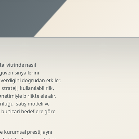
Sosyal Medya Kreatif Tasarimi
Icerik Takvimi
Reels Kapak Tasarimi
Topluluk Yonetimi
Instagram Grid Tasarimi
Linkedin Icerik Tasarimi
Sosyal Medya Stratejisi
l vitrinde nasıl
Influencer Kampanya Tasarimi
 güven sinyallerini
 verdiğini doğrudan etkiler.
rateji, kullanılabilirlik,
3D Urun Modelleme
imiyle birlikte ele alır.
Mimari 3D Gorsellestirme
nluğu, satış modeli ve
 bu ticari hedeflere göre
Endustriyel Modelleme
Oyun Asset Modelleme
Low Poly Modelleme
e kurumsal prestij aynı
High Poly Modelleme