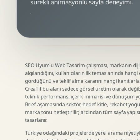
sürekli animasyonlu sayfa deneyimi.
Minimal Logo Tasarimi
Google Ads Reklam Tasarimi
Premium Logo Tasarimi
Meta Ads Reklam Tasarimi
Amblem Tasarimi
Kampanya Stratejisi
Logo Revizyonu
Performans Reklam Kreatifleri
Tipografik Logo Tasarimi
Youtube Reklam Kreatifi
Maskot Logo Tasarimi
Linkedin Reklam Kreatifi
Startup Logo Tasarimi
Display Banner Tasarimi
SEO Uyumlu Web Tasarim çalışması, markanın dijita
Kurumsal Logo Yenileme
Remarketing Kreatifleri
algılandığını, kullanıcıların ilk temas anında hangi
gördüğünü ve teklif alma kararını hangi kanıtlarla
CreaTif bu alanı sadece görsel üretim olarak değil; st
Teknik SEO
Urun Gorsellestirme
teknik performans, içerik mimarisi ve dönüşüm yönet
Yerel SEO
3D Reklam Gorseli
Brief aşamasında sektör, hedef kitle, rekabet yoğu
marka tonu netleştirilir; ardından tüm sayfa yapısı
Icerik SEO
Cgi Kampanya Gorseli
tasarlanır.
SEO Denetimi
Motion 3D
E Ticaret SEO
3D Karakter Tasarimi
Türkiye odağındaki projelerde yerel arama niyetiyl
Uluslararasi SEO
3D Stand Tasarimi