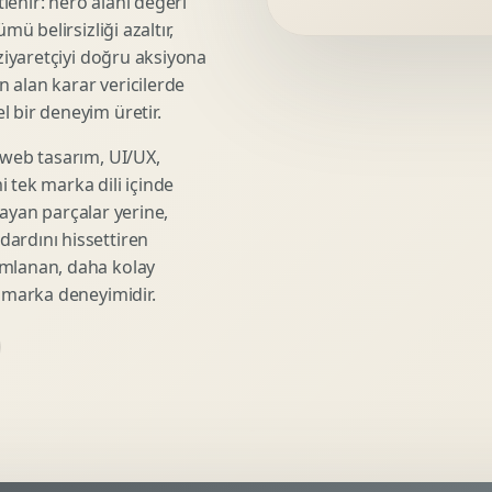
lenir: hero alanı değeri
Video Reklam Kreatifi
mü belirsizliği azaltır,
Outdoor Reklam Tasarimi
 ziyaretçiyi doğru aksiyona
Kampanya Kimligi
ın alan karar vericilerde
Performans Kreatif Seti
 bir deneyim üretir.
Story Reklam Tasarimi
 web tasarım, UI/UX,
Statik Reklam Gorseli
 tek marka dili içinde
Motion Banner Tasarimi
şmayan parçalar yerine,
ardını hissettiren
umlanan, daha kolay
r marka deneyimidir.