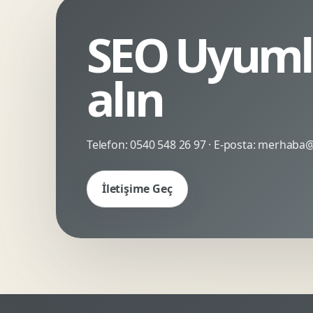
Kinetik Tipografi
Deneyimsel Mikrosite
SEO Uyumlu
alın
Telefon:
0540 548 26 97
· E-posta:
merhaba@c
İletişime Geç