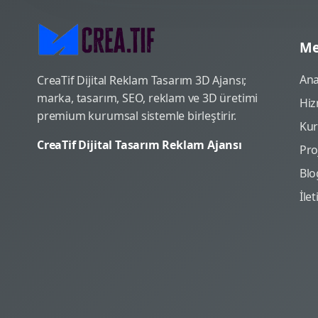
Me
Ana
CreaTif Dijital Reklam Tasarım 3D Ajansı;
marka, tasarım, SEO, reklam ve 3D üretimi
Hiz
premium kurumsal sistemle birleştirir.
Ku
CreaTif Dijital Tasarım Reklam Ajansı
Pro
Blo
İle