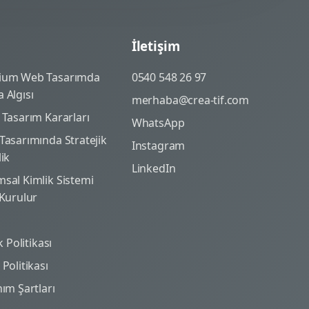
İletişim
ium Web Tasarımda
0540 548 26 97
 Algısı
merhaba@crea-tif.com
 Tasarım Kararları
WhatsApp
Tasarımında Stratejik
Instagram
lik
LinkedIn
sal Kimlik Sistemi
 Kurulur
ik Politikası
Politikası
nım Şartları