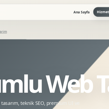
Hizmet
Ana Sayfa
arim
Marka Kilavuzu
Kartvizit Antetli Tasarimi
Kurumsal Sunum Tasarimi
Brand Guidelines
mlu Web T
Gorsel Dil Tasarimi
Kurumsal Dokuman Tasarimi
Ofis Ici Gorsel Kimlik
Kurumsal Katalog Tasarimi
 tasarım, teknik SEO, premium UI ve