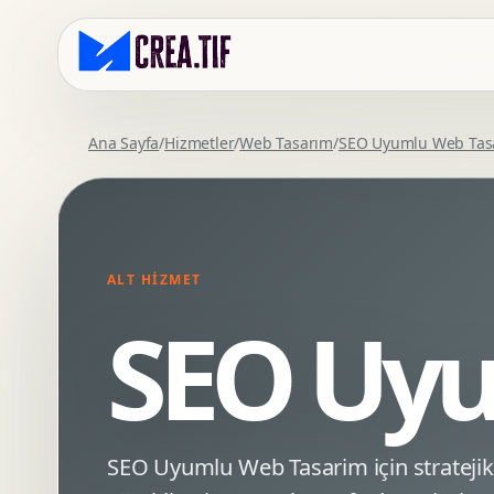
Ana Sayfa
/
Hizmetler
/
Web Tasarım
/
SEO Uyumlu Web Tas
Kurumsal Web Tasarim
Eticaret Arayuz Tasarimi
Premium Web Tasarim
Saas UI Tasarimi
Mobil Uyumlu Web Tasarim
Mobil Uygulama Arayuz Tasarimi
ALT HIZMET
SEO Uyumlu Web Tasarim
UX Arastirma
SEO Uyu
Wordpress Web Tasarim
Tasarim Sistemi
Webflow Web Tasarim
Prototip Tasarimi
Framer Web Tasarim
Dashboard UI Tasarimi
Kurumsal Site Yenileme
Conversion UX Optimizasyonu
SEO Uyumlu Web Tasarim için stratejik