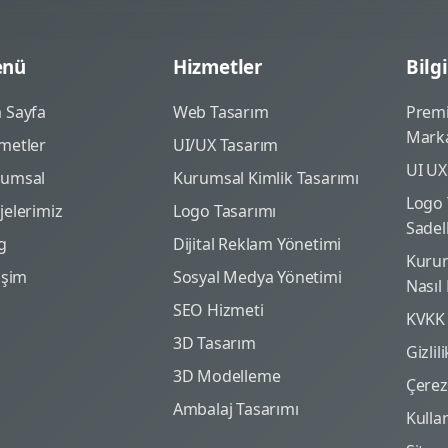
nü
Hizmetler
Bilgi
 Sayfa
Web Tasarım
Prem
Marka
metler
UI/UX Tasarım
UI UX
rumsal
Kurumsal Kimlik Tasarımı
Logo 
jelerimiz
Logo Tasarımı
Sadel
g
Dijital Reklam Yönetimi
Kurum
tişim
Sosyal Medya Yönetimi
Nasıl
SEO Hizmeti
KVKK
3D Tasarım
Gizlil
3D Modelleme
Çerez 
Ambalaj Tasarımı
Kulla