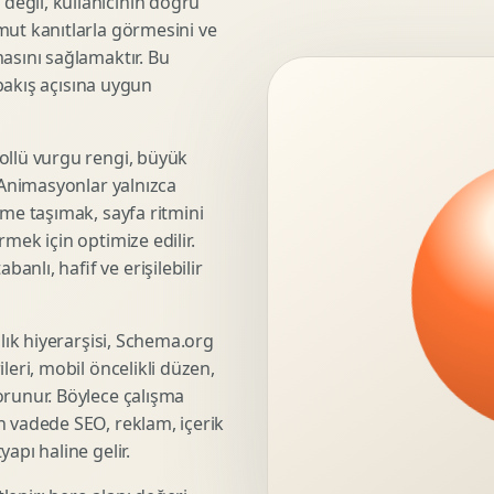
eğil, kullanıcının doğru
mut kanıtlarla görmesini ve
3D Render Alma
asını sağlamaktır. Bu
Teknik Modelleme
 bakış açısına uygun
ollü vurgu rengi, büyük
Marka Stratejisi
. Animasyonlar yalnızca
Marka Konumlandirma
üme taşımak, sayfa ritmini
Isimlendirme
mek için optimize edilir.
Rekabet Analizi
nlı, hafif ve erişilebilir
Hedef Kitle Analizi
Marka Mimarisi
şlık hiyerarşisi, Schema.org
Deger Onerisi Tasarimi
leri, mobil öncelikli düzen,
Pazara Giris Stratejisi
orunur. Böylece çalışma
n vadede SEO, reklam, içerik
apı haline gelir.
Display Banner Tasarimi