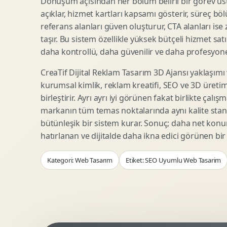
Dönüşüm açısından her bölüm belirli bir görev üst
Woocommerce Tasarim
Reklam Landing Page
açıklar, hizmet kartları kapsamı gösterir, süreç bölü
Eticaret UX Optimizasyonu
Urun Lansman Sayfasi
referans alanları güven oluşturur, CTA alanları ise
Urun Sayfasi Tasarimi
Ab Test Arayuzu
taşır. Bu sistem özellikle yüksek bütçeli hizmet sat
Kategori Sayfasi Tasarimi
Webinar Landing Page
daha kontrollü, daha güvenilir ve daha profesyonel
Sepet Odeme UX
App Landing Page
CreaTif Dijital Reklam Tasarım 3D Ajansı yaklaşımı
Pazaryeri Marka Magazasi
Form Optimizasyonu
kurumsal kimlik, reklam kreatifi, SEO ve 3D üretimi
Eticaret SEO Altyapisi
Sales Page Tasarimi
birleştirir. Ayrı ayrı iyi görünen fakat birlikte çalı
markanın tüm temas noktalarında aynı kalite stand
bütünleşik bir sistem kurar. Sonuç; daha net kon
Logo Animasyonu
Webgl Deneyim Tasarimi
hatırlanan ve dijitalde daha ikna edici görünen bi
Mikro Animasyon Tasarimi
Interaktif Kampanya
Kategori: Web Tasarım
Etiket: SEO Uyumlu Web Tasarim
Reklam Motion Video
AI Gorsel Konsept
Arayuz Animasyonu
No Code Prototip
Lottie Animasyon
3D Web Deneyimi
Sosyal Medya Motion
Veri Gorsellestirme
Urun Tanitim Animasyonu
Dinamik Landing Page