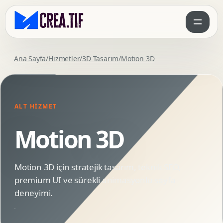
Ana Sayfa
/
Hizmetler
/
3D Tasarım
/
Motion 3D
ALT HIZMET
Motion 3D
Motion 3D için stratejik tasarım, teknik SEO,
premium UI ve sürekli animasyonlu sayfa
deneyimi.