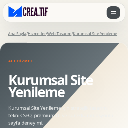
Ana Sayfa
/
Hizmetler
/
Web Tasarım
/
Kurumsal Site Yenileme
ALT HIZMET
Kurumsal Site
Yenileme
Kurumsal Site Yenileme için stratejik tasarım,
teknik SEO, premium UI ve sürekli animasyonlu
sayfa deneyimi.