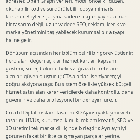
adresler, Open Graph verileri, mobil öncelikli düzen,
okunabilir kod ve sürdürülebilir dosya mimarisi
korunur. Böylece çalışma sadece bugün yayına alınan
bir tasarım değil, uzun vadede SEO, reklam, içerik ve
marka yönetimini taşıyabilecek kurumsal bir altyapı
haline gelir.
Dönüşüm açısından her bölüm belirli bir görev üstlenir:
hero alanı değeri açıklar, hizmet kartları kapsamı
gösterir, süreç bölümü belirsizliği azaltır, referans
alanları güven oluşturur, CTA alanları ise ziyaretçiyi
doğru aksiyona taşır. Bu sistem özellikle yüksek bütçeli
hizmet satın alan karar vericilerde daha kontrollü, daha
güvenilir ve daha profesyonel bir deneyim üretir.
CreaTif Dijital Reklam Tasarım 3D Ajansı yaklaşımı web
tasarım, UI/UX, kurumsal kimlik, reklam kreatifi, SEO ve
3D üretimi tek marka dili içinde birleştirir. Ayrı ayrı iyi
görünen fakat birlikte çalışmayan parçalar yerine,