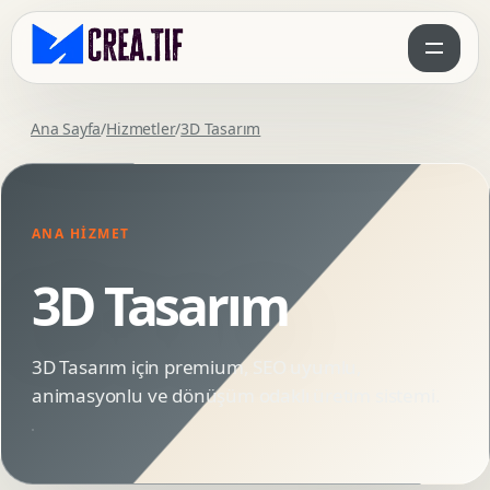
Ana Sayfa
/
Hizmetler
/
3D Tasarım
ANA HIZMET
3D Tasarım
3D Tasarım için premium, SEO uyumlu,
animasyonlu ve dönüşüm odaklı üretim sistemi.