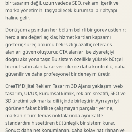
bir tasarım değil, uzun vadede SEO, reklam, içerik ve
marka yönetimini taşıyabilecek kurumsal bir altyapı
haline gelir.
Dönüşüm açısından her bölüm belirli bir görev üstlenir:
hero alanı değeri açıklar, hizmet kartları kapsamı
gösterir, süreç bölümü belirsizliği azaltır, referans
alanları güven oluşturur, CTA alanları ise ziyaretçiyi
doğru aksiyona taşır. Bu sistem özellikle yüksek bütçeli
hizmet satın alan karar vericilerde daha kontrollü, daha
güvenilir ve daha profesyonel bir deneyim üretir.
CreaTif Dijital Reklam Tasarım 3D Ajansı yaklaşımı web
tasarım, UI/UX, kurumsal kimlik, reklam kreatifi, SEO ve
3D üretimi tek marka dili içinde birleştirir. Ayrı ayrı iyi
görünen fakat birlikte çalışmayan parçalar yerine,
markanın tüm temas noktalarında aynı kalite
standardını hissettiren bütünleşik bir sistem kurar.
Sonuç; daha net konumlanan, daha kolay hatırlanan ve