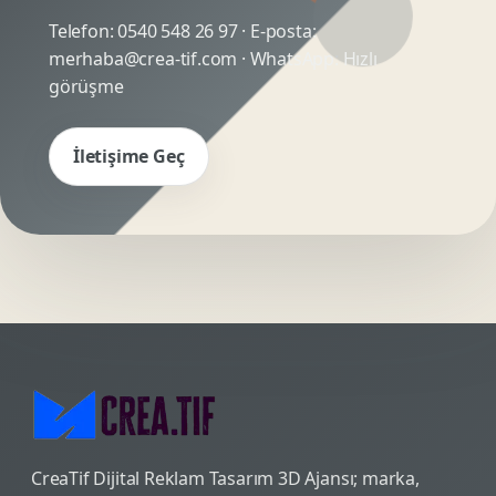
Telefon:
0540 548 26 97
· E-posta:
merhaba@crea-tif.com
· WhatsApp:
Hızlı
görüşme
İletişime Geç
CreaTif Dijital Reklam Tasarım 3D Ajansı; marka,