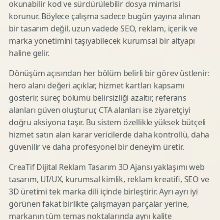
okunabilir kod ve sürdürülebilir dosya mimarisi
korunur. Böylece çalışma sadece bugün yayına alınan
bir tasarım değil, uzun vadede SEO, reklam, içerik ve
marka yönetimini taşıyabilecek kurumsal bir altyapı
haline gelir.
Dönüşüm açısından her bölüm belirli bir görev üstlenir:
hero alanı değeri açıklar, hizmet kartları kapsamı
gösterir, süreç bölümü belirsizliği azaltır, referans
alanları güven oluşturur, CTA alanları ise ziyaretçiyi
doğru aksiyona taşır. Bu sistem özellikle yüksek bütçeli
hizmet satın alan karar vericilerde daha kontrollü, daha
güvenilir ve daha profesyonel bir deneyim üretir.
CreaTif Dijital Reklam Tasarım 3D Ajansı yaklaşımı web
tasarım, UI/UX, kurumsal kimlik, reklam kreatifi, SEO ve
3D üretimi tek marka dili içinde birleştirir. Ayrı ayrı iyi
görünen fakat birlikte çalışmayan parçalar yerine,
markanın tüm temas noktalarında aynı kalite