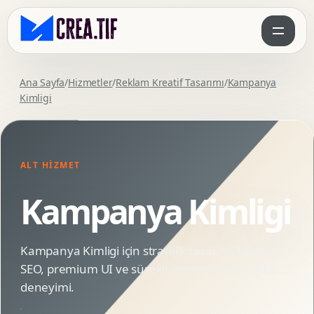
Ana Sayfa
/
Hizmetler
/
Reklam Kreatif Tasarımı
/
Kampanya
Kimligi
ALT HIZMET
Kampanya Kimligi
Kampanya Kimligi için stratejik tasarım, teknik
SEO, premium UI ve sürekli animasyonlu sayfa
deneyimi.