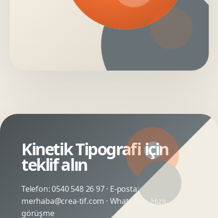
Kinetik Tipografi için
teklif alın
Telefon:
0540 548 26 97
· E-posta:
merhaba@crea-tif.com
· WhatsApp:
Hızlı
görüşme