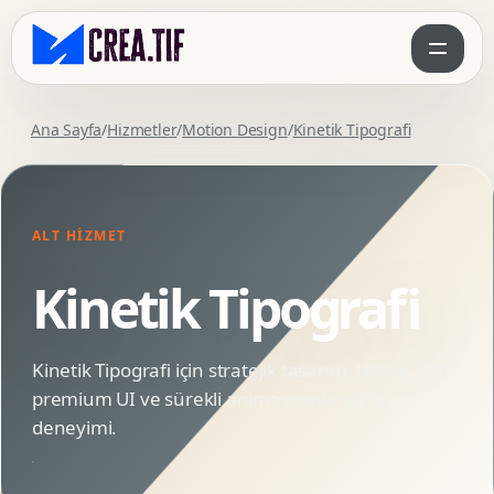
Ana Sayfa
/
Hizmetler
/
Motion Design
/
Kinetik Tipografi
ALT HIZMET
Kinetik Tipografi
Kinetik Tipografi için stratejik tasarım, teknik SEO,
premium UI ve sürekli animasyonlu sayfa
deneyimi.