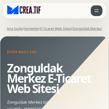
Ana Sayfa
/
Hizmetler
/
E-Ticaret Web Sitesi
/
Zonguldak Merkez
ŞEHIR BAZLI SEO
Zonguldak
Merkez E-Ticaret
Web Sitesi
Zonguldak Merkez bölgesindeki markalar için SEO
uyumlu, premium ve animasyonlu E-Ticaret Web