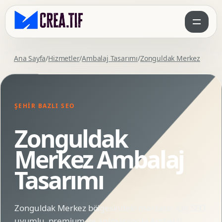
Ana Sayfa
/
Hizmetler
/
Ambalaj Tasarımı
/
Zonguldak Merkez
ŞEHIR BAZLI SEO
Zonguldak
Merkez Ambalaj
Tasarımı
Zonguldak Merkez bölgesindeki markalar için SEO
uyumlu, premium ve animasyonlu Ambalaj