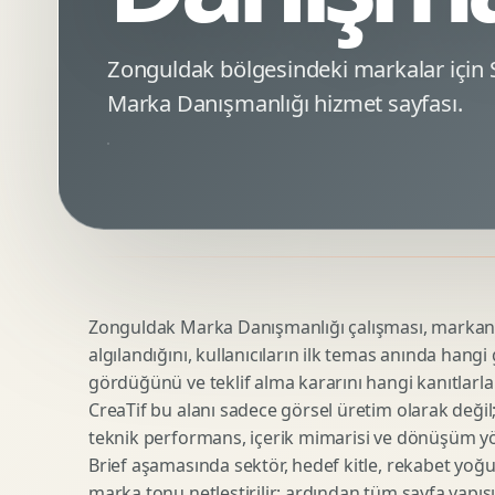
Minimal Logo Tasarimi
Google Ads Reklam Tasarimi
Premium Logo Tasarimi
Meta Ads Reklam Tasarimi
Zonguldak bölgesindeki markalar içi
Amblem Tasarimi
Kampanya Stratejisi
Marka Danışmanlığı hizmet sayfası.
Logo Revizyonu
Performans Reklam Kreatifleri
Tipografik Logo Tasarimi
Youtube Reklam Kreatifi
Maskot Logo Tasarimi
Linkedin Reklam Kreatifi
Startup Logo Tasarimi
Display Banner Tasarimi
Kurumsal Logo Yenileme
Remarketing Kreatifleri
Zonguldak Marka Danışmanlığı çalışması, markanın 
Teknik SEO
Urun Gorsellestirme
algılandığını, kullanıcıların ilk temas anında hangi
Yerel SEO
3D Reklam Gorseli
gördüğünü ve teklif alma kararını hangi kanıtlarla
Icerik SEO
Cgi Kampanya Gorseli
CreaTif bu alanı sadece görsel üretim olarak değil; st
SEO Denetimi
Motion 3D
teknik performans, içerik mimarisi ve dönüşüm yönet
E Ticaret SEO
3D Karakter Tasarimi
Brief aşamasında sektör, hedef kitle, rekabet yoğu
marka tonu netleştirilir; ardından tüm sayfa yapısı
Uluslararasi SEO
3D Stand Tasarimi