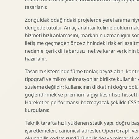
tasarlanır.
SEO Icerik Stratejisi
3D Sosyal Medya Gorseli
Schema Markup Optimizasyonu
3D Lansman Filmi
Zonguldak odağındaki projelerde yerel arama niyet
dengede tutulur. Amaç anahtar kelime doldurmak d
hizmeti hızlı anlamasını, markanın uzmanlığını so
iletişime geçmeden önce zihnindeki riskleri azaltm
Premium Ambalaj Tasarimi
Afis Tasarimi
nedenle içerik dili abartısız, net ve karar vericinin
Etiket Tasarimi
Brosur Tasarimi
hazırlanır.
Kutu Tasarimi
Sosyal Medya Gorsel Tasarimi
Raf Gorunurlugu
Sunum Tasarimi
Tasarım sisteminde füme tonlar, beyaz alan, kontr
tipografi ve mikro animasyonlar birlikte kullanılır
Gida Ambalaj Tasarimi
Katalog Tasarimi
süsleme değildir; kullanıcının dikkatini doğru böl
Kozmetik Ambalaj Tasarimi
Infografik Tasarimi
güçlendirmek ve premium algıyı kesintisiz hissettir
E Ticaret Kutu Tasarimi
Fuaye Gorsel Tasarimi
Hareketler performansı bozmayacak şekilde CSS taba
Ambalaj Mockup Tasarimi
Kurumsal Ilan Tasarimi
kurgulanır.
Teknik tarafta hızlı yüklenen statik yapı, doğru ba
işaretlemeleri, canonical adresler, Open Graph veri
Shopify Tasarim
Lead Generation Landing Page
okunabilir kod ve sürdürülebilir dosya mimarisi k