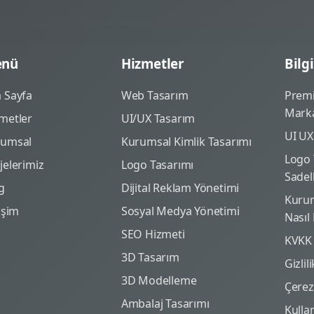
nü
Hizmetler
Bilgi
 Sayfa
Web Tasarım
Prem
Marka
metler
UI/UX Tasarım
UI UX
rumsal
Kurumsal Kimlik Tasarımı
Logo 
jelerimiz
Logo Tasarımı
Sadel
g
Dijital Reklam Yönetimi
Kurum
tişim
Sosyal Medya Yönetimi
Nasıl
SEO Hizmeti
KVKK
3D Tasarım
Gizlil
3D Modelleme
Çerez 
Ambalaj Tasarımı
Kulla