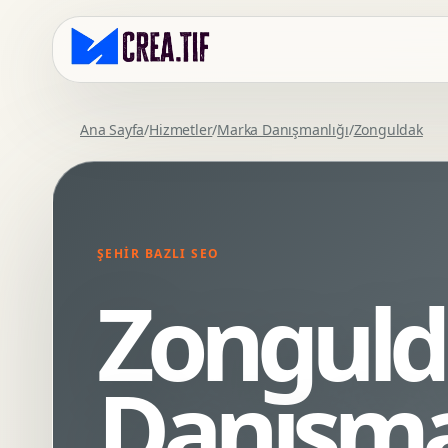
Ana Sayfa
/
Hizmetler
/
Marka Danışmanlığı
/
Zonguldak
Kurumsal Web Tasarim
Eticaret Arayuz Tasarimi
Premium Web Tasarim
Saas UI Tasarimi
Mobil Uyumlu Web Tasarim
Mobil Uygulama Arayuz Tasarimi
ŞEHIR BAZLI SEO
SEO Uyumlu Web Tasarim
UX Arastirma
Zonguld
Wordpress Web Tasarim
Tasarim Sistemi
Webflow Web Tasarim
Prototip Tasarimi
Framer Web Tasarim
Dashboard UI Tasarimi
Danışma
Kurumsal Site Yenileme
Conversion UX Optimizasyonu