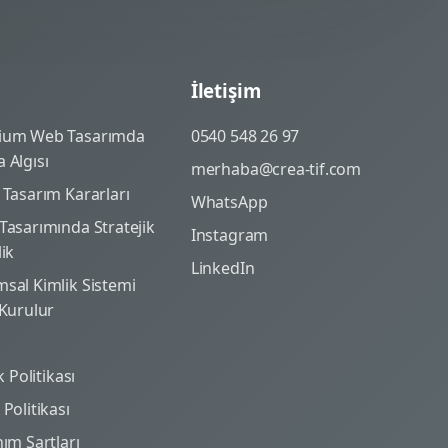
İletişim
ium Web Tasarımda
0540 548 26 97
 Algısı
merhaba@crea-tif.com
 Tasarım Kararları
WhatsApp
Tasarımında Stratejik
Instagram
lik
LinkedIn
sal Kimlik Sistemi
 Kurulur
ik Politikası
Politikası
nım Şartları