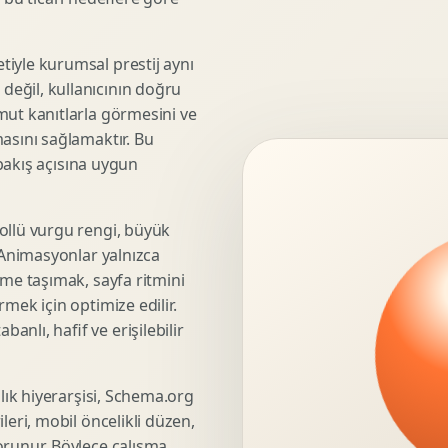
3D Render Alma
Teknik Modelleme
iyle kurumsal prestij aynı
eğil, kullanıcının doğru
mut kanıtlarla görmesini ve
asını sağlamaktır. Bu
Marka Stratejisi
 bakış açısına uygun
Marka Konumlandirma
Isimlendirme
Rekabet Analizi
ollü vurgu rengi, büyük
. Animasyonlar yalnızca
Hedef Kitle Analizi
üme taşımak, sayfa ritmini
Marka Mimarisi
mek için optimize edilir.
Deger Onerisi Tasarimi
nlı, hafif ve erişilebilir
Pazara Giris Stratejisi
şlık hiyerarşisi, Schema.org
leri, mobil öncelikli düzen,
Display Banner Tasarimi
orunur. Böylece çalışma