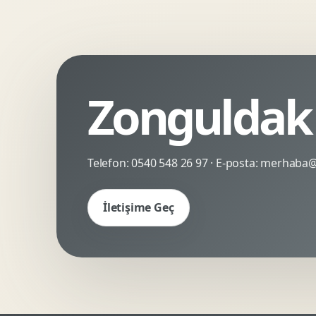
Kinetik Tipografi
Deneyimsel Mikrosite
Zonguldak 
Telefon:
0540 548 26 97
· E-posta:
merhaba@c
İletişime Geç