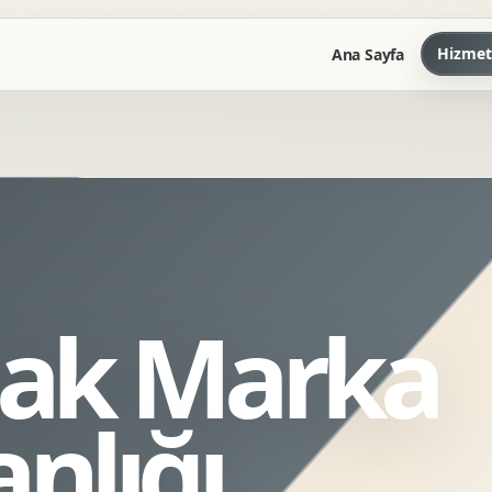
Hizmet
Ana Sayfa
Marka Kilavuzu
Kartvizit Antetli Tasarimi
Kurumsal Sunum Tasarimi
Brand Guidelines
ak Marka
Gorsel Dil Tasarimi
Kurumsal Dokuman Tasarimi
Ofis Ici Gorsel Kimlik
nlığı
Kurumsal Katalog Tasarimi