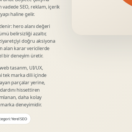
Video Reklam Kreatifi
n vadede SEO, reklam, içerik
Outdoor Reklam Tasarimi
apı haline gelir.
Kampanya Kimligi
lenir: hero alanı değeri
Performans Kreatif Seti
mü belirsizliği azaltır,
Story Reklam Tasarimi
 ziyaretçiyi doğru aksiyona
Statik Reklam Gorseli
ın alan karar vericilerde
Motion Banner Tasarimi
 bir deneyim üretir.
 web tasarım, UI/UX,
 tek marka dili içinde
şmayan parçalar yerine,
ardını hissettiren
umlanan, daha kolay
r marka deneyimidir.
tegori: Yerel SEO