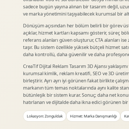
Woocommerce Tasarim
Reklam Landing Page
sadece bugün yayına alınan bir tasarım değil, uzu
Eticaret UX Optimizasyonu
Urun Lansman Sayfasi
ve marka yönetimini taşıyabilecek kurumsal bir alty
Urun Sayfasi Tasarimi
Ab Test Arayuzu
Dönüşüm açısından her bölüm belirli bir görev üst
Kategori Sayfasi Tasarimi
Webinar Landing Page
açıklar, hizmet kartları kapsamı gösterir, süreç bölü
Sepet Odeme UX
App Landing Page
referans alanları güven oluşturur, CTA alanları ise
Pazaryeri Marka Magazasi
Form Optimizasyonu
taşır. Bu sistem özellikle yüksek bütçeli hizmet sat
Eticaret SEO Altyapisi
Sales Page Tasarimi
daha kontrollü, daha güvenilir ve daha profesyonel
CreaTif Dijital Reklam Tasarım 3D Ajansı yaklaşımı
kurumsal kimlik, reklam kreatifi, SEO ve 3D üretimi
Logo Animasyonu
Webgl Deneyim Tasarimi
birleştirir. Ayrı ayrı iyi görünen fakat birlikte çalı
Mikro Animasyon Tasarimi
Interaktif Kampanya
markanın tüm temas noktalarında aynı kalite stand
Reklam Motion Video
AI Gorsel Konsept
bütünleşik bir sistem kurar. Sonuç; daha net kon
Arayuz Animasyonu
No Code Prototip
hatırlanan ve dijitalde daha ikna edici görünen bi
Lottie Animasyon
3D Web Deneyimi
Lokasyon: Zonguldak
Hizmet: Marka Danışmanlığı
Ka
Sosyal Medya Motion
Veri Gorsellestirme
Urun Tanitim Animasyonu
Dinamik Landing Page