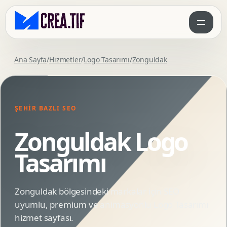
Ana Sayfa
/
Hizmetler
/
Logo Tasarımı
/
Zonguldak
ŞEHIR BAZLI SEO
Zonguldak Logo
Tasarımı
Zonguldak bölgesindeki markalar için SEO
uyumlu, premium ve animasyonlu Logo Tasarımı
hizmet sayfası.