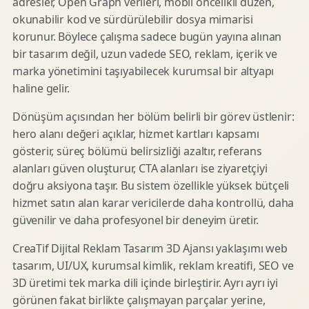
adresler, Open Graph verileri, mobil öncelikli düzen,
okunabilir kod ve sürdürülebilir dosya mimarisi
korunur. Böylece çalışma sadece bugün yayına alınan
bir tasarım değil, uzun vadede SEO, reklam, içerik ve
marka yönetimini taşıyabilecek kurumsal bir altyapı
haline gelir.
Dönüşüm açısından her bölüm belirli bir görev üstlenir:
hero alanı değeri açıklar, hizmet kartları kapsamı
gösterir, süreç bölümü belirsizliği azaltır, referans
alanları güven oluşturur, CTA alanları ise ziyaretçiyi
doğru aksiyona taşır. Bu sistem özellikle yüksek bütçeli
hizmet satın alan karar vericilerde daha kontrollü, daha
güvenilir ve daha profesyonel bir deneyim üretir.
CreaTif Dijital Reklam Tasarım 3D Ajansı yaklaşımı web
tasarım, UI/UX, kurumsal kimlik, reklam kreatifi, SEO ve
3D üretimi tek marka dili içinde birleştirir. Ayrı ayrı iyi
görünen fakat birlikte çalışmayan parçalar yerine,