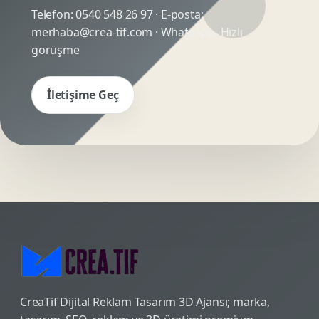
Telefon:
0540 548 26 97
· E-posta:
merhaba@crea-tif.com
· WhatsApp:
Hızlı
görüşme
İletişime Geç
CreaTif Dijital Reklam Tasarım 3D Ajansı; marka,