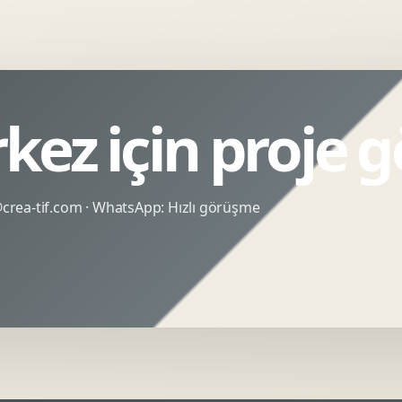
kez için proje 
rea-tif.com
· WhatsApp:
Hızlı görüşme