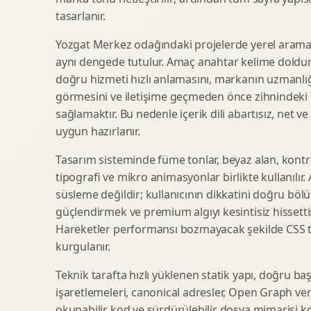
tasarlanır.
SEO Icerik Stratejisi
3D Sosyal Medya Gorseli
Schema Markup Optimizasyonu
3D Lansman Filmi
Yozgat Merkez odağındaki projelerde yerel arama 
aynı dengede tutulur. Amaç anahtar kelime doldur
doğru hizmeti hızlı anlamasını, markanın uzmanlığ
görmesini ve iletişime geçmeden önce zihnindeki r
Premium Ambalaj Tasarimi
Afis Tasarimi
sağlamaktır. Bu nedenle içerik dili abartısız, net ve
Etiket Tasarimi
Brosur Tasarimi
uygun hazırlanır.
Kutu Tasarimi
Sosyal Medya Gorsel Tasarimi
Raf Gorunurlugu
Sunum Tasarimi
Tasarım sisteminde füme tonlar, beyaz alan, kontr
tipografi ve mikro animasyonlar birlikte kullanılır
Gida Ambalaj Tasarimi
Katalog Tasarimi
süsleme değildir; kullanıcının dikkatini doğru böl
Kozmetik Ambalaj Tasarimi
Infografik Tasarimi
güçlendirmek ve premium algıyı kesintisiz hissettir
E Ticaret Kutu Tasarimi
Fuaye Gorsel Tasarimi
Hareketler performansı bozmayacak şekilde CSS taba
Ambalaj Mockup Tasarimi
Kurumsal Ilan Tasarimi
kurgulanır.
Teknik tarafta hızlı yüklenen statik yapı, doğru ba
işaretlemeleri, canonical adresler, Open Graph veri
Shopify Tasarim
Lead Generation Landing Page
okunabilir kod ve sürdürülebilir dosya mimarisi k