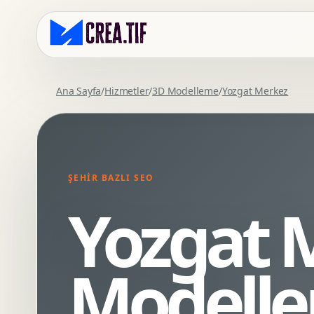
Ana Sayfa
/
Hizmetler
/
3D Modelleme
/
Yozgat Merkez
Kurumsal Web Tasarim
Eticaret Arayuz Tasarimi
Premium Web Tasarim
Saas UI Tasarimi
Mobil Uyumlu Web Tasarim
Mobil Uygulama Arayuz Tasarimi
ŞEHIR BAZLI SEO
SEO Uyumlu Web Tasarim
UX Arastirma
Yozgat 
Wordpress Web Tasarim
Tasarim Sistemi
Webflow Web Tasarim
Prototip Tasarimi
Framer Web Tasarim
Dashboard UI Tasarimi
Modell
Kurumsal Site Yenileme
Conversion UX Optimizasyonu