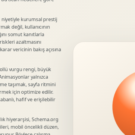
3D Render Alma
Teknik Modelleme
niyetiyle kurumsal prestij
mak değil, kullanıcının
ını somut kanıtlarla
iskleri azaltmasını
Marka Stratejisi
 karar vericinin bakış açısına
Marka Konumlandirma
Isimlendirme
Rekabet Analizi
ollü vurgu rengi, büyük
. Animasyonlar yalnızca
Hedef Kitle Analizi
üme taşımak, sayfa ritmini
Marka Mimarisi
mek için optimize edilir.
Deger Onerisi Tasarimi
nlı, hafif ve erişilebilir
Pazara Giris Stratejisi
şlık hiyerarşisi, Schema.org
leri, mobil öncelikli düzen,
Display Banner Tasarimi
orunur. Böylece çalışma