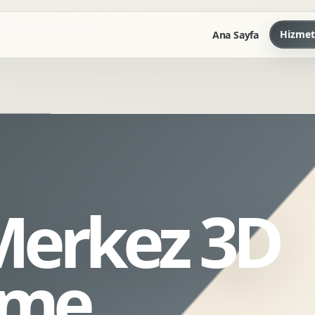
Hizmet
Ana Sayfa
Marka Kilavuzu
Kartvizit Antetli Tasarimi
Kurumsal Sunum Tasarimi
Brand Guidelines
Merkez 3D
Gorsel Dil Tasarimi
Kurumsal Dokuman Tasarimi
Ofis Ici Gorsel Kimlik
eme
Kurumsal Katalog Tasarimi