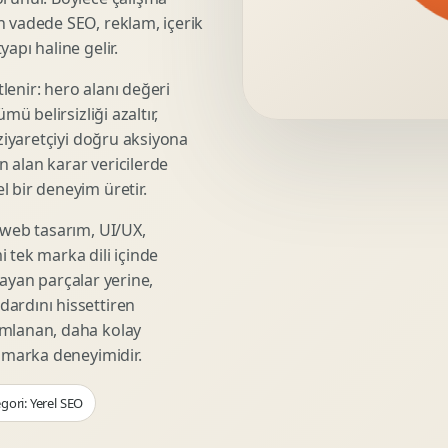
Video Reklam Kreatifi
n vadede SEO, reklam, içerik
Outdoor Reklam Tasarimi
apı haline gelir.
Kampanya Kimligi
lenir: hero alanı değeri
Performans Kreatif Seti
mü belirsizliği azaltır,
Story Reklam Tasarimi
 ziyaretçiyi doğru aksiyona
Statik Reklam Gorseli
ın alan karar vericilerde
Motion Banner Tasarimi
 bir deneyim üretir.
 web tasarım, UI/UX,
 tek marka dili içinde
şmayan parçalar yerine,
ardını hissettiren
umlanan, daha kolay
r marka deneyimidir.
gori: Yerel SEO