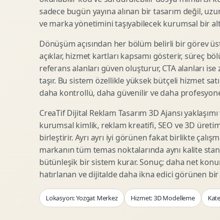
Woocommerce Tasarim
Reklam Landing Page
sadece bugün yayına alınan bir tasarım değil, uzu
Eticaret UX Optimizasyonu
Urun Lansman Sayfasi
ve marka yönetimini taşıyabilecek kurumsal bir alty
Urun Sayfasi Tasarimi
Ab Test Arayuzu
Dönüşüm açısından her bölüm belirli bir görev üst
Kategori Sayfasi Tasarimi
Webinar Landing Page
açıklar, hizmet kartları kapsamı gösterir, süreç bölü
Sepet Odeme UX
App Landing Page
referans alanları güven oluşturur, CTA alanları ise
Pazaryeri Marka Magazasi
Form Optimizasyonu
taşır. Bu sistem özellikle yüksek bütçeli hizmet sat
Eticaret SEO Altyapisi
Sales Page Tasarimi
daha kontrollü, daha güvenilir ve daha profesyonel
CreaTif Dijital Reklam Tasarım 3D Ajansı yaklaşımı
kurumsal kimlik, reklam kreatifi, SEO ve 3D üretimi
Logo Animasyonu
Webgl Deneyim Tasarimi
birleştirir. Ayrı ayrı iyi görünen fakat birlikte çalı
Mikro Animasyon Tasarimi
Interaktif Kampanya
markanın tüm temas noktalarında aynı kalite stand
Reklam Motion Video
AI Gorsel Konsept
bütünleşik bir sistem kurar. Sonuç; daha net kon
Arayuz Animasyonu
No Code Prototip
hatırlanan ve dijitalde daha ikna edici görünen bi
Lottie Animasyon
3D Web Deneyimi
Lokasyon: Yozgat Merkez
Hizmet: 3D Modelleme
Kate
Sosyal Medya Motion
Veri Gorsellestirme
Urun Tanitim Animasyonu
Dinamik Landing Page