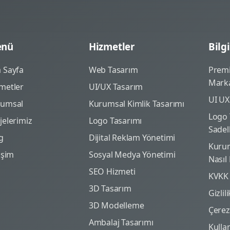
nü
Hizmetler
Bilgi
 Sayfa
Web Tasarım
Prem
Marka
metler
UI/UX Tasarım
UI UX
rumsal
Kurumsal Kimlik Tasarımı
Logo 
jelerimiz
Logo Tasarımı
Sadel
g
Dijital Reklam Yönetimi
Kurum
tişim
Sosyal Medya Yönetimi
Nasıl
SEO Hizmeti
KVKK
3D Tasarım
Gizlil
3D Modelleme
Çerez 
Ambalaj Tasarımı
Kulla