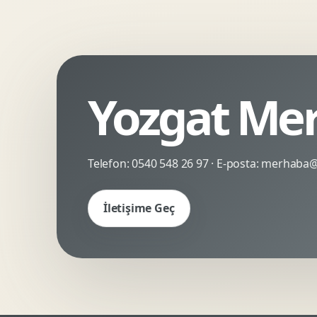
Kinetik Tipografi
Deneyimsel Mikrosite
Yozgat Mer
Telefon:
0540 548 26 97
· E-posta:
merhaba@c
İletişime Geç