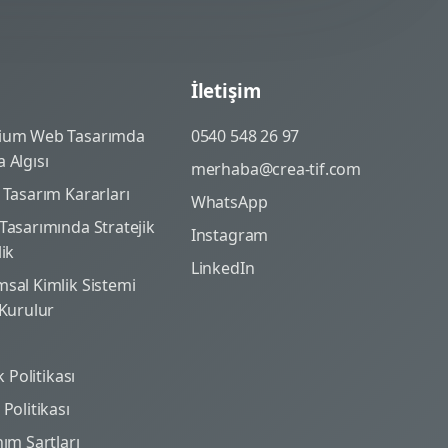
İletişim
ium Web Tasarımda
0540 548 26 97
 Algısı
merhaba@crea-tif.com
 Tasarım Kararları
WhatsApp
Tasarımında Stratejik
Instagram
lik
LinkedIn
sal Kimlik Sistemi
 Kurulur
ik Politikası
Politikası
nım Şartları