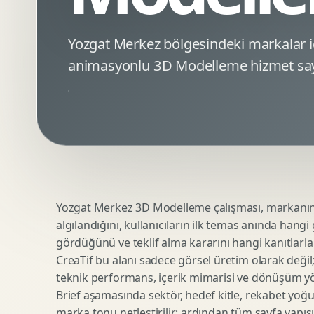
Minimal Logo Tasarimi
Google Ads Reklam Tasarimi
Premium Logo Tasarimi
Meta Ads Reklam Tasarimi
Yozgat Merkez bölgesindeki markalar 
Amblem Tasarimi
Kampanya Stratejisi
animasyonlu 3D Modelleme hizmet say
Logo Revizyonu
Performans Reklam Kreatifleri
Tipografik Logo Tasarimi
Youtube Reklam Kreatifi
Maskot Logo Tasarimi
Linkedin Reklam Kreatifi
Startup Logo Tasarimi
Display Banner Tasarimi
Kurumsal Logo Yenileme
Remarketing Kreatifleri
Yozgat Merkez 3D Modelleme çalışması, markanın di
Teknik SEO
Urun Gorsellestirme
algılandığını, kullanıcıların ilk temas anında hangi
Yerel SEO
3D Reklam Gorseli
gördüğünü ve teklif alma kararını hangi kanıtlarla
Icerik SEO
Cgi Kampanya Gorseli
CreaTif bu alanı sadece görsel üretim olarak değil; st
SEO Denetimi
Motion 3D
teknik performans, içerik mimarisi ve dönüşüm yönet
E Ticaret SEO
3D Karakter Tasarimi
Brief aşamasında sektör, hedef kitle, rekabet yoğu
marka tonu netleştirilir; ardından tüm sayfa yapısı
Uluslararasi SEO
3D Stand Tasarimi