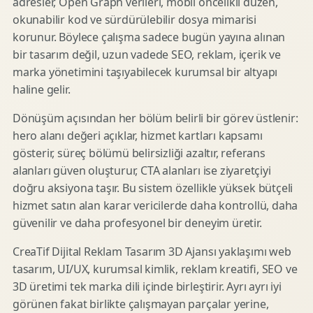
adresler, Open Graph verileri, mobil öncelikli düzen,
okunabilir kod ve sürdürülebilir dosya mimarisi
korunur. Böylece çalışma sadece bugün yayına alınan
bir tasarım değil, uzun vadede SEO, reklam, içerik ve
marka yönetimini taşıyabilecek kurumsal bir altyapı
haline gelir.
Dönüşüm açısından her bölüm belirli bir görev üstlenir:
hero alanı değeri açıklar, hizmet kartları kapsamı
gösterir, süreç bölümü belirsizliği azaltır, referans
alanları güven oluşturur, CTA alanları ise ziyaretçiyi
doğru aksiyona taşır. Bu sistem özellikle yüksek bütçeli
hizmet satın alan karar vericilerde daha kontrollü, daha
güvenilir ve daha profesyonel bir deneyim üretir.
CreaTif Dijital Reklam Tasarım 3D Ajansı yaklaşımı web
tasarım, UI/UX, kurumsal kimlik, reklam kreatifi, SEO ve
3D üretimi tek marka dili içinde birleştirir. Ayrı ayrı iyi
görünen fakat birlikte çalışmayan parçalar yerine,