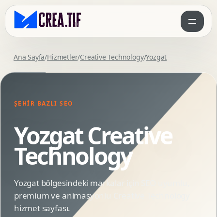
Ana Sayfa
/
Hizmetler
/
Creative Technology
/
Yozgat
ŞEHIR BAZLI SEO
Yozgat Creative
Technology
Yozgat bölgesindeki markalar için SEO uyumlu,
premium ve animasyonlu Creative Technology
hizmet sayfası.