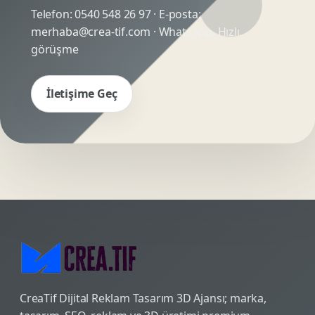
Telefon:
0540 548 26 97
· E-posta:
merhaba@crea-tif.com
· WhatsApp:
Hızlı
görüşme
İletişime Geç
CreaTif Dijital Reklam Tasarım 3D Ajansı; marka,