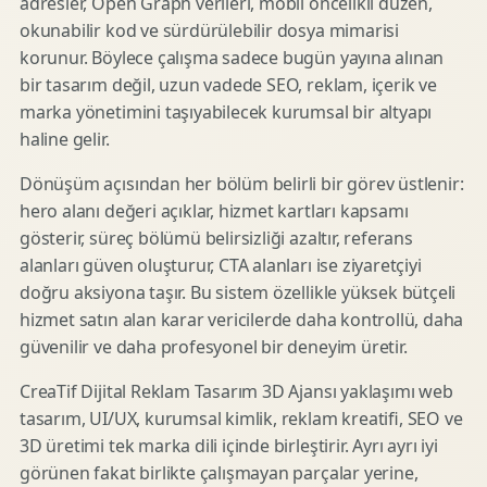
adresler, Open Graph verileri, mobil öncelikli düzen,
okunabilir kod ve sürdürülebilir dosya mimarisi
korunur. Böylece çalışma sadece bugün yayına alınan
bir tasarım değil, uzun vadede SEO, reklam, içerik ve
marka yönetimini taşıyabilecek kurumsal bir altyapı
haline gelir.
Dönüşüm açısından her bölüm belirli bir görev üstlenir:
hero alanı değeri açıklar, hizmet kartları kapsamı
gösterir, süreç bölümü belirsizliği azaltır, referans
alanları güven oluşturur, CTA alanları ise ziyaretçiyi
doğru aksiyona taşır. Bu sistem özellikle yüksek bütçeli
hizmet satın alan karar vericilerde daha kontrollü, daha
güvenilir ve daha profesyonel bir deneyim üretir.
CreaTif Dijital Reklam Tasarım 3D Ajansı yaklaşımı web
tasarım, UI/UX, kurumsal kimlik, reklam kreatifi, SEO ve
3D üretimi tek marka dili içinde birleştirir. Ayrı ayrı iyi
görünen fakat birlikte çalışmayan parçalar yerine,