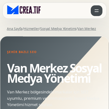
Ana Sayfa
/
Hizmetler
/
Sosyal Medya Yönetimi
/
Van Merkez
ŞEHIR BAZLI SEO
Van Merkez Sosyal
Medya Yönetimi
Van Merkez bölgesindeki markalar için SEO
uyumlu, premium ve animasyonlu Sosyal Medya
Yönetimi hizmet sayfası.