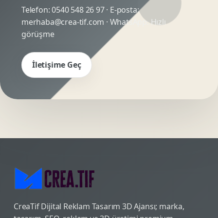
Telefon:
0540 548 26 97
· E-posta:
merhaba@crea-tif.com
· WhatsApp:
Hızlı
görüşme
İletişime Geç
CreaTif Dijital Reklam Tasarım 3D Ajansı; marka,