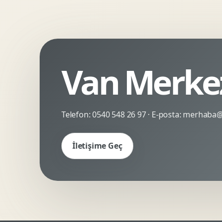
Kinetik Tipografi
Deneyimsel Mikrosite
Van Merkez
Telefon:
0540 548 26 97
· E-posta:
merhaba@c
İletişime Geç