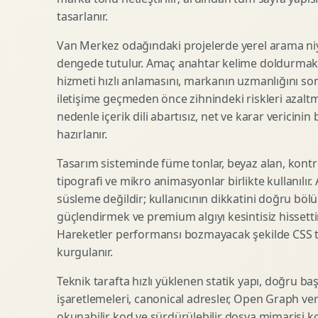
tasarlanır.
SEO Icerik Stratejisi
3D Sosyal Medya Gorseli
Schema Markup Optimizasyonu
3D Lansman Filmi
Van Merkez odağındaki projelerde yerel arama niye
dengede tutulur. Amaç anahtar kelime doldurmak d
hizmeti hızlı anlamasını, markanın uzmanlığını so
iletişime geçmeden önce zihnindeki riskleri azaltm
Premium Ambalaj Tasarimi
Afis Tasarimi
nedenle içerik dili abartısız, net ve karar vericinin
Etiket Tasarimi
Brosur Tasarimi
hazırlanır.
Kutu Tasarimi
Sosyal Medya Gorsel Tasarimi
Raf Gorunurlugu
Sunum Tasarimi
Tasarım sisteminde füme tonlar, beyaz alan, kontr
tipografi ve mikro animasyonlar birlikte kullanılır
Gida Ambalaj Tasarimi
Katalog Tasarimi
süsleme değildir; kullanıcının dikkatini doğru böl
Kozmetik Ambalaj Tasarimi
Infografik Tasarimi
güçlendirmek ve premium algıyı kesintisiz hissettir
E Ticaret Kutu Tasarimi
Fuaye Gorsel Tasarimi
Hareketler performansı bozmayacak şekilde CSS taba
Ambalaj Mockup Tasarimi
Kurumsal Ilan Tasarimi
kurgulanır.
Teknik tarafta hızlı yüklenen statik yapı, doğru ba
işaretlemeleri, canonical adresler, Open Graph veri
Shopify Tasarim
Lead Generation Landing Page
okunabilir kod ve sürdürülebilir dosya mimarisi k