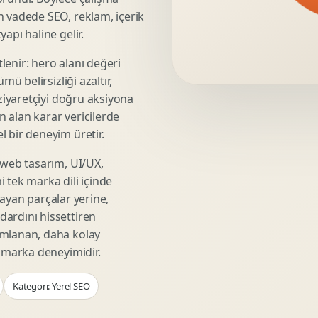
Video Reklam Kreatifi
n vadede SEO, reklam, içerik
Outdoor Reklam Tasarimi
apı haline gelir.
Kampanya Kimligi
lenir: hero alanı değeri
Performans Kreatif Seti
mü belirsizliği azaltır,
Story Reklam Tasarimi
 ziyaretçiyi doğru aksiyona
Statik Reklam Gorseli
ın alan karar vericilerde
Motion Banner Tasarimi
 bir deneyim üretir.
 web tasarım, UI/UX,
 tek marka dili içinde
şmayan parçalar yerine,
ardını hissettiren
umlanan, daha kolay
r marka deneyimidir.
Kategori: Yerel SEO