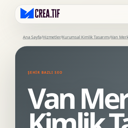
Ana Sayfa
/
Hizmetler
/
Kurumsal Kimlik Tasarımı
/
Van Mer
Kurumsal Web Tasarim
Eticaret Arayuz Tasarimi
Premium Web Tasarim
Saas UI Tasarimi
Mobil Uyumlu Web Tasarim
Mobil Uygulama Arayuz Tasarimi
ŞEHIR BAZLI SEO
SEO Uyumlu Web Tasarim
UX Arastirma
Van Mer
Wordpress Web Tasarim
Tasarim Sistemi
Webflow Web Tasarim
Prototip Tasarimi
Framer Web Tasarim
Dashboard UI Tasarimi
Kimlik T
Kurumsal Site Yenileme
Conversion UX Optimizasyonu