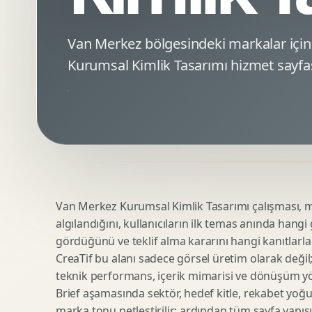
Minimal Logo Tasarimi
Google Ads Reklam Tasarimi
Premium Logo Tasarimi
Meta Ads Reklam Tasarimi
Van Merkez bölgesindeki markalar iç
Amblem Tasarimi
Kampanya Stratejisi
Kurumsal Kimlik Tasarımı hizmet sayfas
Logo Revizyonu
Performans Reklam Kreatifleri
Tipografik Logo Tasarimi
Youtube Reklam Kreatifi
Maskot Logo Tasarimi
Linkedin Reklam Kreatifi
Startup Logo Tasarimi
Display Banner Tasarimi
Kurumsal Logo Yenileme
Remarketing Kreatifleri
Van Merkez Kurumsal Kimlik Tasarımı çalışması, mar
Teknik SEO
Urun Gorsellestirme
algılandığını, kullanıcıların ilk temas anında hangi
Yerel SEO
3D Reklam Gorseli
gördüğünü ve teklif alma kararını hangi kanıtlarla
Icerik SEO
Cgi Kampanya Gorseli
CreaTif bu alanı sadece görsel üretim olarak değil; st
SEO Denetimi
Motion 3D
teknik performans, içerik mimarisi ve dönüşüm yönet
E Ticaret SEO
3D Karakter Tasarimi
Brief aşamasında sektör, hedef kitle, rekabet yoğu
marka tonu netleştirilir; ardından tüm sayfa yapısı
Uluslararasi SEO
3D Stand Tasarimi