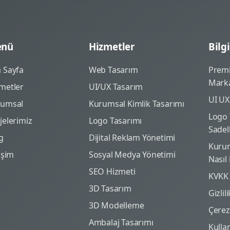
nü
Hizmetler
Bilgi
 Sayfa
Web Tasarım
Prem
Marka
metler
UI/UX Tasarım
UI UX
rumsal
Kurumsal Kimlik Tasarımı
Logo 
jelerimiz
Logo Tasarımı
Sadel
g
Dijital Reklam Yönetimi
Kurum
tişim
Sosyal Medya Yönetimi
Nasıl
SEO Hizmeti
KVKK
3D Tasarım
Gizlil
3D Modelleme
Çerez 
Ambalaj Tasarımı
Kulla