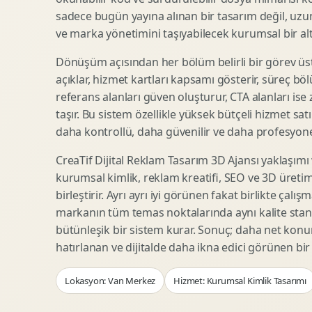
Woocommerce Tasarim
Reklam Landing Page
sadece bugün yayına alınan bir tasarım değil, uzu
Eticaret UX Optimizasyonu
Urun Lansman Sayfasi
ve marka yönetimini taşıyabilecek kurumsal bir alty
Urun Sayfasi Tasarimi
Ab Test Arayuzu
Dönüşüm açısından her bölüm belirli bir görev üst
Kategori Sayfasi Tasarimi
Webinar Landing Page
açıklar, hizmet kartları kapsamı gösterir, süreç bölü
Sepet Odeme UX
App Landing Page
referans alanları güven oluşturur, CTA alanları ise
Pazaryeri Marka Magazasi
Form Optimizasyonu
taşır. Bu sistem özellikle yüksek bütçeli hizmet sat
Eticaret SEO Altyapisi
Sales Page Tasarimi
daha kontrollü, daha güvenilir ve daha profesyonel
CreaTif Dijital Reklam Tasarım 3D Ajansı yaklaşımı
kurumsal kimlik, reklam kreatifi, SEO ve 3D üretimi
Logo Animasyonu
Webgl Deneyim Tasarimi
birleştirir. Ayrı ayrı iyi görünen fakat birlikte çalı
Mikro Animasyon Tasarimi
Interaktif Kampanya
markanın tüm temas noktalarında aynı kalite stand
Reklam Motion Video
AI Gorsel Konsept
bütünleşik bir sistem kurar. Sonuç; daha net kon
Arayuz Animasyonu
No Code Prototip
hatırlanan ve dijitalde daha ikna edici görünen bi
Lottie Animasyon
3D Web Deneyimi
Lokasyon: Van Merkez
Hizmet: Kurumsal Kimlik Tasarımı
Sosyal Medya Motion
Veri Gorsellestirme
Urun Tanitim Animasyonu
Dinamik Landing Page