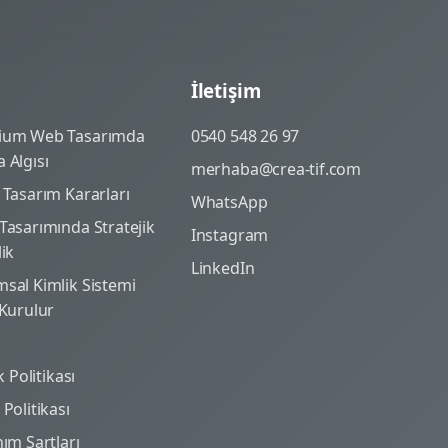
İletişim
ium Web Tasarımda
0540 548 26 97
 Algısı
merhaba@crea-tif.com
 Tasarım Kararları
WhatsApp
Tasarımında Stratejik
Instagram
lik
LinkedIn
sal Kimlik Sistemi
 Kurulur
ik Politikası
Politikası
nım Şartları