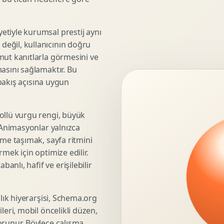
3D Render Alma
Teknik Modelleme
tiyle kurumsal prestij aynı
eğil, kullanıcının doğru
mut kanıtlarla görmesini ve
asını sağlamaktır. Bu
Marka Stratejisi
 bakış açısına uygun
Marka Konumlandirma
Isimlendirme
Rekabet Analizi
ollü vurgu rengi, büyük
. Animasyonlar yalnızca
Hedef Kitle Analizi
üme taşımak, sayfa ritmini
Marka Mimarisi
mek için optimize edilir.
Deger Onerisi Tasarimi
nlı, hafif ve erişilebilir
Pazara Giris Stratejisi
şlık hiyerarşisi, Schema.org
leri, mobil öncelikli düzen,
Display Banner Tasarimi
orunur. Böylece çalışma