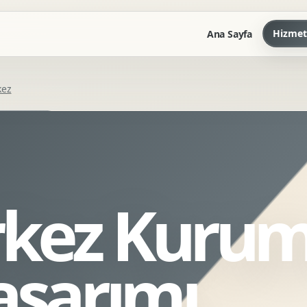
Hizmet
Ana Sayfa
kez
Marka Kilavuzu
Kartvizit Antetli Tasarimi
Kurumsal Sunum Tasarimi
Brand Guidelines
kez Kurum
Gorsel Dil Tasarimi
Kurumsal Dokuman Tasarimi
Ofis Ici Gorsel Kimlik
asarımı
Kurumsal Katalog Tasarimi