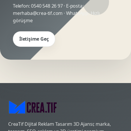
Telefon:
0540 548 26 97
· E-posta:
merhaba@crea-tif.com
· WhatsApp:
Hızlı
görüşme
İletişime Geç
CreaTif Dijital Reklam Tasarım 3D Ajansı; marka,