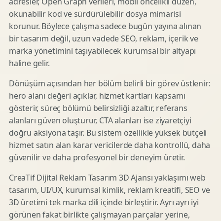
adresler, Open Graph verileri, mobil öncelikli düzen,
okunabilir kod ve sürdürülebilir dosya mimarisi
korunur. Böylece çalışma sadece bugün yayına alınan
bir tasarım değil, uzun vadede SEO, reklam, içerik ve
marka yönetimini taşıyabilecek kurumsal bir altyapı
haline gelir.
Dönüşüm açısından her bölüm belirli bir görev üstlenir:
hero alanı değeri açıklar, hizmet kartları kapsamı
gösterir, süreç bölümü belirsizliği azaltır, referans
alanları güven oluşturur, CTA alanları ise ziyaretçiyi
doğru aksiyona taşır. Bu sistem özellikle yüksek bütçeli
hizmet satın alan karar vericilerde daha kontrollü, daha
güvenilir ve daha profesyonel bir deneyim üretir.
CreaTif Dijital Reklam Tasarım 3D Ajansı yaklaşımı web
tasarım, UI/UX, kurumsal kimlik, reklam kreatifi, SEO ve
3D üretimi tek marka dili içinde birleştirir. Ayrı ayrı iyi
görünen fakat birlikte çalışmayan parçalar yerine,