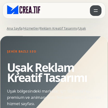
Ana Sayfa
/
Hizmetler
/
Reklam Kreatif Tasarımı
/
Uşak
ŞEHIR BAZLI SEO
Uşak Reklam
Kreatif Tasarımı
Uşak bölgesindeki markalar için SEO uyumlu,
premium ve animasyonlu Reklam Kreatif Tasarımı
hizmet sayfası.