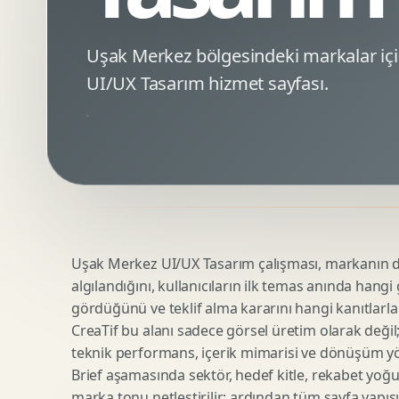
Minimal Logo Tasarimi
Google Ads Reklam Tasarimi
Premium Logo Tasarimi
Meta Ads Reklam Tasarimi
Uşak Merkez bölgesindeki markalar i
Amblem Tasarimi
Kampanya Stratejisi
UI/UX Tasarım hizmet sayfası.
Logo Revizyonu
Performans Reklam Kreatifleri
Tipografik Logo Tasarimi
Youtube Reklam Kreatifi
Maskot Logo Tasarimi
Linkedin Reklam Kreatifi
Startup Logo Tasarimi
Display Banner Tasarimi
Kurumsal Logo Yenileme
Remarketing Kreatifleri
Uşak Merkez UI/UX Tasarım çalışması, markanın diji
Teknik SEO
Urun Gorsellestirme
algılandığını, kullanıcıların ilk temas anında hangi
Yerel SEO
3D Reklam Gorseli
gördüğünü ve teklif alma kararını hangi kanıtlarla
Icerik SEO
Cgi Kampanya Gorseli
CreaTif bu alanı sadece görsel üretim olarak değil; st
SEO Denetimi
Motion 3D
teknik performans, içerik mimarisi ve dönüşüm yönet
E Ticaret SEO
3D Karakter Tasarimi
Brief aşamasında sektör, hedef kitle, rekabet yoğu
marka tonu netleştirilir; ardından tüm sayfa yapısı
Uluslararasi SEO
3D Stand Tasarimi