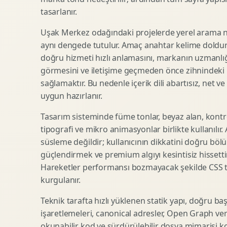
tasarlanır.
SEO Icerik Stratejisi
3D Sosyal Medya Gorseli
Schema Markup Optimizasyonu
3D Lansman Filmi
Uşak Merkez odağındaki projelerde yerel arama ni
aynı dengede tutulur. Amaç anahtar kelime doldur
doğru hizmeti hızlı anlamasını, markanın uzmanlığ
görmesini ve iletişime geçmeden önce zihnindeki r
Premium Ambalaj Tasarimi
Afis Tasarimi
sağlamaktır. Bu nedenle içerik dili abartısız, net ve
Etiket Tasarimi
Brosur Tasarimi
uygun hazırlanır.
Kutu Tasarimi
Sosyal Medya Gorsel Tasarimi
Raf Gorunurlugu
Sunum Tasarimi
Tasarım sisteminde füme tonlar, beyaz alan, kontr
tipografi ve mikro animasyonlar birlikte kullanılır
Gida Ambalaj Tasarimi
Katalog Tasarimi
süsleme değildir; kullanıcının dikkatini doğru böl
Kozmetik Ambalaj Tasarimi
Infografik Tasarimi
güçlendirmek ve premium algıyı kesintisiz hissettir
E Ticaret Kutu Tasarimi
Fuaye Gorsel Tasarimi
Hareketler performansı bozmayacak şekilde CSS taba
Ambalaj Mockup Tasarimi
Kurumsal Ilan Tasarimi
kurgulanır.
Teknik tarafta hızlı yüklenen statik yapı, doğru ba
işaretlemeleri, canonical adresler, Open Graph veri
Shopify Tasarim
Lead Generation Landing Page
okunabilir kod ve sürdürülebilir dosya mimarisi k