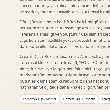
Woocommerce Tasarim
Reklam Landing Page
sadece bugün yayına alınan bir tasarım değil, uzu
Eticaret UX Optimizasyonu
Urun Lansman Sayfasi
ve marka yönetimini taşıyabilecek kurumsal bir alty
Urun Sayfasi Tasarimi
Ab Test Arayuzu
Dönüşüm açısından her bölüm belirli bir görev üst
Kategori Sayfasi Tasarimi
Webinar Landing Page
açıklar, hizmet kartları kapsamı gösterir, süreç bölü
Sepet Odeme UX
App Landing Page
referans alanları güven oluşturur, CTA alanları ise
Pazaryeri Marka Magazasi
Form Optimizasyonu
taşır. Bu sistem özellikle yüksek bütçeli hizmet sat
Eticaret SEO Altyapisi
Sales Page Tasarimi
daha kontrollü, daha güvenilir ve daha profesyonel
CreaTif Dijital Reklam Tasarım 3D Ajansı yaklaşımı
kurumsal kimlik, reklam kreatifi, SEO ve 3D üretimi
Logo Animasyonu
Webgl Deneyim Tasarimi
birleştirir. Ayrı ayrı iyi görünen fakat birlikte çalı
Mikro Animasyon Tasarimi
Interaktif Kampanya
markanın tüm temas noktalarında aynı kalite stand
Reklam Motion Video
AI Gorsel Konsept
bütünleşik bir sistem kurar. Sonuç; daha net kon
Arayuz Animasyonu
No Code Prototip
hatırlanan ve dijitalde daha ikna edici görünen bi
Lottie Animasyon
3D Web Deneyimi
Lokasyon: Uşak Merkez
Hizmet: UI/UX Tasarım
Katego
Sosyal Medya Motion
Veri Gorsellestirme
Urun Tanitim Animasyonu
Dinamik Landing Page