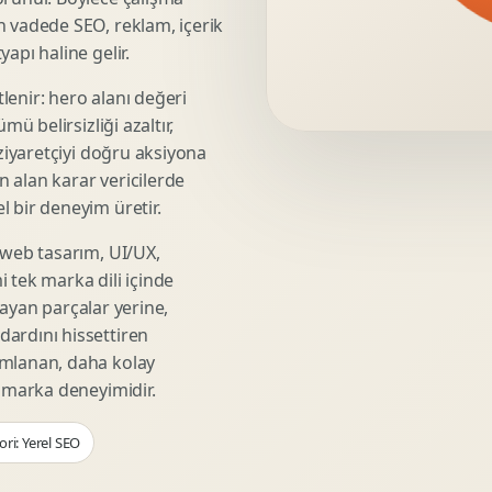
Video Reklam Kreatifi
n vadede SEO, reklam, içerik
Outdoor Reklam Tasarimi
apı haline gelir.
Kampanya Kimligi
lenir: hero alanı değeri
Performans Kreatif Seti
mü belirsizliği azaltır,
Story Reklam Tasarimi
 ziyaretçiyi doğru aksiyona
Statik Reklam Gorseli
ın alan karar vericilerde
Motion Banner Tasarimi
 bir deneyim üretir.
 web tasarım, UI/UX,
 tek marka dili içinde
şmayan parçalar yerine,
ardını hissettiren
umlanan, daha kolay
r marka deneyimidir.
ri: Yerel SEO