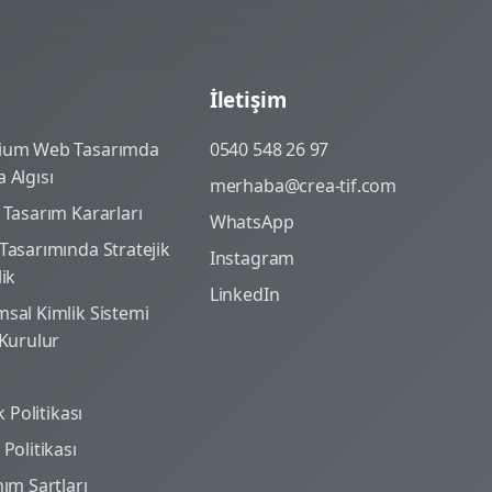
İletişim
ium Web Tasarımda
0540 548 26 97
 Algısı
merhaba@crea-tif.com
 Tasarım Kararları
WhatsApp
Tasarımında Stratejik
Instagram
lik
LinkedIn
sal Kimlik Sistemi
 Kurulur
ik Politikası
Politikası
nım Şartları