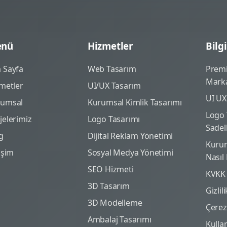
nü
Hizmetler
Bilgi
 Sayfa
Web Tasarım
Prem
Marka
metler
UI/UX Tasarım
UI UX
rumsal
Kurumsal Kimlik Tasarımı
Logo 
jelerimiz
Logo Tasarımı
Sadel
g
Dijital Reklam Yönetimi
Kurum
tişim
Sosyal Medya Yönetimi
Nasıl
SEO Hizmeti
KVKK
3D Tasarım
Gizlil
3D Modelleme
Çerez 
Ambalaj Tasarımı
Kulla