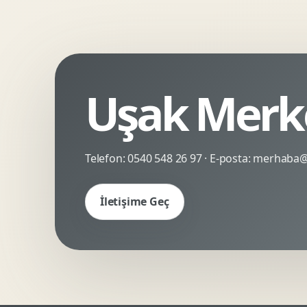
Kinetik Tipografi
Deneyimsel Mikrosite
Uşak Merke
Telefon:
0540 548 26 97
· E-posta:
merhaba@c
İletişime Geç