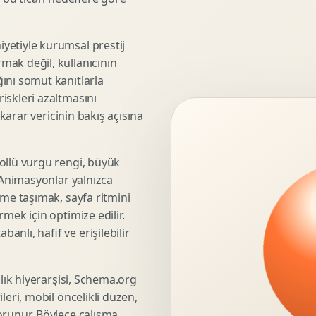
3D Render Alma
Teknik Modelleme
yetiyle kurumsal prestij
mak değil, kullanıcının
ını somut kanıtlarla
iskleri azaltmasını
Marka Stratejisi
 karar vericinin bakış açısına
Marka Konumlandirma
Isimlendirme
Rekabet Analizi
ollü vurgu rengi, büyük
. Animasyonlar yalnızca
Hedef Kitle Analizi
üme taşımak, sayfa ritmini
Marka Mimarisi
mek için optimize edilir.
Deger Onerisi Tasarimi
nlı, hafif ve erişilebilir
Pazara Giris Stratejisi
şlık hiyerarşisi, Schema.org
leri, mobil öncelikli düzen,
Display Banner Tasarimi
orunur. Böylece çalışma