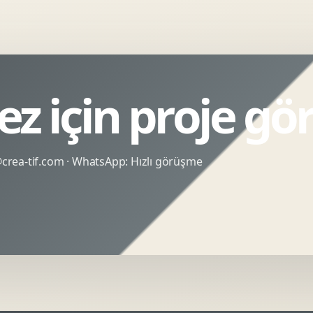
z için proje gö
rea-tif.com
· WhatsApp:
Hızlı görüşme