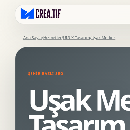
Ana Sayfa
/
Hizmetler
/
UI/UX Tasarım
/
Uşak Merkez
Kurumsal Web Tasarim
Eticaret Arayuz Tasarimi
Premium Web Tasarim
Saas UI Tasarimi
Mobil Uyumlu Web Tasarim
Mobil Uygulama Arayuz Tasarimi
ŞEHIR BAZLI SEO
SEO Uyumlu Web Tasarim
UX Arastirma
Uşak Me
Wordpress Web Tasarim
Tasarim Sistemi
Webflow Web Tasarim
Prototip Tasarimi
Framer Web Tasarim
Dashboard UI Tasarimi
Tasarım
Kurumsal Site Yenileme
Conversion UX Optimizasyonu