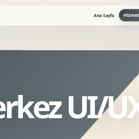
Hizmet
Ana Sayfa
Marka Kilavuzu
Kartvizit Antetli Tasarimi
Kurumsal Sunum Tasarimi
Brand Guidelines
rkez UI/U
Gorsel Dil Tasarimi
Kurumsal Dokuman Tasarimi
Ofis Ici Gorsel Kimlik
Kurumsal Katalog Tasarimi