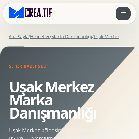
Ana Sayfa
/
Hizmetler
/
Marka Danışmanlığı
/
Uşak Merkez
ŞEHIR BAZLI SEO
Uşak Merkez
Marka
Danışmanlığı
Uşak Merkez bölgesindeki markalar için SEO
uyumlu, premium ve animasyonlu Marka