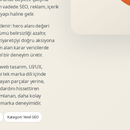
Video Reklam Kreatifi
n vadede SEO, reklam, içerik
Outdoor Reklam Tasarimi
apı haline gelir.
Kampanya Kimligi
lenir: hero alanı değeri
Performans Kreatif Seti
mü belirsizliği azaltır,
Story Reklam Tasarimi
 ziyaretçiyi doğru aksiyona
Statik Reklam Gorseli
ın alan karar vericilerde
Motion Banner Tasarimi
 bir deneyim üretir.
 web tasarım, UI/UX,
 tek marka dili içinde
şmayan parçalar yerine,
ardını hissettiren
umlanan, daha kolay
r marka deneyimidir.
Kategori: Yerel SEO