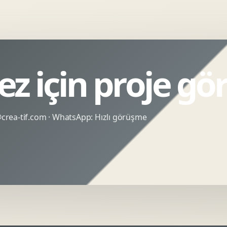
z için proje gö
rea-tif.com
· WhatsApp:
Hızlı görüşme