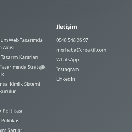
İletişim
ium Web Tasarımda
0540 548 26 97
 Algısı
merhaba@crea-tif.com
 Tasarım Kararları
WhatsApp
Tasarımında Stratejik
Instagram
lik
LinkedIn
sal Kimlik Sistemi
 Kurulur
ik Politikası
Politikası
nım Şartları