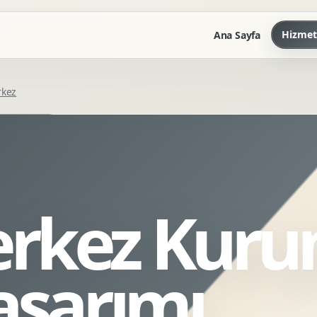
Hizmet
Ana Sayfa
rkez
Marka Kilavuzu
Kartvizit Antetli Tasarimi
Kurumsal Sunum Tasarimi
Brand Guidelines
rkez Kuru
Gorsel Dil Tasarimi
Kurumsal Dokuman Tasarimi
Ofis Ici Gorsel Kimlik
asarımı
Kurumsal Katalog Tasarimi