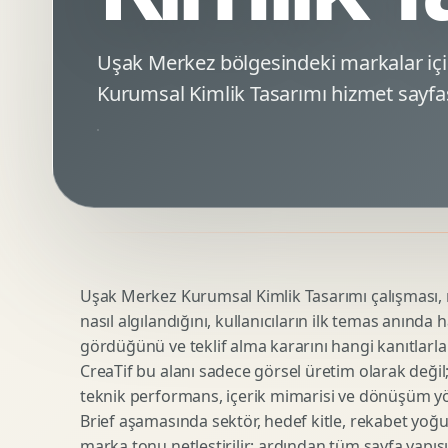
Minimal Logo Tasarimi
Google Ads Reklam Tasarimi
Premium Logo Tasarimi
Meta Ads Reklam Tasarimi
Uşak Merkez bölgesindeki markalar i
Amblem Tasarimi
Kampanya Stratejisi
Kurumsal Kimlik Tasarımı hizmet sayfas
Logo Revizyonu
Performans Reklam Kreatifleri
Tipografik Logo Tasarimi
Youtube Reklam Kreatifi
Maskot Logo Tasarimi
Linkedin Reklam Kreatifi
Startup Logo Tasarimi
Display Banner Tasarimi
Kurumsal Logo Yenileme
Remarketing Kreatifleri
Uşak Merkez Kurumsal Kimlik Tasarımı çalışması, m
Teknik SEO
Urun Gorsellestirme
nasıl algılandığını, kullanıcıların ilk temas anında 
Yerel SEO
3D Reklam Gorseli
gördüğünü ve teklif alma kararını hangi kanıtlarla
Icerik SEO
Cgi Kampanya Gorseli
CreaTif bu alanı sadece görsel üretim olarak değil; st
SEO Denetimi
Motion 3D
teknik performans, içerik mimarisi ve dönüşüm yönet
E Ticaret SEO
3D Karakter Tasarimi
Brief aşamasında sektör, hedef kitle, rekabet yoğu
marka tonu netleştirilir; ardından tüm sayfa yapısı
Uluslararasi SEO
3D Stand Tasarimi