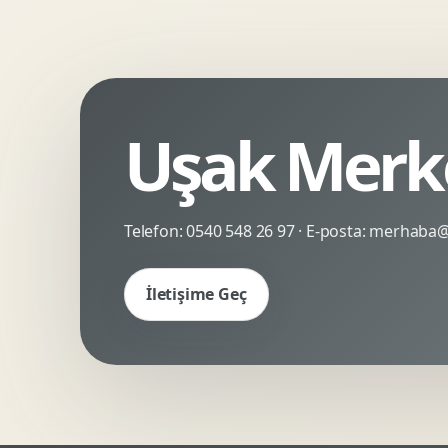
Kinetik Tipografi
Deneyimsel Mikrosite
Uşak Merke
Telefon:
0540 548 26 97
· E-posta:
merhaba@c
İletişime Geç