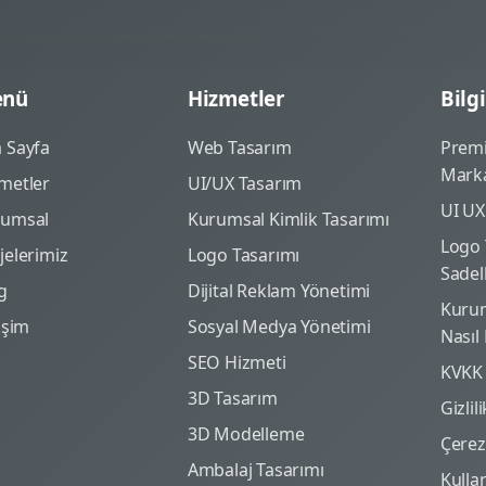
nü
Hizmetler
Bilgi
 Sayfa
Web Tasarım
Prem
Marka
metler
UI/UX Tasarım
UI UX
rumsal
Kurumsal Kimlik Tasarımı
Logo 
jelerimiz
Logo Tasarımı
Sadel
g
Dijital Reklam Yönetimi
Kurum
tişim
Sosyal Medya Yönetimi
Nasıl
SEO Hizmeti
KVKK
3D Tasarım
Gizlil
3D Modelleme
Çerez 
Ambalaj Tasarımı
Kulla