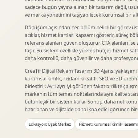
Woocommerce Tasarim
Reklam Landing Page
sadece bugün yayına alınan bir tasarım değil, uzu
Eticaret UX Optimizasyonu
Urun Lansman Sayfasi
ve marka yönetimini taşıyabilecek kurumsal bir alty
Urun Sayfasi Tasarimi
Ab Test Arayuzu
Dönüşüm açısından her bölüm belirli bir görev üst
Kategori Sayfasi Tasarimi
Webinar Landing Page
açıklar, hizmet kartları kapsamı gösterir, süreç bölü
Sepet Odeme UX
App Landing Page
referans alanları güven oluşturur, CTA alanları ise
Pazaryeri Marka Magazasi
Form Optimizasyonu
taşır. Bu sistem özellikle yüksek bütçeli hizmet sat
Eticaret SEO Altyapisi
Sales Page Tasarimi
daha kontrollü, daha güvenilir ve daha profesyonel
CreaTif Dijital Reklam Tasarım 3D Ajansı yaklaşımı
kurumsal kimlik, reklam kreatifi, SEO ve 3D üretimi
Logo Animasyonu
Webgl Deneyim Tasarimi
birleştirir. Ayrı ayrı iyi görünen fakat birlikte çalı
Mikro Animasyon Tasarimi
Interaktif Kampanya
markanın tüm temas noktalarında aynı kalite stand
Reklam Motion Video
AI Gorsel Konsept
bütünleşik bir sistem kurar. Sonuç; daha net kon
Arayuz Animasyonu
No Code Prototip
hatırlanan ve dijitalde daha ikna edici görünen bi
Lottie Animasyon
3D Web Deneyimi
Lokasyon: Uşak Merkez
Hizmet: Kurumsal Kimlik Tasarımı
Sosyal Medya Motion
Veri Gorsellestirme
Urun Tanitim Animasyonu
Dinamik Landing Page