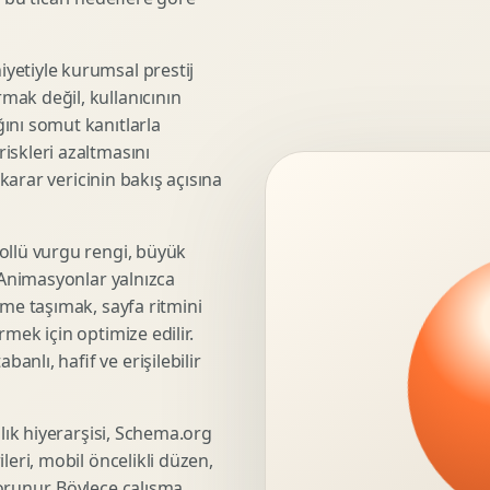
3D Render Alma
Teknik Modelleme
yetiyle kurumsal prestij
mak değil, kullanıcının
ını somut kanıtlarla
iskleri azaltmasını
Marka Stratejisi
 karar vericinin bakış açısına
Marka Konumlandirma
Isimlendirme
Rekabet Analizi
ollü vurgu rengi, büyük
. Animasyonlar yalnızca
Hedef Kitle Analizi
üme taşımak, sayfa ritmini
Marka Mimarisi
mek için optimize edilir.
Deger Onerisi Tasarimi
nlı, hafif ve erişilebilir
Pazara Giris Stratejisi
şlık hiyerarşisi, Schema.org
leri, mobil öncelikli düzen,
Display Banner Tasarimi
orunur. Böylece çalışma