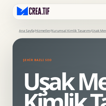
Ana Sayfa
/
Hizmetler
/
Kurumsal Kimlik Tasarımı
/
Uşak Me
Kurumsal Web Tasarim
Eticaret Arayuz Tasarimi
Premium Web Tasarim
Saas UI Tasarimi
Mobil Uyumlu Web Tasarim
Mobil Uygulama Arayuz Tasarimi
ŞEHIR BAZLI SEO
SEO Uyumlu Web Tasarim
UX Arastirma
Uşak Me
Wordpress Web Tasarim
Tasarim Sistemi
Webflow Web Tasarim
Prototip Tasarimi
Framer Web Tasarim
Dashboard UI Tasarimi
Kimlik T
Kurumsal Site Yenileme
Conversion UX Optimizasyonu