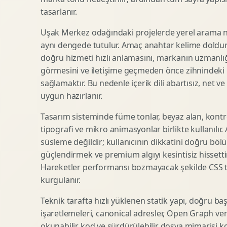
tasarlanır.
SEO Icerik Stratejisi
3D Sosyal Medya Gorseli
Schema Markup Optimizasyonu
3D Lansman Filmi
Uşak Merkez odağındaki projelerde yerel arama ni
aynı dengede tutulur. Amaç anahtar kelime doldur
doğru hizmeti hızlı anlamasını, markanın uzmanlığ
görmesini ve iletişime geçmeden önce zihnindeki r
Premium Ambalaj Tasarimi
Afis Tasarimi
sağlamaktır. Bu nedenle içerik dili abartısız, net ve
Etiket Tasarimi
Brosur Tasarimi
uygun hazırlanır.
Kutu Tasarimi
Sosyal Medya Gorsel Tasarimi
Raf Gorunurlugu
Sunum Tasarimi
Tasarım sisteminde füme tonlar, beyaz alan, kontr
tipografi ve mikro animasyonlar birlikte kullanılır
Gida Ambalaj Tasarimi
Katalog Tasarimi
süsleme değildir; kullanıcının dikkatini doğru böl
Kozmetik Ambalaj Tasarimi
Infografik Tasarimi
güçlendirmek ve premium algıyı kesintisiz hissettir
E Ticaret Kutu Tasarimi
Fuaye Gorsel Tasarimi
Hareketler performansı bozmayacak şekilde CSS taba
Ambalaj Mockup Tasarimi
Kurumsal Ilan Tasarimi
kurgulanır.
Teknik tarafta hızlı yüklenen statik yapı, doğru ba
işaretlemeleri, canonical adresler, Open Graph veri
Shopify Tasarim
Lead Generation Landing Page
okunabilir kod ve sürdürülebilir dosya mimarisi k