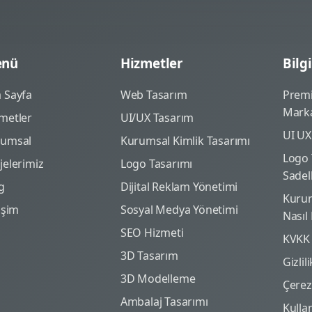
nü
Hizmetler
Bilgi
 Sayfa
Web Tasarım
Prem
Marka
metler
UI/UX Tasarım
UI UX
rumsal
Kurumsal Kimlik Tasarımı
Logo 
jelerimiz
Logo Tasarımı
Sadel
g
Dijital Reklam Yönetimi
Kurum
tişim
Sosyal Medya Yönetimi
Nasıl
SEO Hizmeti
KVKK
3D Tasarım
Gizlil
3D Modelleme
Çerez 
Ambalaj Tasarımı
Kulla