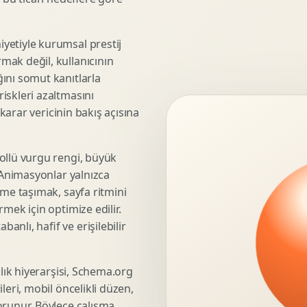
3D Render Alma
Teknik Modelleme
yetiyle kurumsal prestij
mak değil, kullanıcının
ını somut kanıtlarla
iskleri azaltmasını
Marka Stratejisi
 karar vericinin bakış açısına
Marka Konumlandirma
Isimlendirme
Rekabet Analizi
ollü vurgu rengi, büyük
. Animasyonlar yalnızca
Hedef Kitle Analizi
üme taşımak, sayfa ritmini
Marka Mimarisi
mek için optimize edilir.
Deger Onerisi Tasarimi
nlı, hafif ve erişilebilir
Pazara Giris Stratejisi
şlık hiyerarşisi, Schema.org
leri, mobil öncelikli düzen,
Display Banner Tasarimi
orunur. Böylece çalışma