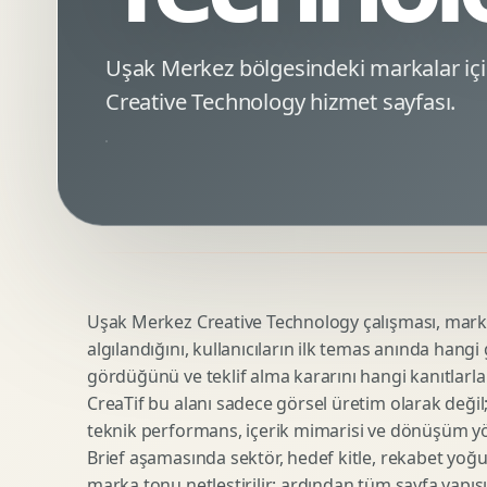
Minimal Logo Tasarimi
Google Ads Reklam Tasarimi
Premium Logo Tasarimi
Meta Ads Reklam Tasarimi
Uşak Merkez bölgesindeki markalar i
Amblem Tasarimi
Kampanya Stratejisi
Creative Technology hizmet sayfası.
Logo Revizyonu
Performans Reklam Kreatifleri
Tipografik Logo Tasarimi
Youtube Reklam Kreatifi
Maskot Logo Tasarimi
Linkedin Reklam Kreatifi
Startup Logo Tasarimi
Display Banner Tasarimi
Kurumsal Logo Yenileme
Remarketing Kreatifleri
Uşak Merkez Creative Technology çalışması, markanı
Teknik SEO
Urun Gorsellestirme
algılandığını, kullanıcıların ilk temas anında hangi
Yerel SEO
3D Reklam Gorseli
gördüğünü ve teklif alma kararını hangi kanıtlarla
Icerik SEO
Cgi Kampanya Gorseli
CreaTif bu alanı sadece görsel üretim olarak değil; st
SEO Denetimi
Motion 3D
teknik performans, içerik mimarisi ve dönüşüm yönet
E Ticaret SEO
3D Karakter Tasarimi
Brief aşamasında sektör, hedef kitle, rekabet yoğu
marka tonu netleştirilir; ardından tüm sayfa yapısı
Uluslararasi SEO
3D Stand Tasarimi