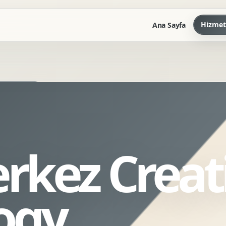
Hizmet
Ana Sayfa
Marka Kilavuzu
Kartvizit Antetli Tasarimi
Kurumsal Sunum Tasarimi
Brand Guidelines
rkez Creat
Gorsel Dil Tasarimi
Kurumsal Dokuman Tasarimi
Ofis Ici Gorsel Kimlik
ogy
Kurumsal Katalog Tasarimi