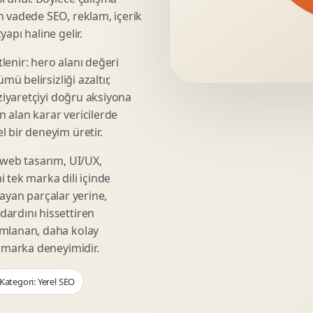
Video Reklam Kreatifi
n vadede SEO, reklam, içerik
Outdoor Reklam Tasarimi
apı haline gelir.
Kampanya Kimligi
lenir: hero alanı değeri
Performans Kreatif Seti
mü belirsizliği azaltır,
Story Reklam Tasarimi
 ziyaretçiyi doğru aksiyona
Statik Reklam Gorseli
ın alan karar vericilerde
Motion Banner Tasarimi
 bir deneyim üretir.
 web tasarım, UI/UX,
 tek marka dili içinde
şmayan parçalar yerine,
ardını hissettiren
umlanan, daha kolay
r marka deneyimidir.
Kategori: Yerel SEO