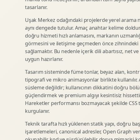
tasarlanır.
SEO Icerik Stratejisi
3D Sosyal Medya Gorseli
Schema Markup Optimizasyonu
3D Lansman Filmi
Uşak Merkez odağındaki projelerde yerel arama ni
aynı dengede tutulur. Amaç anahtar kelime doldur
doğru hizmeti hızlı anlamasını, markanın uzmanlığ
görmesini ve iletişime geçmeden önce zihnindeki r
Premium Ambalaj Tasarimi
Afis Tasarimi
sağlamaktır. Bu nedenle içerik dili abartısız, net ve
Etiket Tasarimi
Brosur Tasarimi
uygun hazırlanır.
Kutu Tasarimi
Sosyal Medya Gorsel Tasarimi
Raf Gorunurlugu
Sunum Tasarimi
Tasarım sisteminde füme tonlar, beyaz alan, kontr
tipografi ve mikro animasyonlar birlikte kullanılır
Gida Ambalaj Tasarimi
Katalog Tasarimi
süsleme değildir; kullanıcının dikkatini doğru böl
Kozmetik Ambalaj Tasarimi
Infografik Tasarimi
güçlendirmek ve premium algıyı kesintisiz hissettir
E Ticaret Kutu Tasarimi
Fuaye Gorsel Tasarimi
Hareketler performansı bozmayacak şekilde CSS taba
Ambalaj Mockup Tasarimi
Kurumsal Ilan Tasarimi
kurgulanır.
Teknik tarafta hızlı yüklenen statik yapı, doğru ba
işaretlemeleri, canonical adresler, Open Graph veri
Shopify Tasarim
Lead Generation Landing Page
okunabilir kod ve sürdürülebilir dosya mimarisi k