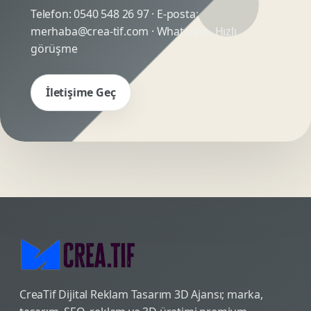
Telefon:
0540 548 26 97
· E-posta:
merhaba@crea-tif.com
· WhatsApp:
Hızlı
görüşme
İletişime Geç
CreaTif Dijital Reklam Tasarım 3D Ajansı; marka,