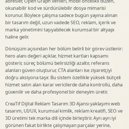
adresler, Open Graph verileri, mobil öncelikli düzen,
okunabilir kod ve sürdürülebilir dosya mimarisi
korunur. Böylece çalışma sadece bugün yayına alınan
bir tasarım değil, uzun vadede SEO, reklam, içerik ve
marka yönetimini taşıyabilecek kurumsal bir altyapı
haline gelir.
Dönüşüm açısından her bölüm belirli bir görev üstlenir:
hero alanı değeri açıklar, hizmet kartları kapsamı
gösterir, süreç bölümü belirsizliği azaltır, referans
alanları güven oluşturur, CTA alanları ise ziyaretçiyi
doğru aksiyona taşır. Bu sistem özellikle yüksek bütçeli
hizmet satın alan karar vericilerde daha kontrollü, daha
güvenilir ve daha profesyonel bir deneyim üretir.
CreaTif Dijital Reklam Tasarım 3D Ajansı yaklaşımı web
tasarım, UI/UX, kurumsal kimlik, reklam kreatifi, SEO ve
3D üretimi tek marka dili içinde birleştirir. Ayrı ayrı iyi
görünen fakat birlikte çalışmayan parçalar yerine,