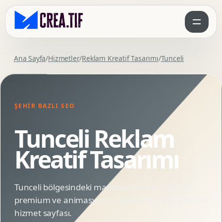
Ana Sayfa
/
Hizmetler
/
Reklam Kreatif Tasarımı
/
Tunceli
ŞEHIR BAZLI SEO
Tunceli Reklam
Kreatif Tasarımı
Tunceli bölgesindeki markalar için SEO uyumlu,
premium ve animasyonlu Reklam Kreatif Tasarımı
hizmet sayfası.