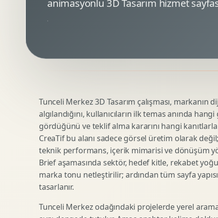
animasyonlu 3D Tasarım hizmet sayfas
Minimal Logo Tasarimi
Google Ads Reklam Tasarimi
Premium Logo Tasarimi
Meta Ads Reklam Tasarimi
Amblem Tasarimi
Kampanya Stratejisi
Logo Revizyonu
Performans Reklam Kreatifleri
Tipografik Logo Tasarimi
Youtube Reklam Kreatifi
Maskot Logo Tasarimi
Linkedin Reklam Kreatifi
Startup Logo Tasarimi
Display Banner Tasarimi
Tunceli Merkez 3D Tasarım çalışması, markanın dijit
Kurumsal Logo Yenileme
Remarketing Kreatifleri
algılandığını, kullanıcıların ilk temas anında hangi
gördüğünü ve teklif alma kararını hangi kanıtlarla
CreaTif bu alanı sadece görsel üretim olarak değil; st
Teknik SEO
Urun Gorsellestirme
teknik performans, içerik mimarisi ve dönüşüm yönet
Yerel SEO
3D Reklam Gorseli
Brief aşamasında sektör, hedef kitle, rekabet yoğu
marka tonu netleştirilir; ardından tüm sayfa yapısı
Icerik SEO
Cgi Kampanya Gorseli
tasarlanır.
SEO Denetimi
Motion 3D
E Ticaret SEO
3D Karakter Tasarimi
Tunceli Merkez odağındaki projelerde yerel arama 
Uluslararasi SEO
3D Stand Tasarimi