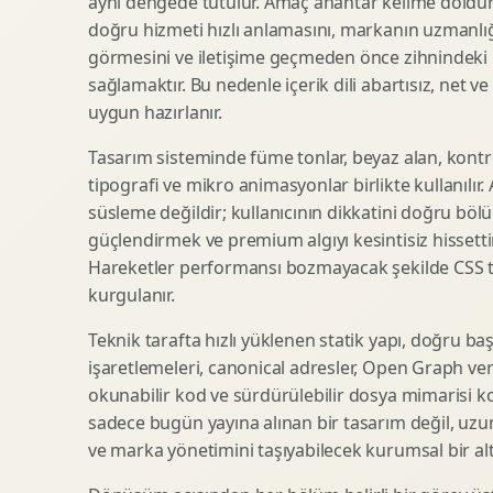
aynı dengede tutulur. Amaç anahtar kelime doldur
doğru hizmeti hızlı anlamasını, markanın uzmanlığ
SEO Icerik Stratejisi
3D Sosyal Medya Gorseli
görmesini ve iletişime geçmeden önce zihnindeki r
Schema Markup Optimizasyonu
3D Lansman Filmi
sağlamaktır. Bu nedenle içerik dili abartısız, net ve
uygun hazırlanır.
Tasarım sisteminde füme tonlar, beyaz alan, kontr
Premium Ambalaj Tasarimi
Afis Tasarimi
tipografi ve mikro animasyonlar birlikte kullanılır
Etiket Tasarimi
Brosur Tasarimi
süsleme değildir; kullanıcının dikkatini doğru böl
Kutu Tasarimi
Sosyal Medya Gorsel Tasarimi
güçlendirmek ve premium algıyı kesintisiz hissettir
Raf Gorunurlugu
Sunum Tasarimi
Hareketler performansı bozmayacak şekilde CSS taba
Gida Ambalaj Tasarimi
Katalog Tasarimi
kurgulanır.
Kozmetik Ambalaj Tasarimi
Infografik Tasarimi
Teknik tarafta hızlı yüklenen statik yapı, doğru ba
E Ticaret Kutu Tasarimi
Fuaye Gorsel Tasarimi
işaretlemeleri, canonical adresler, Open Graph veri
Ambalaj Mockup Tasarimi
Kurumsal Ilan Tasarimi
okunabilir kod ve sürdürülebilir dosya mimarisi k
sadece bugün yayına alınan bir tasarım değil, uzu
ve marka yönetimini taşıyabilecek kurumsal bir alty
Shopify Tasarim
Lead Generation Landing Page