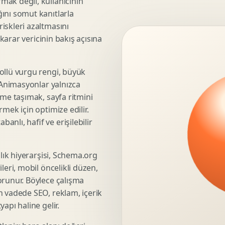
mak değil, kullanıcının
ını somut kanıtlarla
3D Render Alma
iskleri azaltmasını
Teknik Modelleme
 karar vericinin bakış açısına
ollü vurgu rengi, büyük
Marka Stratejisi
. Animasyonlar yalnızca
Marka Konumlandirma
üme taşımak, sayfa ritmini
Isimlendirme
mek için optimize edilir.
Rekabet Analizi
nlı, hafif ve erişilebilir
Hedef Kitle Analizi
Marka Mimarisi
şlık hiyerarşisi, Schema.org
Deger Onerisi Tasarimi
leri, mobil öncelikli düzen,
Pazara Giris Stratejisi
orunur. Böylece çalışma
n vadede SEO, reklam, içerik
apı haline gelir.
Display Banner Tasarimi