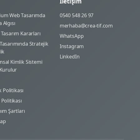
İletişim
ium Web Tasarımda
0540 548 26 97
 Algısı
merhaba@crea-tif.com
 Tasarım Kararları
WhatsApp
Tasarımında Stratejik
Instagram
lik
LinkedIn
sal Kimlik Sistemi
 Kurulur
ik Politikası
Politikası
nım Şartları
map