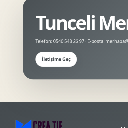
Kinetik Tipografi
Deneyimsel Mikrosite
Tunceli Me
Telefon:
0540 548 26 97
· E-posta:
merhaba@c
İletişime Geç