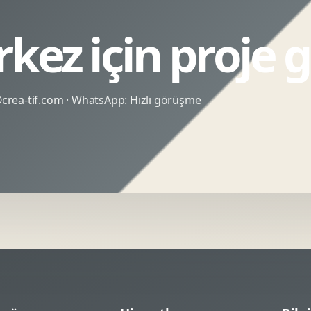
rkez için proje
rea-tif.com
· WhatsApp:
Hızlı görüşme