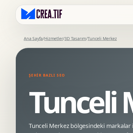
Ana Sayfa
/
Hizmetler
/
3D Tasarım
/
Tunceli Merkez
Kurumsal Web Tasarim
Eticaret Arayuz Tasarimi
Premium Web Tasarim
Saas UI Tasarimi
Mobil Uyumlu Web Tasarim
Mobil Uygulama Arayuz Tasarimi
ŞEHIR BAZLI SEO
SEO Uyumlu Web Tasarim
UX Arastirma
Tunceli
Wordpress Web Tasarim
Tasarim Sistemi
Webflow Web Tasarim
Prototip Tasarimi
Framer Web Tasarim
Dashboard UI Tasarimi
Kurumsal Site Yenileme
Conversion UX Optimizasyonu
Tunceli Merkez bölgesindeki markalar