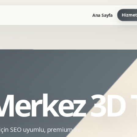
Hizmet
Ana Sayfa
Marka Kilavuzu
Kartvizit Antetli Tasarimi
Kurumsal Sunum Tasarimi
Brand Guidelines
 Merkez 3D 
Gorsel Dil Tasarimi
Kurumsal Dokuman Tasarimi
Ofis Ici Gorsel Kimlik
Kurumsal Katalog Tasarimi
 için SEO uyumlu, premium ve