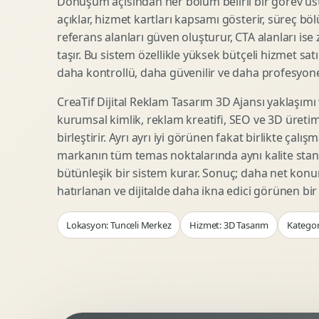
Dönüşüm açısından her bölüm belirli bir görev üst
Woocommerce Tasarim
Reklam Landing Page
açıklar, hizmet kartları kapsamı gösterir, süreç bölü
Eticaret UX Optimizasyonu
Urun Lansman Sayfasi
referans alanları güven oluşturur, CTA alanları ise
Urun Sayfasi Tasarimi
Ab Test Arayuzu
taşır. Bu sistem özellikle yüksek bütçeli hizmet sat
Kategori Sayfasi Tasarimi
Webinar Landing Page
daha kontrollü, daha güvenilir ve daha profesyonel
Sepet Odeme UX
App Landing Page
CreaTif Dijital Reklam Tasarım 3D Ajansı yaklaşımı
Pazaryeri Marka Magazasi
Form Optimizasyonu
kurumsal kimlik, reklam kreatifi, SEO ve 3D üretimi
Eticaret SEO Altyapisi
Sales Page Tasarimi
birleştirir. Ayrı ayrı iyi görünen fakat birlikte çalı
markanın tüm temas noktalarında aynı kalite stand
bütünleşik bir sistem kurar. Sonuç; daha net kon
Logo Animasyonu
Webgl Deneyim Tasarimi
hatırlanan ve dijitalde daha ikna edici görünen bi
Mikro Animasyon Tasarimi
Interaktif Kampanya
Lokasyon: Tunceli Merkez
Hizmet: 3D Tasarım
Kategor
Reklam Motion Video
AI Gorsel Konsept
Arayuz Animasyonu
No Code Prototip
Lottie Animasyon
3D Web Deneyimi
Sosyal Medya Motion
Veri Gorsellestirme
Urun Tanitim Animasyonu
Dinamik Landing Page