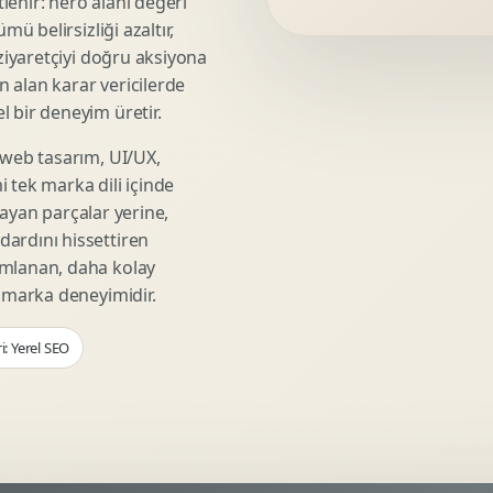
lenir: hero alanı değeri
Video Reklam Kreatifi
mü belirsizliği azaltır,
Outdoor Reklam Tasarimi
 ziyaretçiyi doğru aksiyona
Kampanya Kimligi
ın alan karar vericilerde
Performans Kreatif Seti
 bir deneyim üretir.
Story Reklam Tasarimi
 web tasarım, UI/UX,
Statik Reklam Gorseli
 tek marka dili içinde
Motion Banner Tasarimi
şmayan parçalar yerine,
ardını hissettiren
umlanan, daha kolay
r marka deneyimidir.
i: Yerel SEO