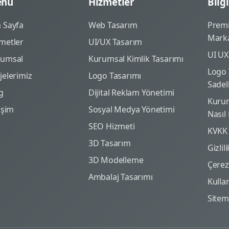
nü
Hizmetler
Bilgi
 Sayfa
Web Tasarım
Prem
Marka
metler
UI/UX Tasarım
UI UX
rumsal
Kurumsal Kimlik Tasarımı
Logo 
jelerimiz
Logo Tasarımı
Sadel
g
Dijital Reklam Yönetimi
Kurum
tişim
Sosyal Medya Yönetimi
Nasıl
SEO Hizmeti
KVKK
3D Tasarım
Gizlil
3D Modelleme
Çerez 
Ambalaj Tasarımı
Kulla
Site