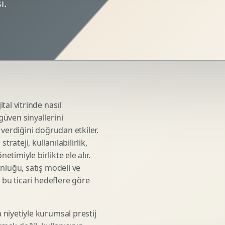
ı.
Sosyal Medya Kreatif Tasarimi
Icerik Takvimi
Reels Kapak Tasarimi
Topluluk Yonetimi
Instagram Grid Tasarimi
Linkedin Icerik Tasarimi
Sosyal Medya Stratejisi
al vitrinde nasıl
Influencer Kampanya Tasarimi
 güven sinyallerini
 verdiğini doğrudan etkiler.
rateji, kullanılabilirlik,
3D Urun Modelleme
imiyle birlikte ele alır.
Mimari 3D Gorsellestirme
nluğu, satış modeli ve
 bu ticari hedeflere göre
Endustriyel Modelleme
Oyun Asset Modelleme
Low Poly Modelleme
niyetiyle kurumsal prestij
High Poly Modelleme