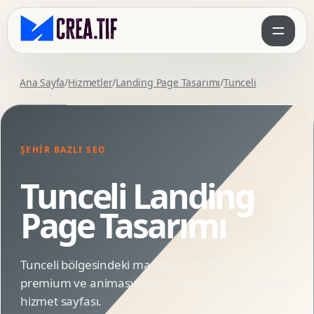
Ana Sayfa
/
Hizmetler
/
Landing Page Tasarımı
/
Tunceli
ŞEHIR BAZLI SEO
Tunceli Landing
Page Tasarımı
Tunceli bölgesindeki markalar için SEO uyumlu,
premium ve animasyonlu Landing Page Tasarımı
hizmet sayfası.