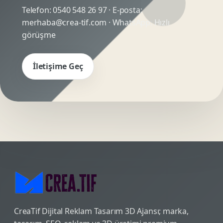
Telefon:
0540 548 26 97
· E-posta:
merhaba@crea-tif.com
· WhatsApp:
Hızlı
görüşme
İletişime Geç
CreaTif Dijital Reklam Tasarım 3D Ajansı; marka,