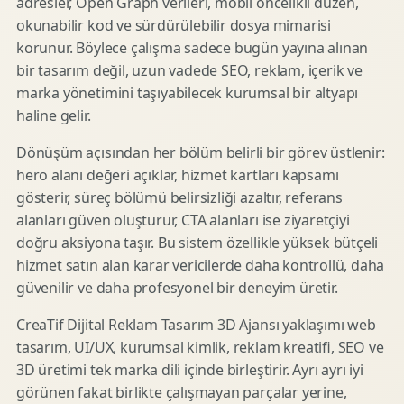
adresler, Open Graph verileri, mobil öncelikli düzen,
okunabilir kod ve sürdürülebilir dosya mimarisi
korunur. Böylece çalışma sadece bugün yayına alınan
bir tasarım değil, uzun vadede SEO, reklam, içerik ve
marka yönetimini taşıyabilecek kurumsal bir altyapı
haline gelir.
Dönüşüm açısından her bölüm belirli bir görev üstlenir:
hero alanı değeri açıklar, hizmet kartları kapsamı
gösterir, süreç bölümü belirsizliği azaltır, referans
alanları güven oluşturur, CTA alanları ise ziyaretçiyi
doğru aksiyona taşır. Bu sistem özellikle yüksek bütçeli
hizmet satın alan karar vericilerde daha kontrollü, daha
güvenilir ve daha profesyonel bir deneyim üretir.
CreaTif Dijital Reklam Tasarım 3D Ajansı yaklaşımı web
tasarım, UI/UX, kurumsal kimlik, reklam kreatifi, SEO ve
3D üretimi tek marka dili içinde birleştirir. Ayrı ayrı iyi
görünen fakat birlikte çalışmayan parçalar yerine,