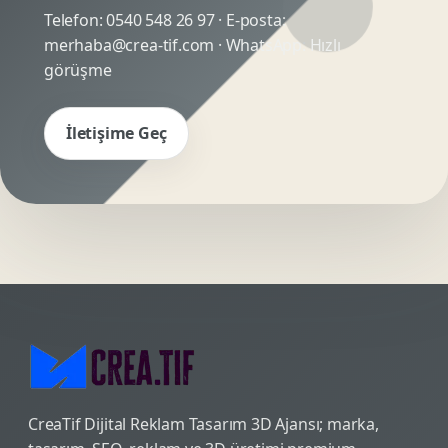
Telefon:
0540 548 26 97
· E-posta:
merhaba@crea-tif.com
· WhatsApp:
Hızlı
görüşme
İletişime Geç
CreaTif Dijital Reklam Tasarım 3D Ajansı; marka,