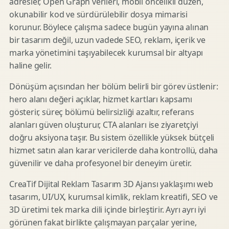
adresler, Open Graph verileri, mobil öncelikli düzen,
okunabilir kod ve sürdürülebilir dosya mimarisi
korunur. Böylece çalışma sadece bugün yayına alınan
bir tasarım değil, uzun vadede SEO, reklam, içerik ve
marka yönetimini taşıyabilecek kurumsal bir altyapı
haline gelir.
Dönüşüm açısından her bölüm belirli bir görev üstlenir:
hero alanı değeri açıklar, hizmet kartları kapsamı
gösterir, süreç bölümü belirsizliği azaltır, referans
alanları güven oluşturur, CTA alanları ise ziyaretçiyi
doğru aksiyona taşır. Bu sistem özellikle yüksek bütçeli
hizmet satın alan karar vericilerde daha kontrollü, daha
güvenilir ve daha profesyonel bir deneyim üretir.
CreaTif Dijital Reklam Tasarım 3D Ajansı yaklaşımı web
tasarım, UI/UX, kurumsal kimlik, reklam kreatifi, SEO ve
3D üretimi tek marka dili içinde birleştirir. Ayrı ayrı iyi
görünen fakat birlikte çalışmayan parçalar yerine,