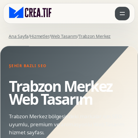
Ana Sayfa
/
Hizmetler
/
Web Tasarım
/
Trabzon Merkez
ŞEHIR BAZLI SEO
Trabzon Merkez
Web Tasarım
Trabzon Merkez bölgesindeki markalar için SEO
uyumlu, premium ve animasyonlu Web Tasarım
hizmet sayfası.