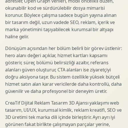
adresler, Open Graph verileri, mobil öncelikli düzen,
okunabilir kod ve sürdürülebilir dosya mimarisi
korunur. Böylece çalışma sadece bugün yayına alınan
bir tasarım değil, uzun vadede SEO, reklam, içerik ve
marka yönetimini taşıyabilecek kurumsal bir altyapı
haline gelir.
Dönüşüm açısından her bölüm belirli bir görev üstlenir:
hero alanı değeri açıklar, hizmet kartları kapsamı
gösterir, süreç bölümü belirsizliği azaltır, referans
alanları güven oluşturur, CTA alanları ise ziyaretçiyi
doğru aksiyona taşır. Bu sistem özellikle yüksek bütçeli
hizmet satın alan karar vericilerde daha kontrollü, daha
güvenilir ve daha profesyonel bir deneyim üretir.
CreaTif Dijital Reklam Tasarım 3D Ajansı yaklaşımı web
tasarım, UI/UX, kurumsal kimlik, reklam kreatifi, SEO ve
3D üretimi tek marka dili içinde birleştirir. Ayrı ayrı iyi
görünen fakat birlikte çalışmayan parçalar yerine,