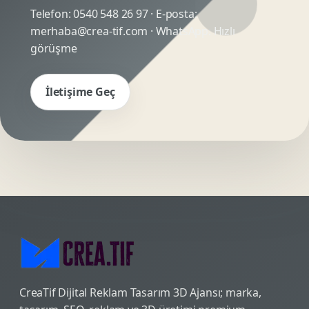
Telefon:
0540 548 26 97
· E-posta:
merhaba@crea-tif.com
· WhatsApp:
Hızlı
görüşme
İletişime Geç
CreaTif Dijital Reklam Tasarım 3D Ajansı; marka,