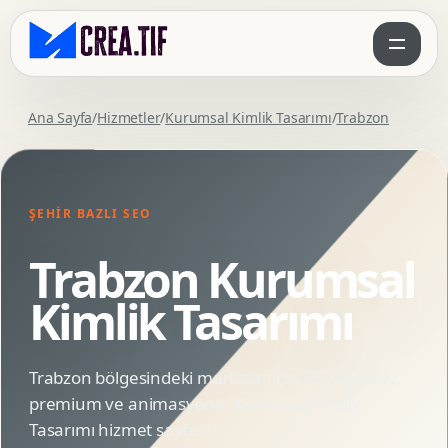
Ana Sayfa
/
Hizmetler
/
Kurumsal Kimlik Tasarımı
/
Trabzon
ŞEHIR BAZLI SEO
Trabzon Kurumsal
Kimlik Tasarımı
Trabzon bölgesindeki markalar için SEO uyumlu,
premium ve animasyonlu Kurumsal Kimlik
Tasarımı hizmet sayfası.