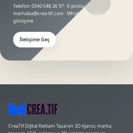
Telefon:
0540 548 26 97
· E-posta:
merhaba@crea-tif.com
· WhatsApp:
Hızlı
görüşme
İletişime Geç
CreaTif Dijital Reklam Tasarım 3D Ajansı; marka,