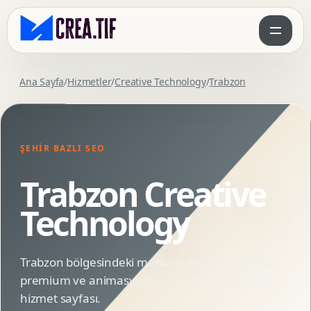
Ana Sayfa
/
Hizmetler
/
Creative Technology
/
Trabzon
ŞEHIR BAZLI SEO
Trabzon Creative
Technology
Trabzon bölgesindeki markalar için SEO uyumlu,
premium ve animasyonlu Creative Technology
hizmet sayfası.