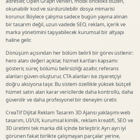
adresler, Open Graph verileri, mobil öncelikli düzen,
okunabilir kod ve sürdürülebilir dosya mimarisi
korunur. Böylece çalışma sadece bugün yayına alınan
bir tasarım değil, uzun vadede SEO, reklam, içerik ve
marka yönetimini taşıyabilecek kurumsal bir altyapı
haline gelir.
Dönüşüm açısından her bölüm belirli bir görev üstlenir:
hero alanı değeri açıklar, hizmet kartları kapsamı
gösterir, süreç bölümü belirsizliği azaltır, referans
alanları güven oluşturur, CTA alanları ise ziyaretçiyi
doğru aksiyona taşır. Bu sistem özellikle yüksek bütçeli
hizmet satın alan karar vericilerde daha kontrollü, daha
güvenilir ve daha profesyonel bir deneyim üretir.
CreaTif Dijital Reklam Tasarım 3D Ajansı yaklaşımı web
tasarım, UI/UX, kurumsal kimlik, reklam kreatifi, SEO ve
3D üretimi tek marka dili içinde birleştirir. Ayrı ayrı iyi
görünen fakat birlikte çalışmayan parçalar yerine,