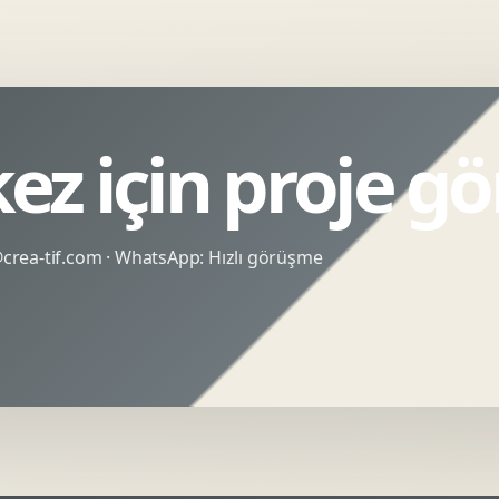
ez için proje g
rea-tif.com
· WhatsApp:
Hızlı görüşme