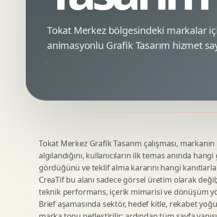
Minimal Logo Tasarimi
Google Ads Reklam Tasarimi
Premium Logo Tasarimi
Meta Ads Reklam Tasarimi
Tokat Merkez bölgesindeki markalar i
Amblem Tasarimi
Kampanya Stratejisi
animasyonlu Grafik Tasarım hizmet say
Logo Revizyonu
Performans Reklam Kreatifleri
Tipografik Logo Tasarimi
Youtube Reklam Kreatifi
Maskot Logo Tasarimi
Linkedin Reklam Kreatifi
Startup Logo Tasarimi
Display Banner Tasarimi
Kurumsal Logo Yenileme
Remarketing Kreatifleri
Tokat Merkez Grafik Tasarım çalışması, markanın dij
Teknik SEO
Urun Gorsellestirme
algılandığını, kullanıcıların ilk temas anında hangi
Yerel SEO
3D Reklam Gorseli
gördüğünü ve teklif alma kararını hangi kanıtlarla
Icerik SEO
Cgi Kampanya Gorseli
CreaTif bu alanı sadece görsel üretim olarak değil; st
SEO Denetimi
Motion 3D
teknik performans, içerik mimarisi ve dönüşüm yönet
E Ticaret SEO
3D Karakter Tasarimi
Brief aşamasında sektör, hedef kitle, rekabet yoğu
marka tonu netleştirilir; ardından tüm sayfa yapısı
Uluslararasi SEO
3D Stand Tasarimi