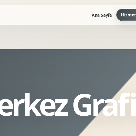
Hizmet
Ana Sayfa
Marka Kilavuzu
Kartvizit Antetli Tasarimi
Kurumsal Sunum Tasarimi
Brand Guidelines
erkez Graf
Gorsel Dil Tasarimi
Kurumsal Dokuman Tasarimi
Ofis Ici Gorsel Kimlik
Kurumsal Katalog Tasarimi