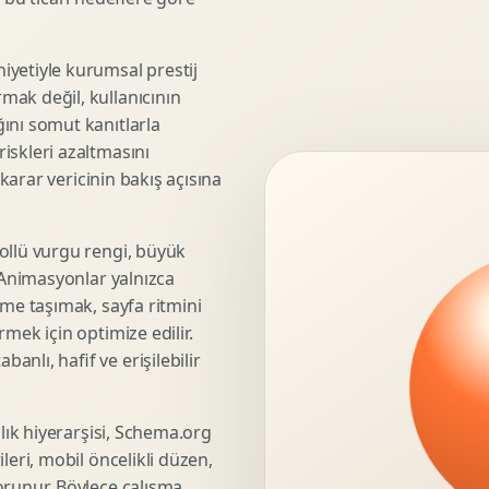
3D Render Alma
Teknik Modelleme
iyetiyle kurumsal prestij
mak değil, kullanıcının
ını somut kanıtlarla
iskleri azaltmasını
Marka Stratejisi
 karar vericinin bakış açısına
Marka Konumlandirma
Isimlendirme
Rekabet Analizi
ollü vurgu rengi, büyük
. Animasyonlar yalnızca
Hedef Kitle Analizi
üme taşımak, sayfa ritmini
Marka Mimarisi
mek için optimize edilir.
Deger Onerisi Tasarimi
nlı, hafif ve erişilebilir
Pazara Giris Stratejisi
şlık hiyerarşisi, Schema.org
leri, mobil öncelikli düzen,
Display Banner Tasarimi
orunur. Böylece çalışma