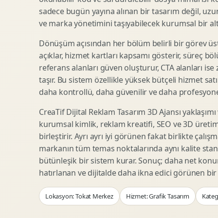
Woocommerce Tasarim
Reklam Landing Page
sadece bugün yayına alınan bir tasarım değil, uzu
Eticaret UX Optimizasyonu
Urun Lansman Sayfasi
ve marka yönetimini taşıyabilecek kurumsal bir alty
Urun Sayfasi Tasarimi
Ab Test Arayuzu
Dönüşüm açısından her bölüm belirli bir görev üst
Kategori Sayfasi Tasarimi
Webinar Landing Page
açıklar, hizmet kartları kapsamı gösterir, süreç bölü
Sepet Odeme UX
App Landing Page
referans alanları güven oluşturur, CTA alanları ise
Pazaryeri Marka Magazasi
Form Optimizasyonu
taşır. Bu sistem özellikle yüksek bütçeli hizmet sat
Eticaret SEO Altyapisi
Sales Page Tasarimi
daha kontrollü, daha güvenilir ve daha profesyonel
CreaTif Dijital Reklam Tasarım 3D Ajansı yaklaşımı
kurumsal kimlik, reklam kreatifi, SEO ve 3D üretimi
Logo Animasyonu
Webgl Deneyim Tasarimi
birleştirir. Ayrı ayrı iyi görünen fakat birlikte çalı
Mikro Animasyon Tasarimi
Interaktif Kampanya
markanın tüm temas noktalarında aynı kalite stand
Reklam Motion Video
AI Gorsel Konsept
bütünleşik bir sistem kurar. Sonuç; daha net kon
Arayuz Animasyonu
No Code Prototip
hatırlanan ve dijitalde daha ikna edici görünen bi
Lottie Animasyon
3D Web Deneyimi
Lokasyon: Tokat Merkez
Hizmet: Grafik Tasarım
Kateg
Sosyal Medya Motion
Veri Gorsellestirme
Urun Tanitim Animasyonu
Dinamik Landing Page