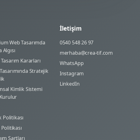
İletişim
ium Web Tasarımda
0540 548 26 97
 Algısı
merhaba@crea-tif.com
 Tasarım Kararları
WhatsApp
Tasarımında Stratejik
Instagram
lik
LinkedIn
sal Kimlik Sistemi
 Kurulur
ik Politikası
Politikası
nım Şartları