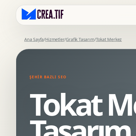
Ana Sayfa
/
Hizmetler
/
Grafik Tasarım
/
Tokat Merkez
Kurumsal Web Tasarim
Eticaret Arayuz Tasarimi
Premium Web Tasarim
Saas UI Tasarimi
Mobil Uyumlu Web Tasarim
Mobil Uygulama Arayuz Tasarimi
ŞEHIR BAZLI SEO
SEO Uyumlu Web Tasarim
UX Arastirma
Tokat M
Wordpress Web Tasarim
Tasarim Sistemi
Webflow Web Tasarim
Prototip Tasarimi
Framer Web Tasarim
Dashboard UI Tasarimi
Tasarım
Kurumsal Site Yenileme
Conversion UX Optimizasyonu