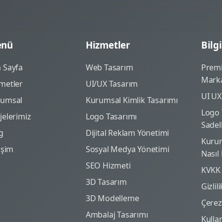
nü
Hizmetler
Bilgi
 Sayfa
Web Tasarım
Prem
Marka
metler
UI/UX Tasarım
UI UX
rumsal
Kurumsal Kimlik Tasarımı
Logo 
jelerimiz
Logo Tasarımı
Sadel
g
Dijital Reklam Yönetimi
Kurum
tişim
Sosyal Medya Yönetimi
Nasıl
SEO Hizmeti
KVKK
3D Tasarım
Gizlil
3D Modelleme
Çerez 
Ambalaj Tasarımı
Kulla