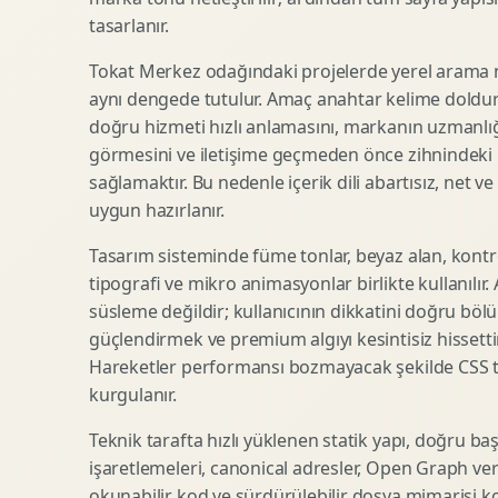
tasarlanır.
SEO Icerik Stratejisi
3D Sosyal Medya Gorseli
Schema Markup Optimizasyonu
3D Lansman Filmi
Tokat Merkez odağındaki projelerde yerel arama n
aynı dengede tutulur. Amaç anahtar kelime doldur
doğru hizmeti hızlı anlamasını, markanın uzmanlığ
görmesini ve iletişime geçmeden önce zihnindeki r
Premium Ambalaj Tasarimi
Afis Tasarimi
sağlamaktır. Bu nedenle içerik dili abartısız, net ve
Etiket Tasarimi
Brosur Tasarimi
uygun hazırlanır.
Kutu Tasarimi
Sosyal Medya Gorsel Tasarimi
Raf Gorunurlugu
Sunum Tasarimi
Tasarım sisteminde füme tonlar, beyaz alan, kontr
tipografi ve mikro animasyonlar birlikte kullanılır
Gida Ambalaj Tasarimi
Katalog Tasarimi
süsleme değildir; kullanıcının dikkatini doğru böl
Kozmetik Ambalaj Tasarimi
Infografik Tasarimi
güçlendirmek ve premium algıyı kesintisiz hissettir
E Ticaret Kutu Tasarimi
Fuaye Gorsel Tasarimi
Hareketler performansı bozmayacak şekilde CSS taba
Ambalaj Mockup Tasarimi
Kurumsal Ilan Tasarimi
kurgulanır.
Teknik tarafta hızlı yüklenen statik yapı, doğru ba
işaretlemeleri, canonical adresler, Open Graph veri
Shopify Tasarim
Lead Generation Landing Page
okunabilir kod ve sürdürülebilir dosya mimarisi k