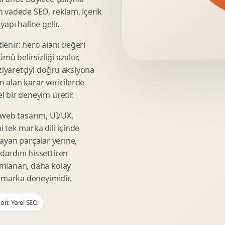
Video Reklam Kreatifi
n vadede SEO, reklam, içerik
Outdoor Reklam Tasarimi
apı haline gelir.
Kampanya Kimligi
lenir: hero alanı değeri
Performans Kreatif Seti
mü belirsizliği azaltır,
Story Reklam Tasarimi
 ziyaretçiyi doğru aksiyona
Statik Reklam Gorseli
ın alan karar vericilerde
Motion Banner Tasarimi
 bir deneyim üretir.
 web tasarım, UI/UX,
 tek marka dili içinde
şmayan parçalar yerine,
ardını hissettiren
umlanan, daha kolay
r marka deneyimidir.
ori: Yerel SEO