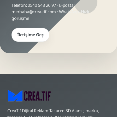
Telefon:
0540 548 26 97
· E-posta:
merhaba@crea-tif.com
· WhatsApp:
Hızlı
görüşme
İletişime Geç
CreaTif Dijital Reklam Tasarım 3D Ajansı; marka,