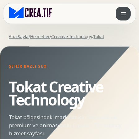
Ana Sayfa
/
Hizmetler
/
Creative Technology
/
Tokat
ŞEHIR BAZLI SEO
Tokat Creative
Technology
Tokat bölgesindeki markalar için SEO uyumlu,
premium ve animasyonlu Creative Technology
hizmet sayfası.