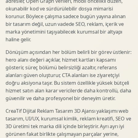
adresler, Open Graph verileri, mobil öncelikli düzen,
okunabilir kod ve sürdürülebilir dosya mimarisi
korunur. Böylece çalışma sadece bugün yayına alınan
bir tasarım değil, uzun vadede SEO, reklam, içerik ve
marka yönetimini taşıyabilecek kurumsal bir altyapı
haline gelir.
Dönüşüm açısından her bölüm belirli bir görev üstlenir:
hero alanı değeri açıklar, hizmet kartları kapsamı
gösterir, süreç bölümü belirsizliği azaltır, referans
alanları güven oluşturur, CTA alanları ise ziyaretçiyi
doğru aksiyona taşır. Bu sistem özellikle yüksek bütçeli
hizmet satın alan karar vericilerde daha kontrollü, daha
güvenilir ve daha profesyonel bir deneyim üretir.
CreaTif Dijital Reklam Tasarım 3D Ajansı yaklaşımı web
tasarım, UI/UX, kurumsal kimlik, reklam kreatifi, SEO ve
3D üretimi tek marka dili içinde birleştirir. Ayrı ayrı iyi
görünen fakat birlikte çalışmayan parçalar yerine,