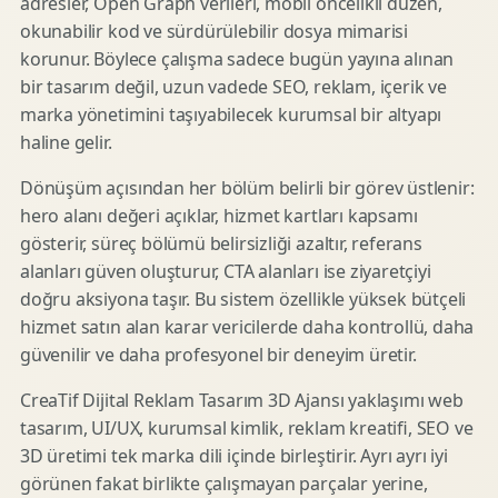
adresler, Open Graph verileri, mobil öncelikli düzen,
okunabilir kod ve sürdürülebilir dosya mimarisi
korunur. Böylece çalışma sadece bugün yayına alınan
bir tasarım değil, uzun vadede SEO, reklam, içerik ve
marka yönetimini taşıyabilecek kurumsal bir altyapı
haline gelir.
Dönüşüm açısından her bölüm belirli bir görev üstlenir:
hero alanı değeri açıklar, hizmet kartları kapsamı
gösterir, süreç bölümü belirsizliği azaltır, referans
alanları güven oluşturur, CTA alanları ise ziyaretçiyi
doğru aksiyona taşır. Bu sistem özellikle yüksek bütçeli
hizmet satın alan karar vericilerde daha kontrollü, daha
güvenilir ve daha profesyonel bir deneyim üretir.
CreaTif Dijital Reklam Tasarım 3D Ajansı yaklaşımı web
tasarım, UI/UX, kurumsal kimlik, reklam kreatifi, SEO ve
3D üretimi tek marka dili içinde birleştirir. Ayrı ayrı iyi
görünen fakat birlikte çalışmayan parçalar yerine,