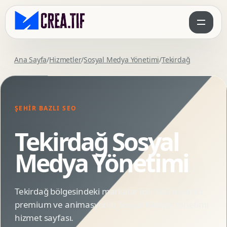
Ana Sayfa
/
Hizmetler
/
Sosyal Medya Yönetimi
/
Tekirdağ
ŞEHIR BAZLI SEO
Tekirdağ Sosyal
Medya Yönetimi
Tekirdağ bölgesindeki markalar için SEO uyumlu,
premium ve animasyonlu Sosyal Medya Yönetimi
hizmet sayfası.