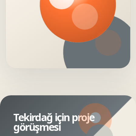
Tekirdağ için proje
görüşmesi