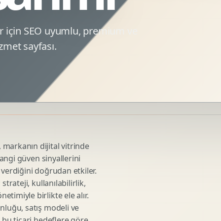
Sosyal Medya Kreatif Tasarimi
Icerik Takvimi
r için SEO uyumlu, premium ve
Reels Kapak Tasarimi
zmet sayfası.
Topluluk Yonetimi
Instagram Grid Tasarimi
Linkedin Icerik Tasarimi
Sosyal Medya Stratejisi
Influencer Kampanya Tasarimi
markanın dijital vitrinde
3D Urun Modelleme
hangi güven sinyallerini
Mimari 3D Gorsellestirme
 verdiğini doğrudan etkiler.
Endustriyel Modelleme
rateji, kullanılabilirlik,
Oyun Asset Modelleme
imiyle birlikte ele alır.
Low Poly Modelleme
nluğu, satış modeli ve
 bu ticari hedeflere göre
High Poly Modelleme