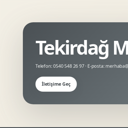
Kinetik Tipografi
Deneyimsel Mikrosite
Tekirdağ M
Telefon:
0540 548 26 97
· E-posta:
merhaba@c
İletişime Geç