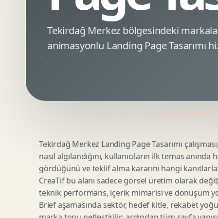
Minimal Logo Tasarimi
Google Ads Reklam Tasarimi
Premium Logo Tasarimi
Meta Ads Reklam Tasarimi
Tekirdağ Merkez bölgesindeki markala
Amblem Tasarimi
Kampanya Stratejisi
animasyonlu Landing Page Tasarımı hi
Logo Revizyonu
Performans Reklam Kreatifleri
Tipografik Logo Tasarimi
Youtube Reklam Kreatifi
Maskot Logo Tasarimi
Linkedin Reklam Kreatifi
Startup Logo Tasarimi
Display Banner Tasarimi
Kurumsal Logo Yenileme
Remarketing Kreatifleri
Tekirdağ Merkez Landing Page Tasarımı çalışması, 
Teknik SEO
Urun Gorsellestirme
nasıl algılandığını, kullanıcıların ilk temas anında 
Yerel SEO
3D Reklam Gorseli
gördüğünü ve teklif alma kararını hangi kanıtlarla
Icerik SEO
Cgi Kampanya Gorseli
CreaTif bu alanı sadece görsel üretim olarak değil; st
SEO Denetimi
Motion 3D
teknik performans, içerik mimarisi ve dönüşüm yönet
E Ticaret SEO
3D Karakter Tasarimi
Brief aşamasında sektör, hedef kitle, rekabet yoğu
marka tonu netleştirilir; ardından tüm sayfa yapısı
Uluslararasi SEO
3D Stand Tasarimi