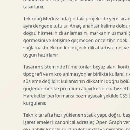
tasarlanır.
SEO Icerik Stratejisi
3D Sosyal Medya Gorseli
Schema Markup Optimizasyonu
3D Lansman Filmi
Tekirdağ Merkez odağındaki projelerde yerel aram
aynı dengede tutulur. Amaç anahtar kelime doldur
doğru hizmeti hızlı anlamasını, markanın uzmanlığ
görmesini ve iletişime geçmeden önce zihnindeki r
Premium Ambalaj Tasarimi
Afis Tasarimi
sağlamaktır. Bu nedenle içerik dili abartısız, net ve
Etiket Tasarimi
Brosur Tasarimi
uygun hazırlanır.
Kutu Tasarimi
Sosyal Medya Gorsel Tasarimi
Raf Gorunurlugu
Sunum Tasarimi
Tasarım sisteminde füme tonlar, beyaz alan, kontr
tipografi ve mikro animasyonlar birlikte kullanılır
Gida Ambalaj Tasarimi
Katalog Tasarimi
süsleme değildir; kullanıcının dikkatini doğru böl
Kozmetik Ambalaj Tasarimi
Infografik Tasarimi
güçlendirmek ve premium algıyı kesintisiz hissettir
E Ticaret Kutu Tasarimi
Fuaye Gorsel Tasarimi
Hareketler performansı bozmayacak şekilde CSS taba
Ambalaj Mockup Tasarimi
Kurumsal Ilan Tasarimi
kurgulanır.
Teknik tarafta hızlı yüklenen statik yapı, doğru ba
işaretlemeleri, canonical adresler, Open Graph veri
Shopify Tasarim
Lead Generation Landing Page
okunabilir kod ve sürdürülebilir dosya mimarisi k