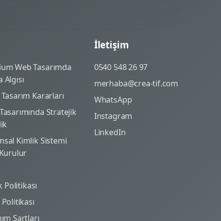
İletişim
ium Web Tasarımda
0540 548 26 97
 Algısı
merhaba@crea-tif.com
 Tasarım Kararları
WhatsApp
Tasarımında Stratejik
Instagram
lik
LinkedIn
sal Kimlik Sistemi
 Kurulur
ik Politikası
Politikası
nım Şartları