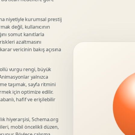
3D Render Alma
Teknik Modelleme
a niyetiyle kurumsal prestij
mak değil, kullanıcının
ını somut kanıtlarla
iskleri azaltmasını
Marka Stratejisi
 karar vericinin bakış açısına
Marka Konumlandirma
Isimlendirme
Rekabet Analizi
ollü vurgu rengi, büyük
. Animasyonlar yalnızca
Hedef Kitle Analizi
üme taşımak, sayfa ritmini
Marka Mimarisi
mek için optimize edilir.
Deger Onerisi Tasarimi
nlı, hafif ve erişilebilir
Pazara Giris Stratejisi
şlık hiyerarşisi, Schema.org
leri, mobil öncelikli düzen,
Display Banner Tasarimi
orunur. Böylece çalışma