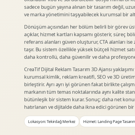
Woocommerce Tasarim
Reklam Landing Page
sadece bugün yayına alınan bir tasarım değil, uzu
Eticaret UX Optimizasyonu
Urun Lansman Sayfasi
ve marka yönetimini taşıyabilecek kurumsal bir alty
Urun Sayfasi Tasarimi
Ab Test Arayuzu
Dönüşüm açısından her bölüm belirli bir görev üst
Kategori Sayfasi Tasarimi
Webinar Landing Page
açıklar, hizmet kartları kapsamı gösterir, süreç bölü
Sepet Odeme UX
App Landing Page
referans alanları güven oluşturur, CTA alanları ise
Pazaryeri Marka Magazasi
Form Optimizasyonu
taşır. Bu sistem özellikle yüksek bütçeli hizmet sat
Eticaret SEO Altyapisi
Sales Page Tasarimi
daha kontrollü, daha güvenilir ve daha profesyonel
CreaTif Dijital Reklam Tasarım 3D Ajansı yaklaşımı
kurumsal kimlik, reklam kreatifi, SEO ve 3D üretimi
Logo Animasyonu
Webgl Deneyim Tasarimi
birleştirir. Ayrı ayrı iyi görünen fakat birlikte çalı
Mikro Animasyon Tasarimi
Interaktif Kampanya
markanın tüm temas noktalarında aynı kalite stand
Reklam Motion Video
AI Gorsel Konsept
bütünleşik bir sistem kurar. Sonuç; daha net kon
Arayuz Animasyonu
No Code Prototip
hatırlanan ve dijitalde daha ikna edici görünen bi
Lottie Animasyon
3D Web Deneyimi
Lokasyon: Tekirdağ Merkez
Hizmet: Landing Page Tasarım
Sosyal Medya Motion
Veri Gorsellestirme
Urun Tanitim Animasyonu
Dinamik Landing Page