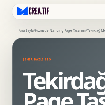
Ana Sayfa
/
Hizmetler
/
Landing Page Tasarımı
/
Tekirdağ M
Kurumsal Web Tasarim
Eticaret Arayuz Tasarimi
Premium Web Tasarim
Saas UI Tasarimi
Mobil Uyumlu Web Tasarim
Mobil Uygulama Arayuz Tasarimi
ŞEHIR BAZLI SEO
SEO Uyumlu Web Tasarim
UX Arastirma
Tekirda
Wordpress Web Tasarim
Tasarim Sistemi
Webflow Web Tasarim
Prototip Tasarimi
Framer Web Tasarim
Dashboard UI Tasarimi
Page Ta
Kurumsal Site Yenileme
Conversion UX Optimizasyonu