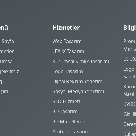
nü
Hizmetler
Bilgi
 Sayfa
Web Tasarım
Prem
Marka
metler
UI/UX Tasarım
UI UX
rumsal
Kurumsal Kimlik Tasarımı
Logo 
jelerimiz
Logo Tasarımı
Sadel
g
Dijital Reklam Yönetimi
Kurum
tişim
Sosyal Medya Yönetimi
Nasıl
SEO Hizmeti
KVKK
3D Tasarım
Gizlil
3D Modelleme
Çerez 
Ambalaj Tasarımı
Kulla