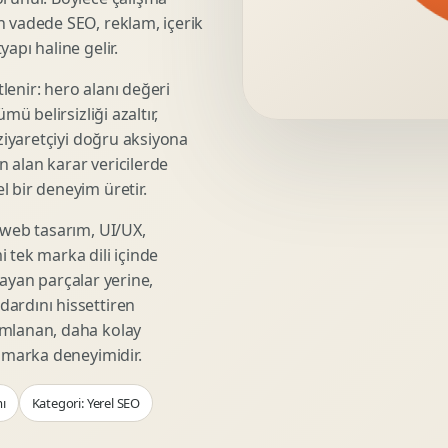
Video Reklam Kreatifi
n vadede SEO, reklam, içerik
Outdoor Reklam Tasarimi
apı haline gelir.
Kampanya Kimligi
lenir: hero alanı değeri
Performans Kreatif Seti
mü belirsizliği azaltır,
Story Reklam Tasarimi
 ziyaretçiyi doğru aksiyona
Statik Reklam Gorseli
ın alan karar vericilerde
Motion Banner Tasarimi
 bir deneyim üretir.
 web tasarım, UI/UX,
 tek marka dili içinde
şmayan parçalar yerine,
ardını hissettiren
umlanan, daha kolay
r marka deneyimidir.
ı
Kategori: Yerel SEO