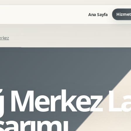
Hizmet
Ana Sayfa
erkez
Marka Kilavuzu
Kartvizit Antetli Tasarimi
Kurumsal Sunum Tasarimi
Brand Guidelines
ğ Merkez L
Gorsel Dil Tasarimi
Kurumsal Dokuman Tasarimi
Ofis Ici Gorsel Kimlik
sarımı
Kurumsal Katalog Tasarimi