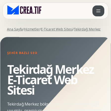
Ana Sayfa
/
Hizmetler
/
E-Ticaret Web Sitesi
/
Tekirdağ Merkez
ŞEHIR BAZLI SEO
Tekirdağ Merkez
E-Ticaret Web
Sitesi
Tekirdağ Merkez bölgesindeki markalar için SEO
uyumlu, premium ve animasyonlu E-Ticaret Web