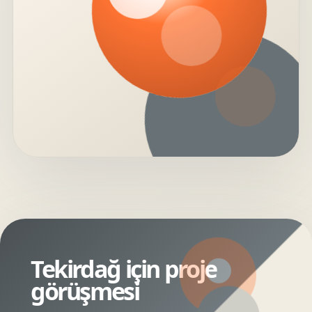
Tekirdağ için proje
görüşmesi