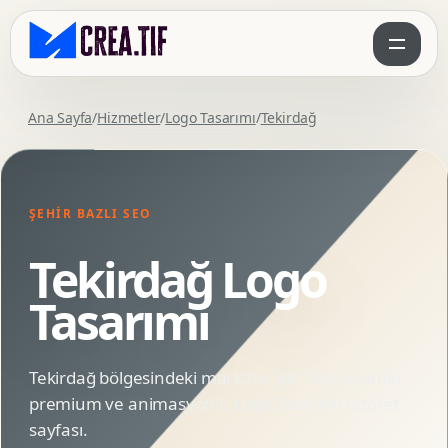
Ana Sayfa
/
Hizmetler
/
Logo Tasarımı
/
Tekirdağ
ŞEHIR BAZLI SEO
Tekirdağ Logo
Tasarımı
Tekirdağ bölgesindeki markalar için SEO uyumlu,
premium ve animasyonlu Logo Tasarımı hizmet
sayfası.