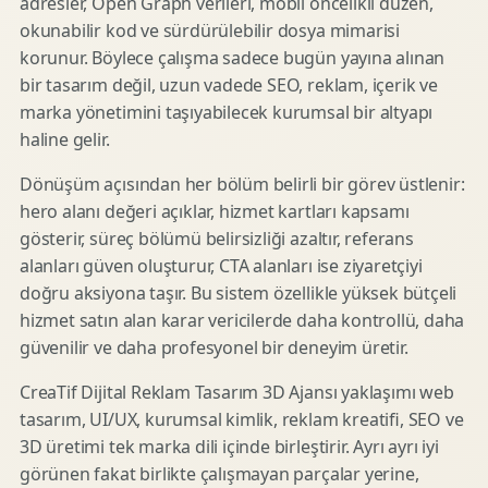
adresler, Open Graph verileri, mobil öncelikli düzen,
okunabilir kod ve sürdürülebilir dosya mimarisi
korunur. Böylece çalışma sadece bugün yayına alınan
bir tasarım değil, uzun vadede SEO, reklam, içerik ve
marka yönetimini taşıyabilecek kurumsal bir altyapı
haline gelir.
Dönüşüm açısından her bölüm belirli bir görev üstlenir:
hero alanı değeri açıklar, hizmet kartları kapsamı
gösterir, süreç bölümü belirsizliği azaltır, referans
alanları güven oluşturur, CTA alanları ise ziyaretçiyi
doğru aksiyona taşır. Bu sistem özellikle yüksek bütçeli
hizmet satın alan karar vericilerde daha kontrollü, daha
güvenilir ve daha profesyonel bir deneyim üretir.
CreaTif Dijital Reklam Tasarım 3D Ajansı yaklaşımı web
tasarım, UI/UX, kurumsal kimlik, reklam kreatifi, SEO ve
3D üretimi tek marka dili içinde birleştirir. Ayrı ayrı iyi
görünen fakat birlikte çalışmayan parçalar yerine,