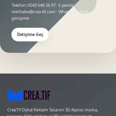
Telefon:
0540 548 26 97
· E-posta:
merhaba@crea-tif.com
· WhatsApp:
Hızlı
görüşme
İletişime Geç
CreaTif Dijital Reklam Tasarım 3D Ajansı; marka,