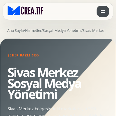
Ana Sayfa
/
Hizmetler
/
Sosyal Medya Yönetimi
/
Sivas Merkez
ŞEHIR BAZLI SEO
Sivas Merkez
Sosyal Medya
Yönetimi
Sivas Merkez bölgesindeki markalar için SEO
uyumlu, premium ve animasyonlu Sosyal Medya