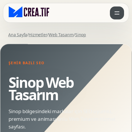
Ana Sayfa
/
Hizmetler
/
Web Tasarım
/
Sinop
ŞEHIR BAZLI SEO
Sinop Web
Tasarım
Sinop bölgesindeki markalar için SEO uyumlu,
premium ve animasyonlu Web Tasarım hizmet
sayfası.