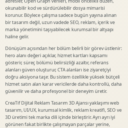
adresler, Open Graph verileri, mobil öncelikli düzen,
okunabilir kod ve sürdürülebilir dosya mimarisi
korunur. Böylece çalışma sadece bugün yayına alınan
bir tasarım değil, uzun vadede SEO, reklam, içerik ve
marka yönetimini taşıyabilecek kurumsal bir altyapı
haline gelir.
Dönüşüm açısından her bölüm belirli bir görev üstlenir:
hero alanı değeri açıklar, hizmet kartları kapsamı
gösterir, süreç bölümü belirsizliği azaltır, referans
alanları güven oluşturur, CTA alanları ise ziyaretçiyi
doğru aksiyona taşır. Bu sistem özellikle yüksek bütçeli
hizmet satın alan karar vericilerde daha kontrollü, daha
güvenilir ve daha profesyonel bir deneyim üretir.
CreaTif Dijital Reklam Tasarım 3D Ajansı yaklaşımı web
tasarım, UI/UX, kurumsal kimlik, reklam kreatifi, SEO ve
3D üretimi tek marka dili içinde birleştirir. Ayrı ayrı iyi
görünen fakat birlikte çalışmayan parçalar yerine,