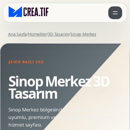
Ana Sayfa
/
Hizmetler
/
3D Tasarım
/
Sinop Merkez
ŞEHIR BAZLI SEO
Sinop Merkez 3D
Tasarım
Sinop Merkez bölgesindeki markalar için SEO
uyumlu, premium ve animasyonlu 3D Tasarım
hizmet sayfası.