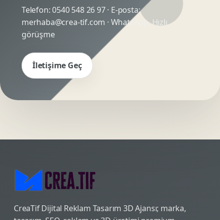
Telefon:
0540 548 26 97
· E-posta:
merhaba@crea-tif.com
· WhatsApp:
Hızlı
görüşme
İletişime Geç
CreaTif Dijital Reklam Tasarım 3D Ajansı; marka,