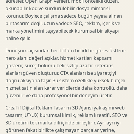
adresler, Open Graph verileri, mobil öncelikli düzen,
okunabilir kod ve sürdürülebilir dosya mimarisi
korunur. Böylece çalışma sadece bugün yayına alınan
bir tasarım değil, uzun vadede SEO, reklam, içerik ve
marka yönetimini taşıyabilecek kurumsal bir altyapı
haline gelir.
Dönüşüm açısından her bölüm belirli bir görev üstlenir:
hero alanı değeri açıklar, hizmet kartları kapsamı
gösterir, süreç bölümü belirsizliği azaltır, referans
alanları güven oluşturur, CTA alanları ise ziyaretçiyi
doğru aksiyona taşır. Bu sistem özellikle yüksek bütçeli
hizmet satın alan karar vericilerde daha kontrollü, daha
güvenilir ve daha profesyonel bir deneyim üretir.
CreaTif Dijital Reklam Tasarım 3D Ajansı yaklaşımı web
tasarım, UI/UX, kurumsal kimlik, reklam kreatifi, SEO ve
3D üretimi tek marka dili içinde birleştirir. Ayrı ayrı iyi
görünen fakat birlikte çalışmayan parçalar yerine,