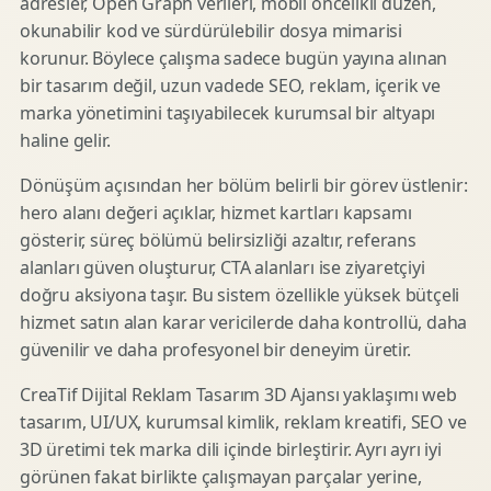
adresler, Open Graph verileri, mobil öncelikli düzen,
okunabilir kod ve sürdürülebilir dosya mimarisi
korunur. Böylece çalışma sadece bugün yayına alınan
bir tasarım değil, uzun vadede SEO, reklam, içerik ve
marka yönetimini taşıyabilecek kurumsal bir altyapı
haline gelir.
Dönüşüm açısından her bölüm belirli bir görev üstlenir:
hero alanı değeri açıklar, hizmet kartları kapsamı
gösterir, süreç bölümü belirsizliği azaltır, referans
alanları güven oluşturur, CTA alanları ise ziyaretçiyi
doğru aksiyona taşır. Bu sistem özellikle yüksek bütçeli
hizmet satın alan karar vericilerde daha kontrollü, daha
güvenilir ve daha profesyonel bir deneyim üretir.
CreaTif Dijital Reklam Tasarım 3D Ajansı yaklaşımı web
tasarım, UI/UX, kurumsal kimlik, reklam kreatifi, SEO ve
3D üretimi tek marka dili içinde birleştirir. Ayrı ayrı iyi
görünen fakat birlikte çalışmayan parçalar yerine,