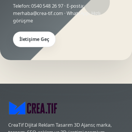
Telefon:
0540 548 26 97
· E-posta:
merhaba@crea-tif.com
· WhatsApp:
Hızlı
görüşme
İletişime Geç
CreaTif Dijital Reklam Tasarım 3D Ajansı; marka,