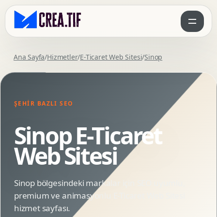
Ana Sayfa
/
Hizmetler
/
E-Ticaret Web Sitesi
/
Sinop
ŞEHIR BAZLI SEO
Sinop E-Ticaret
Web Sitesi
Sinop bölgesindeki markalar için SEO uyumlu,
premium ve animasyonlu E-Ticaret Web Sitesi
hizmet sayfası.