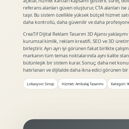
açıklar, hizmet kartları kapsamı gösterir, süreç bölü
Woocommerce Tasarim
Reklam Landing Page
referans alanları güven oluşturur, CTA alanları ise
Eticaret UX Optimizasyonu
Urun Lansman Sayfasi
taşır. Bu sistem özellikle yüksek bütçeli hizmet sat
Urun Sayfasi Tasarimi
Ab Test Arayuzu
daha kontrollü, daha güvenilir ve daha profesyonel
Kategori Sayfasi Tasarimi
Webinar Landing Page
CreaTif Dijital Reklam Tasarım 3D Ajansı yaklaşımı
Sepet Odeme UX
App Landing Page
kurumsal kimlik, reklam kreatifi, SEO ve 3D üretimi
Pazaryeri Marka Magazasi
Form Optimizasyonu
birleştirir. Ayrı ayrı iyi görünen fakat birlikte çalı
Eticaret SEO Altyapisi
Sales Page Tasarimi
markanın tüm temas noktalarında aynı kalite stand
bütünleşik bir sistem kurar. Sonuç; daha net kon
hatırlanan ve dijitalde daha ikna edici görünen bi
Logo Animasyonu
Webgl Deneyim Tasarimi
Lokasyon: Sinop
Hizmet: Ambalaj Tasarımı
Kategori: Y
Mikro Animasyon Tasarimi
Interaktif Kampanya
Reklam Motion Video
AI Gorsel Konsept
Arayuz Animasyonu
No Code Prototip
Lottie Animasyon
3D Web Deneyimi
Sosyal Medya Motion
Veri Gorsellestirme
Urun Tanitim Animasyonu
Dinamik Landing Page