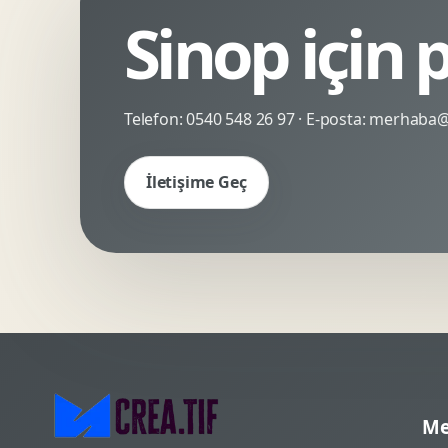
Sinop için 
Kinetik Tipografi
Deneyimsel Mikrosite
Telefon:
0540 548 26 97
· E-posta:
merhaba@c
İletişime Geç
Me