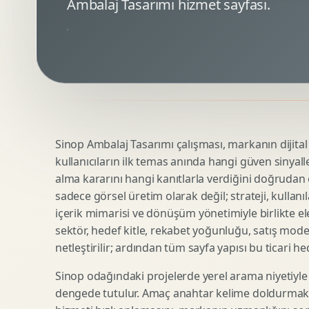
Ambalaj Tasarımı hizmet sayfası.
Minimal Logo Tasarimi
Google Ads Reklam Tasarimi
Premium Logo Tasarimi
Meta Ads Reklam Tasarimi
Amblem Tasarimi
Kampanya Stratejisi
Logo Revizyonu
Performans Reklam Kreatifleri
Tipografik Logo Tasarimi
Youtube Reklam Kreatifi
Maskot Logo Tasarimi
Linkedin Reklam Kreatifi
Startup Logo Tasarimi
Display Banner Tasarimi
Sinop Ambalaj Tasarımı çalışması, markanın dijital v
Kurumsal Logo Yenileme
Remarketing Kreatifleri
kullanıcıların ilk temas anında hangi güven sinyall
alma kararını hangi kanıtlarla verdiğini doğrudan e
sadece görsel üretim olarak değil; strateji, kullanıl
Teknik SEO
Urun Gorsellestirme
içerik mimarisi ve dönüşüm yönetimiyle birlikte ele
Yerel SEO
3D Reklam Gorseli
sektör, hedef kitle, rekabet yoğunluğu, satış mod
netleştirilir; ardından tüm sayfa yapısı bu ticari he
Icerik SEO
Cgi Kampanya Gorseli
SEO Denetimi
Motion 3D
Sinop odağındaki projelerde yerel arama niyetiyle
E Ticaret SEO
3D Karakter Tasarimi
dengede tutulur. Amaç anahtar kelime doldurmak d
Uluslararasi SEO
3D Stand Tasarimi