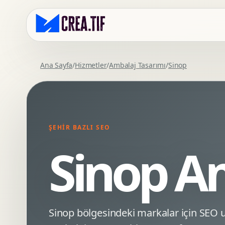
Ana Sayfa
/
Hizmetler
/
Ambalaj Tasarımı
/
Sinop
Kurumsal Web Tasarim
Eticaret Arayuz Tasarimi
Premium Web Tasarim
Saas UI Tasarimi
Mobil Uyumlu Web Tasarim
Mobil Uygulama Arayuz Tasarimi
ŞEHIR BAZLI SEO
SEO Uyumlu Web Tasarim
UX Arastirma
Sinop A
Wordpress Web Tasarim
Tasarim Sistemi
Webflow Web Tasarim
Prototip Tasarimi
Framer Web Tasarim
Dashboard UI Tasarimi
Kurumsal Site Yenileme
Conversion UX Optimizasyonu
Sinop bölgesindeki markalar için SEO