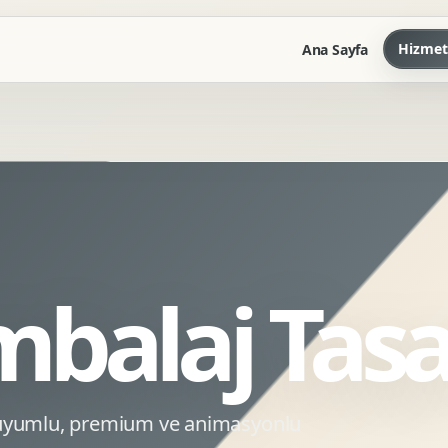
Hizmet
Ana Sayfa
Marka Kilavuzu
Kartvizit Antetli Tasarimi
Kurumsal Sunum Tasarimi
Brand Guidelines
mbalaj Tasa
Gorsel Dil Tasarimi
Kurumsal Dokuman Tasarimi
Ofis Ici Gorsel Kimlik
Kurumsal Katalog Tasarimi
 uyumlu, premium ve animasyonlu