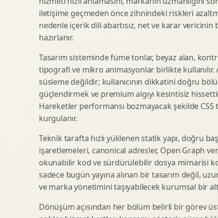
hizmeti hızlı anlamasını, markanın uzmanlığını so
iletişime geçmeden önce zihnindeki riskleri azaltm
SEO Icerik Stratejisi
3D Sosyal Medya Gorseli
nedenle içerik dili abartısız, net ve karar vericinin
Schema Markup Optimizasyonu
3D Lansman Filmi
hazırlanır.
Tasarım sisteminde füme tonlar, beyaz alan, kontr
tipografi ve mikro animasyonlar birlikte kullanılır
Premium Ambalaj Tasarimi
Afis Tasarimi
süsleme değildir; kullanıcının dikkatini doğru böl
Etiket Tasarimi
Brosur Tasarimi
güçlendirmek ve premium algıyı kesintisiz hissettir
Kutu Tasarimi
Sosyal Medya Gorsel Tasarimi
Hareketler performansı bozmayacak şekilde CSS taba
Raf Gorunurlugu
Sunum Tasarimi
kurgulanır.
Gida Ambalaj Tasarimi
Katalog Tasarimi
Teknik tarafta hızlı yüklenen statik yapı, doğru ba
Kozmetik Ambalaj Tasarimi
Infografik Tasarimi
işaretlemeleri, canonical adresler, Open Graph veri
E Ticaret Kutu Tasarimi
Fuaye Gorsel Tasarimi
okunabilir kod ve sürdürülebilir dosya mimarisi k
Ambalaj Mockup Tasarimi
Kurumsal Ilan Tasarimi
sadece bugün yayına alınan bir tasarım değil, uzu
ve marka yönetimini taşıyabilecek kurumsal bir alty
Dönüşüm açısından her bölüm belirli bir görev üst
Shopify Tasarim
Lead Generation Landing Page