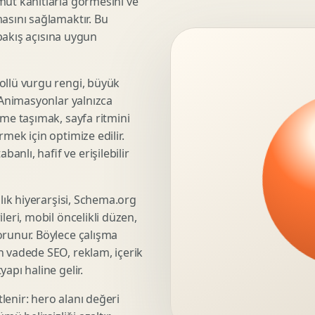
mut kanıtlarla görmesini ve
asını sağlamaktır. Bu
3D Render Alma
 bakış açısına uygun
Teknik Modelleme
ollü vurgu rengi, büyük
. Animasyonlar yalnızca
Marka Stratejisi
üme taşımak, sayfa ritmini
Marka Konumlandirma
mek için optimize edilir.
Isimlendirme
nlı, hafif ve erişilebilir
Rekabet Analizi
Hedef Kitle Analizi
şlık hiyerarşisi, Schema.org
Marka Mimarisi
leri, mobil öncelikli düzen,
Deger Onerisi Tasarimi
orunur. Böylece çalışma
Pazara Giris Stratejisi
n vadede SEO, reklam, içerik
apı haline gelir.
lenir: hero alanı değeri
Display Banner Tasarimi