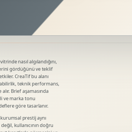
Sosyal Medya Kreatif Tasarimi
Icerik Takvimi
Reels Kapak Tasarimi
Topluluk Yonetimi
Instagram Grid Tasarimi
Linkedin Icerik Tasarimi
Sosyal Medya Stratejisi
itrinde nasıl algılandığını,
Influencer Kampanya Tasarimi
erini gördüğünü ve teklif
tkiler. CreaTif bu alanı
abilirlik, teknik performans,
3D Urun Modelleme
 alır. Brief aşamasında
Mimari 3D Gorsellestirme
eli ve marka tonu
deflere göre tasarlanır.
Endustriyel Modelleme
Oyun Asset Modelleme
 kurumsal prestij aynı
Low Poly Modelleme
eğil, kullanıcının doğru
High Poly Modelleme