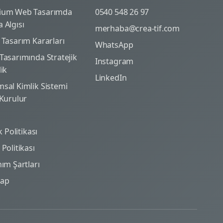
ium Web Tasarımda
0540 548 26 97
 Algısı
merhaba@crea-tif.com
 Tasarım Kararları
WhatsApp
Tasarımında Stratejik
Instagram
lik
LinkedIn
sal Kimlik Sistemi
 Kurulur
ik Politikası
Politikası
nım Şartları
map