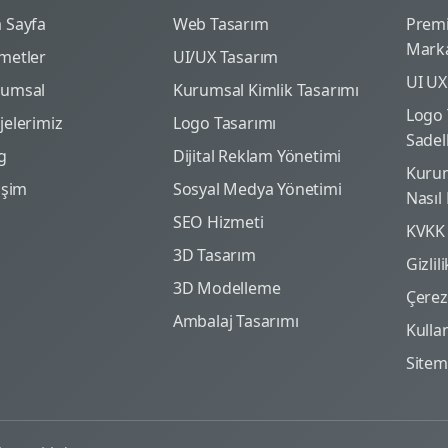
 Sayfa
Web Tasarım
Prem
Marka
metler
UI/UX Tasarım
UI UX
rumsal
Kurumsal Kimlik Tasarımı
Logo 
jelerimiz
Logo Tasarımı
Sadel
g
Dijital Reklam Yönetimi
Kurum
tişim
Sosyal Medya Yönetimi
Nasıl
SEO Hizmeti
KVKK
3D Tasarım
Gizlil
3D Modelleme
Çerez 
Ambalaj Tasarımı
Kulla
Site