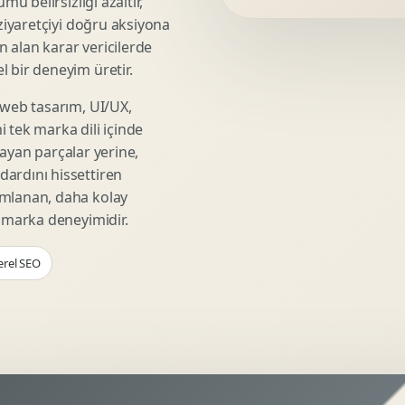
mü belirsizliği azaltır,
Video Reklam Kreatifi
 ziyaretçiyi doğru aksiyona
Outdoor Reklam Tasarimi
ın alan karar vericilerde
Kampanya Kimligi
 bir deneyim üretir.
Performans Kreatif Seti
 web tasarım, UI/UX,
Story Reklam Tasarimi
 tek marka dili içinde
Statik Reklam Gorseli
şmayan parçalar yerine,
Motion Banner Tasarimi
ardını hissettiren
umlanan, daha kolay
r marka deneyimidir.
erel SEO