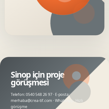
Sinop için proje
görüşmesi
Telefon:
0540 548 26 97
· E-posta:
merhaba@crea-tif.com
· WhatsApp:
Hızlı
görüşme