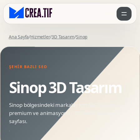
Ana Sayfa
/
Hizmetler
/
3D Tasarım
/
Sinop
ŞEHIR BAZLI SEO
Sinop 3D Tasarım
Sinop bölgesindeki markalar için SEO uyumlu,
premium ve animasyonlu 3D Tasarım hizmet
sayfası.