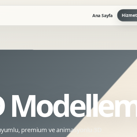
Hizmet
Ana Sayfa
Marka Kilavuzu
Kartvizit Antetli Tasarimi
Kurumsal Sunum Tasarimi
Brand Guidelines
D Modelle
Gorsel Dil Tasarimi
Kurumsal Dokuman Tasarimi
Ofis Ici Gorsel Kimlik
Kurumsal Katalog Tasarimi
O uyumlu, premium ve animasyonlu 3D