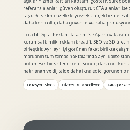
açıklar, hizmet kartları kapsamı gösterir, süreç bölü
Woocommerce Tasarim
Reklam Landing Page
referans alanları güven oluşturur, CTA alanları ise
Eticaret UX Optimizasyonu
Urun Lansman Sayfasi
taşır. Bu sistem özellikle yüksek bütçeli hizmet sat
Urun Sayfasi Tasarimi
Ab Test Arayuzu
daha kontrollü, daha güvenilir ve daha profesyonel
Kategori Sayfasi Tasarimi
Webinar Landing Page
CreaTif Dijital Reklam Tasarım 3D Ajansı yaklaşımı
Sepet Odeme UX
App Landing Page
kurumsal kimlik, reklam kreatifi, SEO ve 3D üretimi
Pazaryeri Marka Magazasi
Form Optimizasyonu
birleştirir. Ayrı ayrı iyi görünen fakat birlikte çalı
Eticaret SEO Altyapisi
Sales Page Tasarimi
markanın tüm temas noktalarında aynı kalite stand
bütünleşik bir sistem kurar. Sonuç; daha net kon
hatırlanan ve dijitalde daha ikna edici görünen bi
Logo Animasyonu
Webgl Deneyim Tasarimi
Lokasyon: Sinop
Hizmet: 3D Modelleme
Kategori: Yer
Mikro Animasyon Tasarimi
Interaktif Kampanya
Reklam Motion Video
AI Gorsel Konsept
Arayuz Animasyonu
No Code Prototip
Lottie Animasyon
3D Web Deneyimi
Sosyal Medya Motion
Veri Gorsellestirme
Urun Tanitim Animasyonu
Dinamik Landing Page