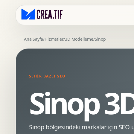
Ana Sayfa
/
Hizmetler
/
3D Modelleme
/
Sinop
Kurumsal Web Tasarim
Eticaret Arayuz Tasarimi
Premium Web Tasarim
Saas UI Tasarimi
Mobil Uyumlu Web Tasarim
Mobil Uygulama Arayuz Tasarimi
ŞEHIR BAZLI SEO
SEO Uyumlu Web Tasarim
UX Arastirma
Sinop 3
Wordpress Web Tasarim
Tasarim Sistemi
Webflow Web Tasarim
Prototip Tasarimi
Framer Web Tasarim
Dashboard UI Tasarimi
Kurumsal Site Yenileme
Conversion UX Optimizasyonu
Sinop bölgesindeki markalar için SE