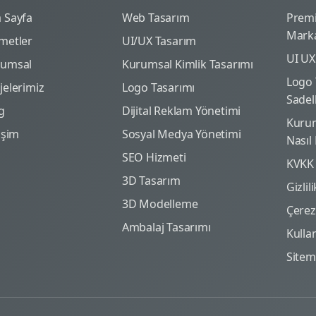
 Sayfa
Web Tasarım
Prem
Marka
metler
UI/UX Tasarım
UI UX
rumsal
Kurumsal Kimlik Tasarımı
Logo 
jelerimiz
Logo Tasarımı
Sadel
g
Dijital Reklam Yönetimi
Kurum
tişim
Sosyal Medya Yönetimi
Nasıl
SEO Hizmeti
KVKK
3D Tasarım
Gizlil
3D Modelleme
Çerez 
Ambalaj Tasarımı
Kulla
Site