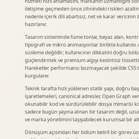
hizmeti hızlı anlamasını, markanın uzmanlığını so
iletişime geçmeden önce zihnindeki riskleri azaltm
SEO Icerik Stratejisi
3D Sosyal Medya Gorseli
nedenle içerik dili abartısız, net ve karar vericinin
Schema Markup Optimizasyonu
3D Lansman Filmi
hazırlanır.
Tasarım sisteminde füme tonlar, beyaz alan, kontr
tipografi ve mikro animasyonlar birlikte kullanılır
Premium Ambalaj Tasarimi
Afis Tasarimi
süsleme değildir; kullanıcının dikkatini doğru böl
Etiket Tasarimi
Brosur Tasarimi
güçlendirmek ve premium algıyı kesintisiz hissettir
Kutu Tasarimi
Sosyal Medya Gorsel Tasarimi
Hareketler performansı bozmayacak şekilde CSS taba
Raf Gorunurlugu
Sunum Tasarimi
kurgulanır.
Gida Ambalaj Tasarimi
Katalog Tasarimi
Teknik tarafta hızlı yüklenen statik yapı, doğru ba
Kozmetik Ambalaj Tasarimi
Infografik Tasarimi
işaretlemeleri, canonical adresler, Open Graph veri
E Ticaret Kutu Tasarimi
Fuaye Gorsel Tasarimi
okunabilir kod ve sürdürülebilir dosya mimarisi k
Ambalaj Mockup Tasarimi
Kurumsal Ilan Tasarimi
sadece bugün yayına alınan bir tasarım değil, uzu
ve marka yönetimini taşıyabilecek kurumsal bir alty
Dönüşüm açısından her bölüm belirli bir görev üst
Shopify Tasarim
Lead Generation Landing Page