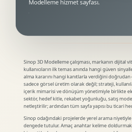
Modelleme hizmet sayfası.
Minimal Logo Tasarimi
Google Ads Reklam Tasarimi
Premium Logo Tasarimi
Meta Ads Reklam Tasarimi
Amblem Tasarimi
Kampanya Stratejisi
Logo Revizyonu
Performans Reklam Kreatifleri
Tipografik Logo Tasarimi
Youtube Reklam Kreatifi
Maskot Logo Tasarimi
Linkedin Reklam Kreatifi
Startup Logo Tasarimi
Display Banner Tasarimi
Sinop 3D Modelleme çalışması, markanın dijital vitr
Kurumsal Logo Yenileme
Remarketing Kreatifleri
kullanıcıların ilk temas anında hangi güven sinyall
alma kararını hangi kanıtlarla verdiğini doğrudan e
sadece görsel üretim olarak değil; strateji, kullanıl
Teknik SEO
Urun Gorsellestirme
içerik mimarisi ve dönüşüm yönetimiyle birlikte ele
Yerel SEO
3D Reklam Gorseli
sektör, hedef kitle, rekabet yoğunluğu, satış mod
netleştirilir; ardından tüm sayfa yapısı bu ticari he
Icerik SEO
Cgi Kampanya Gorseli
SEO Denetimi
Motion 3D
Sinop odağındaki projelerde yerel arama niyetiyle
E Ticaret SEO
3D Karakter Tasarimi
dengede tutulur. Amaç anahtar kelime doldurmak d
Uluslararasi SEO
3D Stand Tasarimi