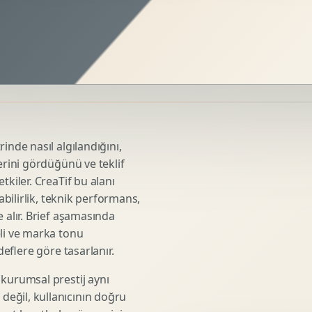
Sosyal Medya Kreatif Tasarimi
Icerik Takvimi
Reels Kapak Tasarimi
Topluluk Yonetimi
Instagram Grid Tasarimi
Linkedin Icerik Tasarimi
Sosyal Medya Stratejisi
inde nasıl algılandığını,
Influencer Kampanya Tasarimi
erini gördüğünü ve teklif
tkiler. CreaTif bu alanı
abilirlik, teknik performans,
3D Urun Modelleme
 alır. Brief aşamasında
Mimari 3D Gorsellestirme
eli ve marka tonu
deflere göre tasarlanır.
Endustriyel Modelleme
Oyun Asset Modelleme
 kurumsal prestij aynı
Low Poly Modelleme
eğil, kullanıcının doğru
High Poly Modelleme