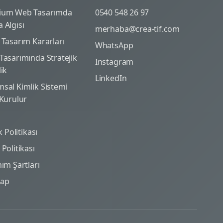
ium Web Tasarımda
0540 548 26 97
 Algısı
merhaba@crea-tif.com
 Tasarım Kararları
WhatsApp
Tasarımında Stratejik
Instagram
lik
LinkedIn
sal Kimlik Sistemi
 Kurulur
ik Politikası
Politikası
nım Şartları
map