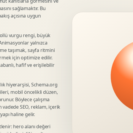
mut kanıtlarla görmesini ve
asını sağlamaktır. Bu
3D Render Alma
 bakış açısına uygun
Teknik Modelleme
ollü vurgu rengi, büyük
. Animasyonlar yalnızca
Marka Stratejisi
üme taşımak, sayfa ritmini
Marka Konumlandirma
mek için optimize edilir.
Isimlendirme
nlı, hafif ve erişilebilir
Rekabet Analizi
Hedef Kitle Analizi
şlık hiyerarşisi, Schema.org
Marka Mimarisi
leri, mobil öncelikli düzen,
Deger Onerisi Tasarimi
orunur. Böylece çalışma
Pazara Giris Stratejisi
n vadede SEO, reklam, içerik
apı haline gelir.
lenir: hero alanı değeri
Display Banner Tasarimi