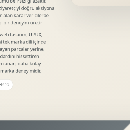
mü belirsizliği azaltır,
Video Reklam Kreatifi
 ziyaretçiyi doğru aksiyona
Outdoor Reklam Tasarimi
ın alan karar vericilerde
Kampanya Kimligi
 bir deneyim üretir.
Performans Kreatif Seti
 web tasarım, UI/UX,
Story Reklam Tasarimi
 tek marka dili içinde
Statik Reklam Gorseli
şmayan parçalar yerine,
Motion Banner Tasarimi
ardını hissettiren
umlanan, daha kolay
r marka deneyimidir.
el SEO