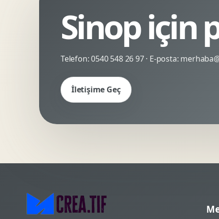
Sinop için 
Kinetik Tipografi
Deneyimsel Mikrosite
Telefon:
0540 548 26 97
· E-posta:
merhaba@c
İletişime Geç
Me