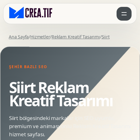
Ana Sayfa
/
Hizmetler
/
Reklam Kreatif Tasarımı
/
Siirt
ŞEHIR BAZLI SEO
Siirt Reklam
Kreatif Tasarımı
Siirt bölgesindeki markalar için SEO uyumlu,
premium ve animasyonlu Reklam Kreatif Tasarımı
hizmet sayfası.