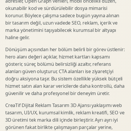
adresler, Open Graph verileri, mobil öncelikli düzen,
okunabilir kod ve sürdürülebilir dosya mimarisi
korunur. Böylece çalışma sadece bugün yayına alınan
bir tasarım değil, uzun vadede SEO, reklam, içerik ve
marka yönetimini taşıyabilecek kurumsal bir altyapı
haline gelir.
Dönüşüm açısından her bölüm belirli bir görev üstlenir:
hero alanı değeri açıklar, hizmet kartları kapsamı
gösterir, süreç bölümü belirsizliği azaltır, referans
alanları güven oluşturur, CTA alanları ise ziyaretçiyi
doğru aksiyona taşır. Bu sistem özellikle yüksek bütçeli
hizmet satın alan karar vericilerde daha kontrollü, daha
güvenilir ve daha profesyonel bir deneyim üretir.
CreaTif Dijital Reklam Tasarım 3D Ajansı yaklaşımı web
tasarım, UI/UX, kurumsal kimlik, reklam kreatifi, SEO ve
3D üretimi tek marka dili içinde birleştirir. Ayrı ayrı iyi
görünen fakat birlikte çalışmayan parçalar yerine,