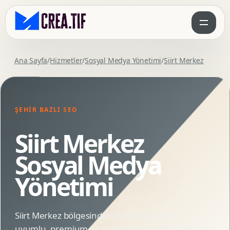
Ana Sayfa
/
Hizmetler
/
Sosyal Medya Yönetimi
/
Siirt Merkez
ŞEHIR BAZLI SEO
Siirt Merkez
Sosyal Medya
Yönetimi
Siirt Merkez bölgesindeki markalar için SEO
uyumlu, premium ve animasyonlu Sosyal Medya