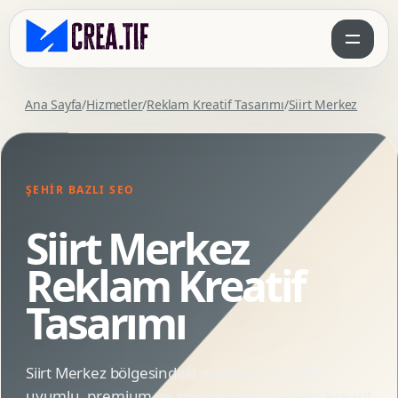
Ana Sayfa
/
Hizmetler
/
Reklam Kreatif Tasarımı
/
Siirt Merkez
ŞEHIR BAZLI SEO
Siirt Merkez
Reklam Kreatif
Tasarımı
Siirt Merkez bölgesindeki markalar için SEO
uyumlu, premium ve animasyonlu Reklam Kreatif