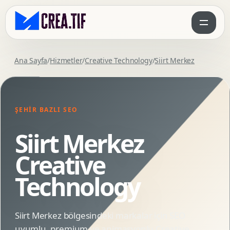
Ana Sayfa
/
Hizmetler
/
Creative Technology
/
Siirt Merkez
ŞEHIR BAZLI SEO
Siirt Merkez
Creative
Technology
Siirt Merkez bölgesindeki markalar için SEO
uyumlu, premium ve animasyonlu Creative