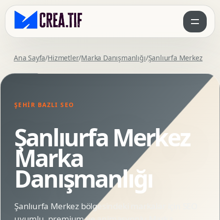
Ana Sayfa
/
Hizmetler
/
Marka Danışmanlığı
/
Şanlıurfa Merkez
ŞEHIR BAZLI SEO
Şanlıurfa Merkez
Marka
Danışmanlığı
Şanlıurfa Merkez bölgesindeki markalar için SEO
uyumlu, premium ve animasyonlu Marka