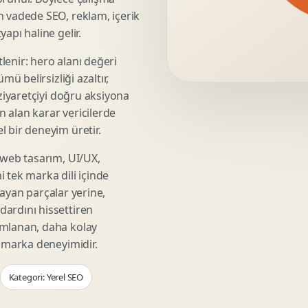
Video Reklam Kreatifi
n vadede SEO, reklam, içerik
Outdoor Reklam Tasarimi
apı haline gelir.
Kampanya Kimligi
lenir: hero alanı değeri
Performans Kreatif Seti
mü belirsizliği azaltır,
Story Reklam Tasarimi
 ziyaretçiyi doğru aksiyona
Statik Reklam Gorseli
ın alan karar vericilerde
Motion Banner Tasarimi
 bir deneyim üretir.
 web tasarım, UI/UX,
 tek marka dili içinde
şmayan parçalar yerine,
ardını hissettiren
umlanan, daha kolay
r marka deneyimidir.
Kategori: Yerel SEO