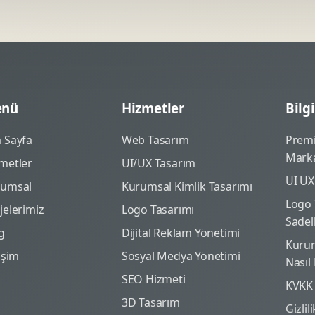
nü
Hizmetler
Bilgi
 Sayfa
Web Tasarım
Prem
Marka
metler
UI/UX Tasarım
UI UX
rumsal
Kurumsal Kimlik Tasarımı
Logo 
jelerimiz
Logo Tasarımı
Sadel
g
Dijital Reklam Yönetimi
Kurum
tişim
Sosyal Medya Yönetimi
Nasıl
SEO Hizmeti
KVKK
3D Tasarım
Gizlil