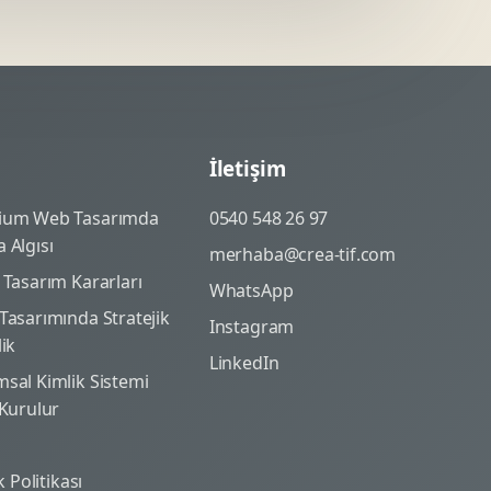
İletişim
ium Web Tasarımda
0540 548 26 97
 Algısı
merhaba@crea-tif.com
 Tasarım Kararları
WhatsApp
Tasarımında Stratejik
Instagram
lik
LinkedIn
sal Kimlik Sistemi
 Kurulur
ik Politikası