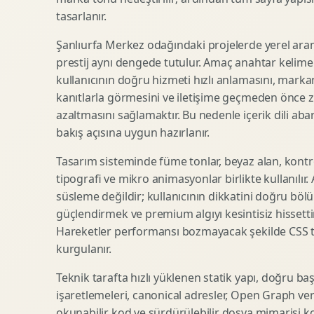
tasarlanır.
SEO Icerik Stratejisi
3D Sosyal Medya Gorseli
Schema Markup Optimizasyonu
3D Lansman Filmi
Şanlıurfa Merkez odağındaki projelerde yerel ara
prestij aynı dengede tutulur. Amaç anahtar kelim
kullanıcının doğru hizmeti hızlı anlamasını, mark
kanıtlarla görmesini ve iletişime geçmeden önce zi
Premium Ambalaj Tasarimi
Afis Tasarimi
azaltmasını sağlamaktır. Bu nedenle içerik dili abart
Etiket Tasarimi
Brosur Tasarimi
bakış açısına uygun hazırlanır.
Kutu Tasarimi
Sosyal Medya Gorsel Tasarimi
Raf Gorunurlugu
Sunum Tasarimi
Tasarım sisteminde füme tonlar, beyaz alan, kontr
tipografi ve mikro animasyonlar birlikte kullanılır
Gida Ambalaj Tasarimi
Katalog Tasarimi
süsleme değildir; kullanıcının dikkatini doğru böl
Kozmetik Ambalaj Tasarimi
Infografik Tasarimi
güçlendirmek ve premium algıyı kesintisiz hissettir
E Ticaret Kutu Tasarimi
Fuaye Gorsel Tasarimi
Hareketler performansı bozmayacak şekilde CSS taba
Ambalaj Mockup Tasarimi
Kurumsal Ilan Tasarimi
kurgulanır.
Teknik tarafta hızlı yüklenen statik yapı, doğru ba
işaretlemeleri, canonical adresler, Open Graph veri
Shopify Tasarim
Lead Generation Landing Page
okunabilir kod ve sürdürülebilir dosya mimarisi k