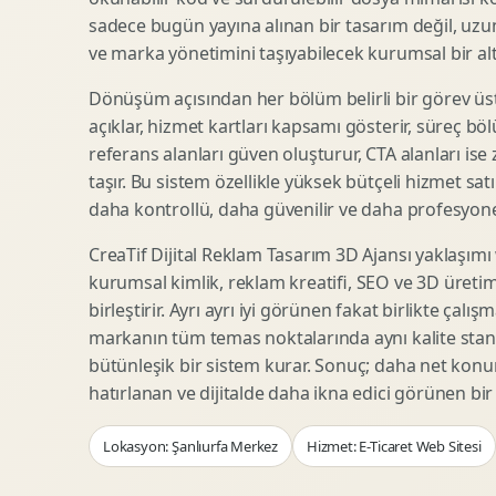
Woocommerce Tasarim
Reklam Landing Page
sadece bugün yayına alınan bir tasarım değil, uzu
Eticaret UX Optimizasyonu
Urun Lansman Sayfasi
ve marka yönetimini taşıyabilecek kurumsal bir alty
Urun Sayfasi Tasarimi
Ab Test Arayuzu
Dönüşüm açısından her bölüm belirli bir görev üst
Kategori Sayfasi Tasarimi
Webinar Landing Page
açıklar, hizmet kartları kapsamı gösterir, süreç bölü
Sepet Odeme UX
App Landing Page
referans alanları güven oluşturur, CTA alanları ise
Pazaryeri Marka Magazasi
Form Optimizasyonu
taşır. Bu sistem özellikle yüksek bütçeli hizmet sat
Eticaret SEO Altyapisi
Sales Page Tasarimi
daha kontrollü, daha güvenilir ve daha profesyonel
CreaTif Dijital Reklam Tasarım 3D Ajansı yaklaşımı
kurumsal kimlik, reklam kreatifi, SEO ve 3D üretimi
Logo Animasyonu
Webgl Deneyim Tasarimi
birleştirir. Ayrı ayrı iyi görünen fakat birlikte çalı
Mikro Animasyon Tasarimi
Interaktif Kampanya
markanın tüm temas noktalarında aynı kalite stand
Reklam Motion Video
AI Gorsel Konsept
bütünleşik bir sistem kurar. Sonuç; daha net kon
Arayuz Animasyonu
No Code Prototip
hatırlanan ve dijitalde daha ikna edici görünen bi
Lottie Animasyon
3D Web Deneyimi
Lokasyon: Şanlıurfa Merkez
Hizmet: E-Ticaret Web Sitesi
Sosyal Medya Motion
Veri Gorsellestirme
Urun Tanitim Animasyonu
Dinamik Landing Page