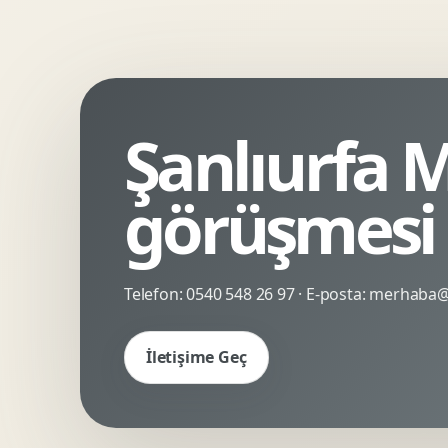
Kinetik Tipografi
Deneyimsel Mikrosite
Şanlıurfa M
görüşmesi
Telefon:
0540 548 26 97
· E-posta:
merhaba@c
İletişime Geç