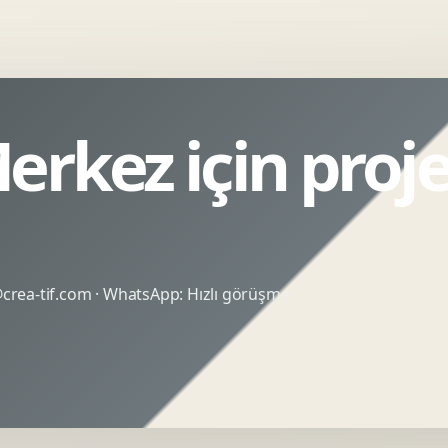
erkez için proj
rea-tif.com
· WhatsApp:
Hızlı görüşme