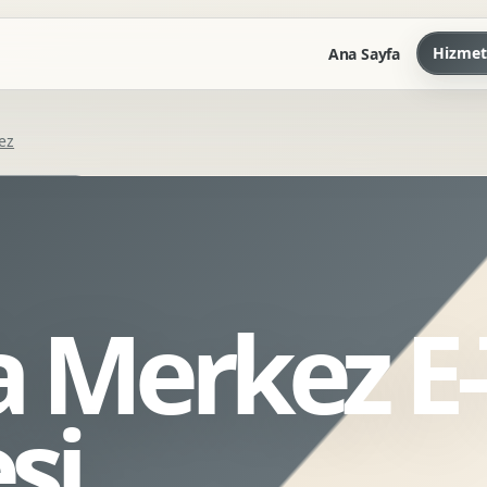
Hizmet
Ana Sayfa
ez
Marka Kilavuzu
Kartvizit Antetli Tasarimi
Kurumsal Sunum Tasarimi
Brand Guidelines
a Merkez E-
Gorsel Dil Tasarimi
Kurumsal Dokuman Tasarimi
Ofis Ici Gorsel Kimlik
si
Kurumsal Katalog Tasarimi