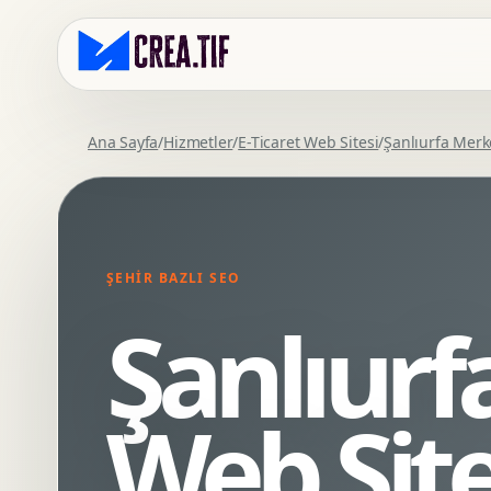
Ana Sayfa
/
Hizmetler
/
E-Ticaret Web Sitesi
/
Şanlıurfa Merk
Kurumsal Web Tasarim
Eticaret Arayuz Tasarimi
Premium Web Tasarim
Saas UI Tasarimi
Mobil Uyumlu Web Tasarim
Mobil Uygulama Arayuz Tasarimi
ŞEHIR BAZLI SEO
SEO Uyumlu Web Tasarim
UX Arastirma
Şanlıurf
Wordpress Web Tasarim
Tasarim Sistemi
Webflow Web Tasarim
Prototip Tasarimi
Framer Web Tasarim
Dashboard UI Tasarimi
Web Site
Kurumsal Site Yenileme
Conversion UX Optimizasyonu