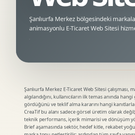
Minimal Logo Tasarimi
Google Ads Reklam Tasarimi
Premium Logo Tasarimi
Meta Ads Reklam Tasarimi
Şanlıurfa Merkez bölgesindeki markal
Amblem Tasarimi
Kampanya Stratejisi
animasyonlu E-Ticaret Web Sitesi hizme
Logo Revizyonu
Performans Reklam Kreatifleri
Tipografik Logo Tasarimi
Youtube Reklam Kreatifi
Maskot Logo Tasarimi
Linkedin Reklam Kreatifi
Startup Logo Tasarimi
Display Banner Tasarimi
Kurumsal Logo Yenileme
Remarketing Kreatifleri
Şanlıurfa Merkez E-Ticaret Web Sitesi çalışması, mar
Teknik SEO
Urun Gorsellestirme
algılandığını, kullanıcıların ilk temas anında hangi
Yerel SEO
3D Reklam Gorseli
gördüğünü ve teklif alma kararını hangi kanıtlarla
Icerik SEO
Cgi Kampanya Gorseli
CreaTif bu alanı sadece görsel üretim olarak değil; st
SEO Denetimi
Motion 3D
teknik performans, içerik mimarisi ve dönüşüm yönet
E Ticaret SEO
3D Karakter Tasarimi
Brief aşamasında sektör, hedef kitle, rekabet yoğu
marka tonu netleştirilir; ardından tüm sayfa yapısı
Uluslararasi SEO
3D Stand Tasarimi