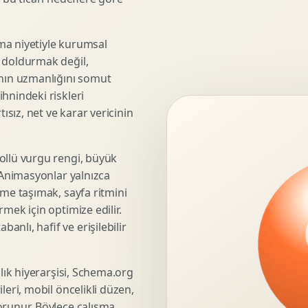
3D Render Alma
Teknik Modelleme
ma niyetiyle kurumsal
e doldurmak değil,
anın uzmanlığını somut
hnindeki riskleri
Marka Stratejisi
ısız, net ve karar vericinin
Marka Konumlandirma
Isimlendirme
Rekabet Analizi
ollü vurgu rengi, büyük
. Animasyonlar yalnızca
Hedef Kitle Analizi
üme taşımak, sayfa ritmini
Marka Mimarisi
mek için optimize edilir.
Deger Onerisi Tasarimi
nlı, hafif ve erişilebilir
Pazara Giris Stratejisi
şlık hiyerarşisi, Schema.org
leri, mobil öncelikli düzen,
Display Banner Tasarimi
orunur. Böylece çalışma