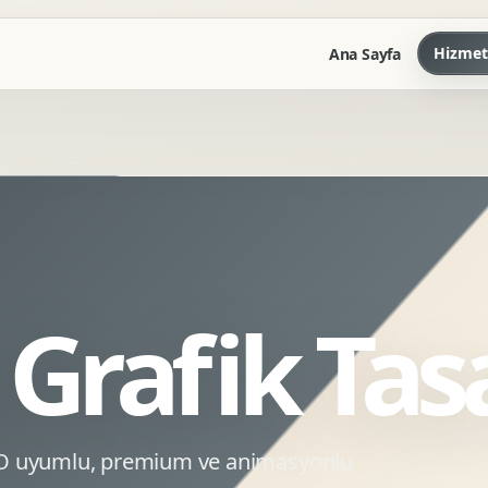
Hizmet
Ana Sayfa
Marka Kilavuzu
Kartvizit Antetli Tasarimi
Kurumsal Sunum Tasarimi
Brand Guidelines
Grafik Tas
Gorsel Dil Tasarimi
Kurumsal Dokuman Tasarimi
Ofis Ici Gorsel Kimlik
Kurumsal Katalog Tasarimi
EO uyumlu, premium ve animasyonlu