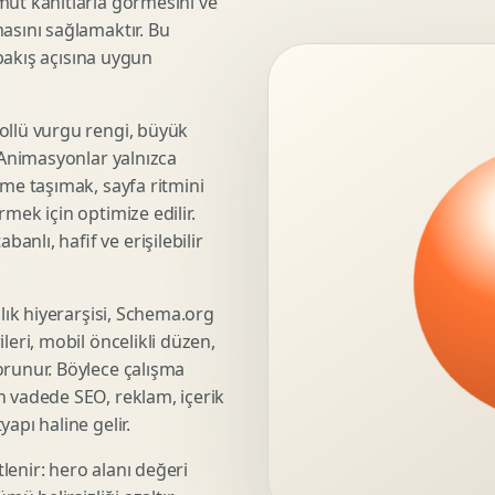
mut kanıtlarla görmesini ve
asını sağlamaktır. Bu
3D Render Alma
 bakış açısına uygun
Teknik Modelleme
ollü vurgu rengi, büyük
. Animasyonlar yalnızca
Marka Stratejisi
üme taşımak, sayfa ritmini
Marka Konumlandirma
mek için optimize edilir.
Isimlendirme
nlı, hafif ve erişilebilir
Rekabet Analizi
Hedef Kitle Analizi
şlık hiyerarşisi, Schema.org
Marka Mimarisi
leri, mobil öncelikli düzen,
Deger Onerisi Tasarimi
orunur. Böylece çalışma
Pazara Giris Stratejisi
n vadede SEO, reklam, içerik
apı haline gelir.
lenir: hero alanı değeri
Display Banner Tasarimi