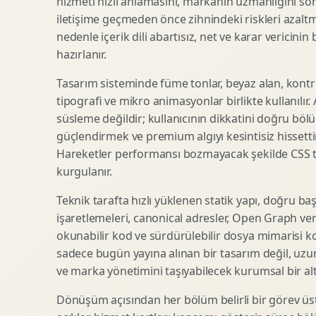
hizmeti hızlı anlamasını, markanın uzmanlığını so
iletişime geçmeden önce zihnindeki riskleri azaltm
SEO Icerik Stratejisi
3D Sosyal Medya Gorseli
nedenle içerik dili abartısız, net ve karar vericinin
Schema Markup Optimizasyonu
3D Lansman Filmi
hazırlanır.
Tasarım sisteminde füme tonlar, beyaz alan, kontr
tipografi ve mikro animasyonlar birlikte kullanılır
Premium Ambalaj Tasarimi
Afis Tasarimi
süsleme değildir; kullanıcının dikkatini doğru böl
Etiket Tasarimi
Brosur Tasarimi
güçlendirmek ve premium algıyı kesintisiz hissettir
Kutu Tasarimi
Sosyal Medya Gorsel Tasarimi
Hareketler performansı bozmayacak şekilde CSS taba
Raf Gorunurlugu
Sunum Tasarimi
kurgulanır.
Gida Ambalaj Tasarimi
Katalog Tasarimi
Teknik tarafta hızlı yüklenen statik yapı, doğru ba
Kozmetik Ambalaj Tasarimi
Infografik Tasarimi
işaretlemeleri, canonical adresler, Open Graph veri
E Ticaret Kutu Tasarimi
Fuaye Gorsel Tasarimi
okunabilir kod ve sürdürülebilir dosya mimarisi k
Ambalaj Mockup Tasarimi
Kurumsal Ilan Tasarimi
sadece bugün yayına alınan bir tasarım değil, uzu
ve marka yönetimini taşıyabilecek kurumsal bir alty
Dönüşüm açısından her bölüm belirli bir görev üst
Shopify Tasarim
Lead Generation Landing Page