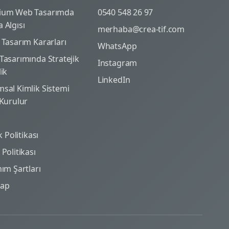
ium Web Tasarımda
0540 548 26 97
 Algısı
merhaba@crea-tif.com
 Tasarım Kararları
WhatsApp
Tasarımında Stratejik
Instagram
lik
LinkedIn
sal Kimlik Sistemi
 Kurulur
ik Politikası
Politikası
nım Şartları
map