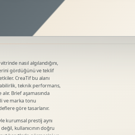
Sosyal Medya Kreatif Tasarimi
Icerik Takvimi
Reels Kapak Tasarimi
Topluluk Yonetimi
Instagram Grid Tasarimi
Linkedin Icerik Tasarimi
Sosyal Medya Stratejisi
itrinde nasıl algılandığını,
Influencer Kampanya Tasarimi
erini gördüğünü ve teklif
tkiler. CreaTif bu alanı
abilirlik, teknik performans,
3D Urun Modelleme
 alır. Brief aşamasında
Mimari 3D Gorsellestirme
eli ve marka tonu
deflere göre tasarlanır.
Endustriyel Modelleme
Oyun Asset Modelleme
le kurumsal prestij aynı
Low Poly Modelleme
eğil, kullanıcının doğru
High Poly Modelleme