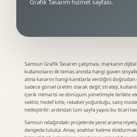
Grafik Tasarım hizmet sayfası.
Minimal Logo Tasarimi
Google Ads Reklam Tasarimi
Premium Logo Tasarimi
Meta Ads Reklam Tasarimi
Amblem Tasarimi
Kampanya Stratejisi
Logo Revizyonu
Performans Reklam Kreatifleri
Tipografik Logo Tasarimi
Youtube Reklam Kreatifi
Maskot Logo Tasarimi
Linkedin Reklam Kreatifi
Startup Logo Tasarimi
Display Banner Tasarimi
Samsun Grafik Tasarım çalışması, markanın dijital v
Kurumsal Logo Yenileme
Remarketing Kreatifleri
kullanıcıların ilk temas anında hangi güven sinyall
alma kararını hangi kanıtlarla verdiğini doğrudan e
sadece görsel üretim olarak değil; strateji, kullanıl
Teknik SEO
Urun Gorsellestirme
içerik mimarisi ve dönüşüm yönetimiyle birlikte ele
Yerel SEO
3D Reklam Gorseli
sektör, hedef kitle, rekabet yoğunluğu, satış mod
netleştirilir; ardından tüm sayfa yapısı bu ticari he
Icerik SEO
Cgi Kampanya Gorseli
SEO Denetimi
Motion 3D
Samsun odağındaki projelerde yerel arama niyetiy
E Ticaret SEO
3D Karakter Tasarimi
dengede tutulur. Amaç anahtar kelime doldurmak d
Uluslararasi SEO
3D Stand Tasarimi