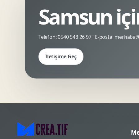
Samsun içi
Kinetik Tipografi
Deneyimsel Mikrosite
Telefon:
0540 548 26 97
· E-posta:
merhaba@c
İletişime Geç
Me