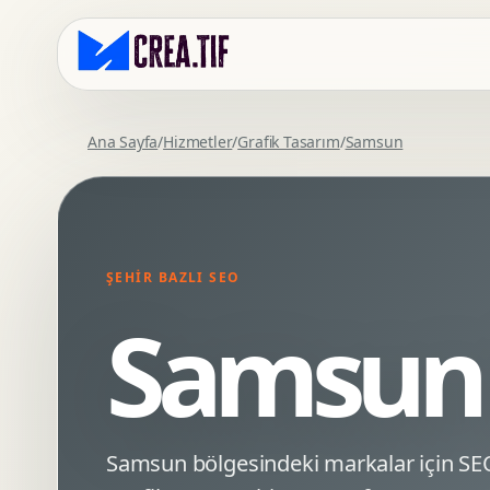
Ana Sayfa
/
Hizmetler
/
Grafik Tasarım
/
Samsun
Kurumsal Web Tasarim
Eticaret Arayuz Tasarimi
Premium Web Tasarim
Saas UI Tasarimi
Mobil Uyumlu Web Tasarim
Mobil Uygulama Arayuz Tasarimi
ŞEHIR BAZLI SEO
SEO Uyumlu Web Tasarim
UX Arastirma
Samsun 
Wordpress Web Tasarim
Tasarim Sistemi
Webflow Web Tasarim
Prototip Tasarimi
Framer Web Tasarim
Dashboard UI Tasarimi
Kurumsal Site Yenileme
Conversion UX Optimizasyonu
Samsun bölgesindeki markalar için S