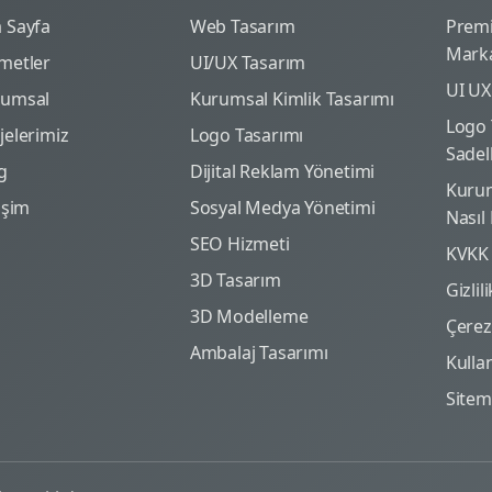
 Sayfa
Web Tasarım
Prem
Marka
metler
UI/UX Tasarım
UI UX
rumsal
Kurumsal Kimlik Tasarımı
Logo 
jelerimiz
Logo Tasarımı
Sadel
g
Dijital Reklam Yönetimi
Kurum
tişim
Sosyal Medya Yönetimi
Nasıl
SEO Hizmeti
KVKK
3D Tasarım
Gizlil
3D Modelleme
Çerez 
Ambalaj Tasarımı
Kulla
Site