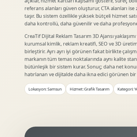
açıklar, hizmet kartları kapsamı gösterir, süreç bölü
Woocommerce Tasarim
Reklam Landing Page
referans alanları güven oluşturur, CTA alanları ise
Eticaret UX Optimizasyonu
Urun Lansman Sayfasi
taşır. Bu sistem özellikle yüksek bütçeli hizmet sat
Urun Sayfasi Tasarimi
Ab Test Arayuzu
daha kontrollü, daha güvenilir ve daha profesyonel
Kategori Sayfasi Tasarimi
Webinar Landing Page
CreaTif Dijital Reklam Tasarım 3D Ajansı yaklaşımı
Sepet Odeme UX
App Landing Page
kurumsal kimlik, reklam kreatifi, SEO ve 3D üretimi
Pazaryeri Marka Magazasi
Form Optimizasyonu
birleştirir. Ayrı ayrı iyi görünen fakat birlikte çalı
Eticaret SEO Altyapisi
Sales Page Tasarimi
markanın tüm temas noktalarında aynı kalite stand
bütünleşik bir sistem kurar. Sonuç; daha net kon
hatırlanan ve dijitalde daha ikna edici görünen bi
Logo Animasyonu
Webgl Deneyim Tasarimi
Lokasyon: Samsun
Hizmet: Grafik Tasarım
Kategori: Y
Mikro Animasyon Tasarimi
Interaktif Kampanya
Reklam Motion Video
AI Gorsel Konsept
Arayuz Animasyonu
No Code Prototip
Lottie Animasyon
3D Web Deneyimi
Sosyal Medya Motion
Veri Gorsellestirme
Urun Tanitim Animasyonu
Dinamik Landing Page