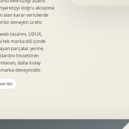
mü belirsizliği azaltır,
Video Reklam Kreatifi
 ziyaretçiyi doğru aksiyona
Outdoor Reklam Tasarimi
ın alan karar vericilerde
Kampanya Kimligi
 bir deneyim üretir.
Performans Kreatif Seti
 web tasarım, UI/UX,
Story Reklam Tasarimi
 tek marka dili içinde
Statik Reklam Gorseli
şmayan parçalar yerine,
Motion Banner Tasarimi
ardını hissettiren
umlanan, daha kolay
r marka deneyimidir.
erel SEO