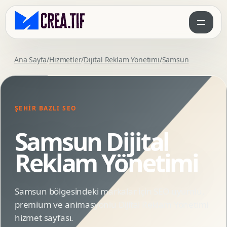
Ana Sayfa
/
Hizmetler
/
Dijital Reklam Yönetimi
/
Samsun
ŞEHIR BAZLI SEO
Samsun Dijital
Reklam Yönetimi
Samsun bölgesindeki markalar için SEO uyumlu,
premium ve animasyonlu Dijital Reklam Yönetimi
hizmet sayfası.