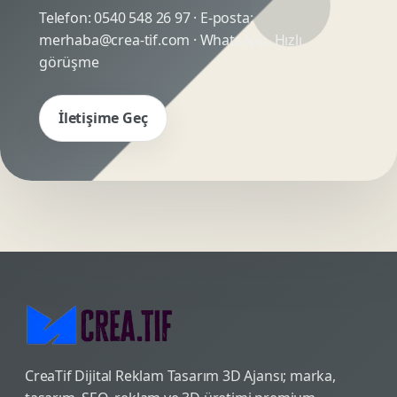
Telefon:
0540 548 26 97
· E-posta:
merhaba@crea-tif.com
· WhatsApp:
Hızlı
görüşme
İletişime Geç
CreaTif Dijital Reklam Tasarım 3D Ajansı; marka,