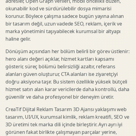
adresler, Open Graph verileri, mobil öncelikli düzen,
okunabilir kod ve sürdürülebilir dosya mimarisi
korunur. Böylece çalışma sadece bugün yayına alınan
bir tasarım değil, uzun vadede SEO, reklam, içerik ve
marka yönetimini taşıyabilecek kurumsal bir altyapı
haline gelir.
Dönüşüm açısından her bölüm belirli bir görev üstlenir:
hero alanı değeri açıklar, hizmet kartları kapsamı
gösterir, süreç bölümü belirsizliği azaltır, referans
alanları güven oluşturur, CTA alanları ise ziyaretçiyi
doğru aksiyona taşır. Bu sistem özellikle yüksek bütçeli
hizmet satın alan karar vericilerde daha kontrollü, daha
güvenilir ve daha profesyonel bir deneyim üretir.
CreaTif Dijital Reklam Tasarım 3D Ajansı yaklaşımı web
tasarım, UI/UX, kurumsal kimlik, reklam kreatifi, SEO ve
3D üretimi tek marka dili içinde birleştirir. Ayrı ayrı iyi
görünen fakat birlikte çalışmayan parçalar yerine,